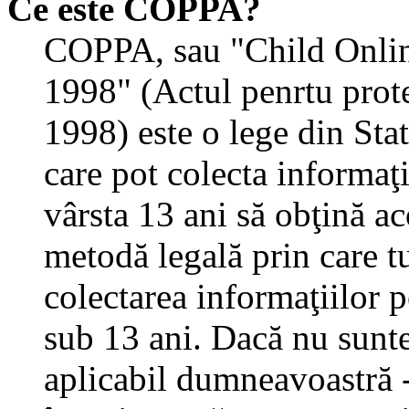
Ce este COPPA?
COPPA, sau "Child Onlin
1998" (Actul penrtu prote
1998) este o lege din State
care pot colecta informaţ
vârsta 13 ani să obţină aco
metodă legală prin care tu
colectarea informaţiilor 
sub 13 ani. Dacă nu sunteţ
aplicabil dumneavoastră - 