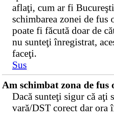
aflaţi, cum ar fi Bucureşti
schimbarea zonei de fus or
poate fi făcută doar de căt
nu sunteţi înregistrat, a
faceţi.
Sus
Am schimbat zona de fus or
Dacă sunteţi sigur că aţi 
vară/DST corect dar ora î