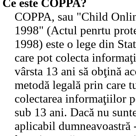
Ce este COPPA?
COPPA, sau "Child Onlin
1998" (Actul penrtu prote
1998) este o lege din State
care pot colecta informaţ
vârsta 13 ani să obţină aco
metodă legală prin care tu
colectarea informaţiilor 
sub 13 ani. Dacă nu sunteţ
aplicabil dumneavoastră - 