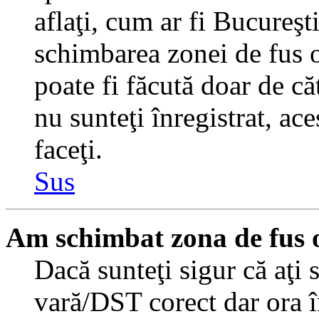
aflaţi, cum ar fi Bucureşti
schimbarea zonei de fus or
poate fi făcută doar de căt
nu sunteţi înregistrat, a
faceţi.
Sus
Am schimbat zona de fus or
Dacă sunteţi sigur că aţi 
vară/DST corect dar ora î