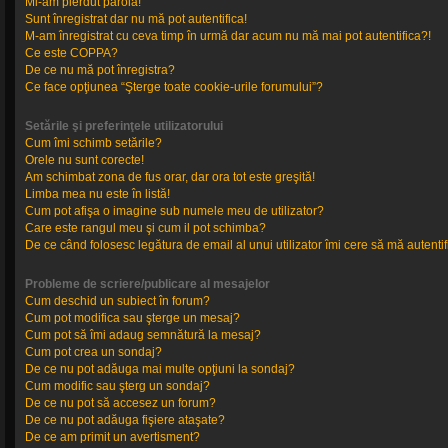
Mi-am pierdut parola!
Sunt înregistrat dar nu mă pot autentifica!
M-am înregistrat cu ceva timp în urmă dar acum nu mă mai pot autentifica?!
Ce este COPPA?
De ce nu mă pot înregistra?
Ce face opţiunea “Şterge toate cookie-urile forumului”?
Setările şi preferinţele utilizatorului
Cum îmi schimb setările?
Orele nu sunt corecte!
Am schimbat zona de fus orar, dar ora tot este greşită!
Limba mea nu este în listă!
Cum pot afişa o imagine sub numele meu de utilizator?
Care este rangul meu şi cum il pot schimba?
De ce când folosesc legătura de email al unui utilizator îmi cere să mă autentif
Probleme de scriere/publicare al mesajelor
Cum deschid un subiect în forum?
Cum pot modifica sau şterge un mesaj?
Cum pot să îmi adaug semnătură la mesaj?
Cum pot crea un sondaj?
De ce nu pot adăuga mai multe opţiuni la sondaj?
Cum modific sau şterg un sondaj?
De ce nu pot să accesez un forum?
De ce nu pot adăuga fişiere ataşate?
De ce am primit un avertisment?