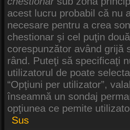
chestionar
sub zona princip
acest lucru probabil că nu a
necesare pentru a crea sond
chestionar şi cel puţin două
corespunzător având grijă s
rând. Puteţi să specificaţi 
utilizatorul de poate selecta
“Opţiuni per utilizator”, vala
înseamnă un sondaj permane
opţiunea ce pemite utilizato
Sus