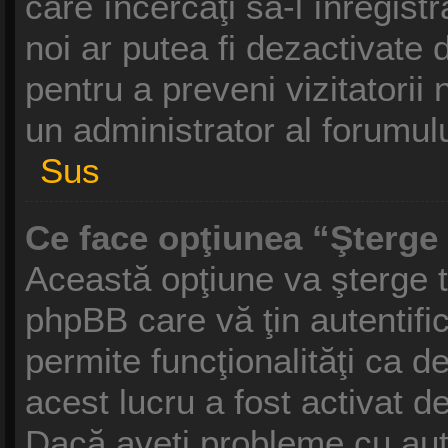
care încercaţi să-l înregist
noi ar putea fi dezactivate d
pentru a preveni vizitatorii 
un administrator al forumulu
Sus
Ce face opţiunea “Şterge 
Această opţiune va şterge t
phpBB care vă ţin autentif
permite funcţionalităţi ca 
acest lucru a fost activat d
Dacă aveţi probleme cu aut