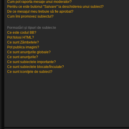
Cum pot raporta mesaje unui moderator?
Pentru ce este butonul "Salvare" la deschiderea unui subiect?
De ce mesajul meu trebuie să fie aprobat?
Cum îmi promovez subiectul?
Formatări şi tipuri de subiecte
Ce este codul BB?
Pot folosi HTML?
Ce sunt Zâmbetele?
Pot publica imagini?
Ce sunt anunţurile globale?
Ce sunt anunţurile?
Ce sunt subiectele importante?
Ce sunt subiectele blocate/încuiate?
Ce sunt iconiţele de subiect?