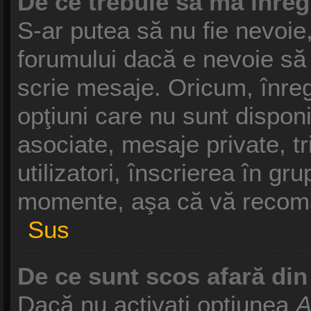
De ce trebuie să mă înreg
S-ar putea să nu fie nevoie
forumului dacă e nevoie să 
scrie mesaje. Oricum, înreg
opţiuni care nu sunt disponib
asociate, mesaje private, tr
utilizatori, înscrierea în g
momente, aşa că vă recoma
Sus
De ce sunt scos afară di
Dacă nu activaţi opţiunea
A