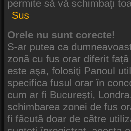
permite să vă schimbaţi toat
Sus
Orele nu sunt corecte!
S-ar putea ca dumneavoastră
zonă cu fus orar diferit faţ
este aşa, folosiţi Panoul ut
specifica fusul orar în conc
cum ar fi Bucureşti, Londra,
schimbarea zonei de fus ora
fi făcută doar de către utili
sunteţi înregistrat, acesta