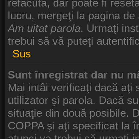
refăcută, dar poate fi reset
lucru, mergeţi la pagina de a
Am uitat parola
. Urmaţi inst
trebui să vă puteţi autentifi
Sus
Sunt înregistrat dar nu mă
Mai intâi verificaţi dacă aţ
utilizator şi parola. Dacă s
situaţie din două posibile. 
COPPA şi aţi specificat la î
atunci va trebui să urmaţi i