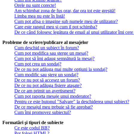
Orele nu sunt corecte!
Am schimbat zona de fus orar, dar ora tot este greşită!
Limba mea nu este în listă!
Cum pot afişa o imagine sub numele meu de utilizator?
Care este rangul meu şi cum il pot schimba?
De ce când folosesc legătura de email al unui utilizator îmi cere
Probleme de scriere/publicare al mesajelor
Cum deschid un subiect în forum?
Cum pot modifica sau şterge un mesaj?
Cum pot să îmi adaug semnătură la mesaj?
Cum pot crea un sondaj?
De ce nu pot adăuga mai multe opţiuni la sondaj?
Cum modific sau şterg un sondaj?
De ce nu pot să accesez un forum?
De ce nu pot adăuga fişiere ataşate?
De ce am primit un avertisment?
Cum pot raporta mesaje unui moderator?
Pentru ce este butonul "Salvare" la deschiderea unui subiect?
De ce mesajul meu trebuie să fie aprobat?
Cum îmi promovez subiectul?
Formatări şi tipuri de subiecte
Ce este codul BB?
Pot folosi HTML?