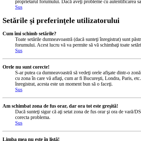
proprietarul forumului. Dacă aveţi probleme cu autentificarea sau
Sus
Setările şi preferinţele utilizatorului
Cum îmi schimb setările?
Toate setările dumneavoastră (dacă sunteţi înregistrat) sunt păstra
forumului. Acest lucru vă va permite să vă schimbaţi toate setăril
Sus
Orele nu sunt corecte!
S-ar putea ca dumneavoastră să vedeţi orele afişate dintr-o zonă c
cu zona în care vă aflaţi, cum ar fi Bucureşti, Londra, Paris, etc.
înregistrat, acesta este un moment bun să o faceţi.
Sus
Am schimbat zona de fus orar, dar ora tot este greşită!
Dacă sunteţi sigur că aţi setat zona de fus orar şi ora de vară/DS
corecta problema.
Sus
Limba mea nu este în listă!