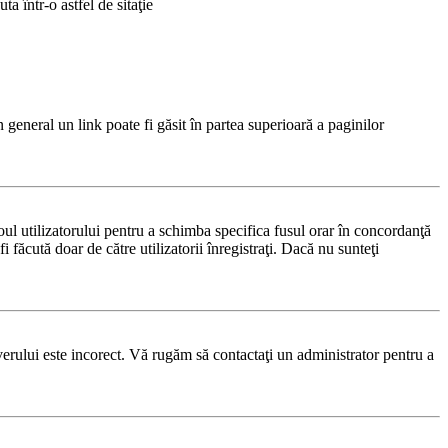
a într-o astfel de sitaţie
n general un link poate fi găsit în partea superioară a paginilor
noul utilizatorului pentru a schimba specifica fusul orar în concordanţă
i făcută doar de către utilizatorii înregistraţi. Dacă nu sunteţi
rverului este incorect. Vă rugăm să contactaţi un administrator pentru a