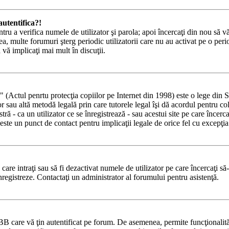
utentifica?!
ntru a verifica numele de utilizator şi parola; apoi încercaţi din nou să vă
a, multe forumuri şterg periodic utilizatorii care nu au activat pe o pe
ă vă implicaţi mai mult în discuţii.
tul penrtu protecţia copiilor pe Internet din 1998) este o lege din State
lor sau altă metodă legală prin care tutorele legal îşi dă acordul pentru c
 - ca un utilizator ce se înregistrează - sau acestui site pe care încercaţi
ste un punct de contact pentru implicaţii legale de orice fel cu excepţia 
e care intraţi sau să fi dezactivat numele de utilizator pe care încercaţi să
 înregistreze. Contactaţi un administrator al forumului pentru asistenţă.
BB care vă ţin autentificat pe forum. De asemenea, permite funcţionalităţ