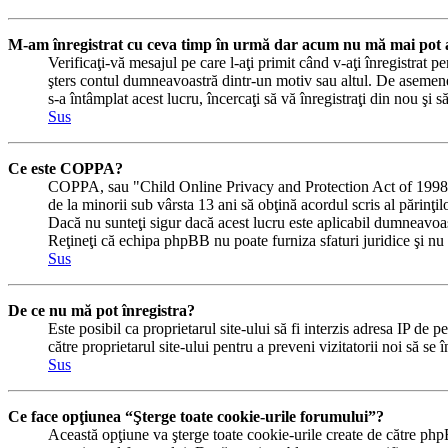
M-am înregistrat cu ceva timp în urmă dar acum nu mă mai pot a
Verificaţi-vă mesajul pe care l-aţi primit când v-aţi înregistrat pe
şters contul dumneavoastră dintr-un motiv sau altul. De asemene
s-a întâmplat acest lucru, încercaţi să vă înregistraţi din nou şi s
Sus
Ce este COPPA?
COPPA, sau "Child Online Privacy and Protection Act of 1998" (Ac
de la minorii sub vârsta 13 ani să obţină acordul scris al părinţi
Dacă nu sunteţi sigur dacă acest lucru este aplicabil dumneavoastră
Reţineţi că echipa phpBB nu poate furniza sfaturi juridice şi nu e
Sus
De ce nu mă pot înregistra?
Este posibil ca proprietarul site-ului să fi interzis adresa IP de p
către proprietarul site-ului pentru a preveni vizitatorii noi să se
Sus
Ce face opţiunea “Şterge toate cookie-urile forumului”?
Această opţiune va şterge toate cookie-urile create de către php