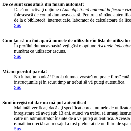
De ce sunt scos afară din forum automat?
Dacă nu activaţi opţiunea
Autentifică-mă automat la fiecare vizi
folosească de contul dumneavoastră. Pentru a rămâne autentificat 
de la o bibliotecă, internet cafe, laborator de calculatoare (la l
Sus
Cum fac să nu îmi apară numele de utilizator în lista de utilizator
În profilul dumneavoastră veţi găsi o opţiune
Ascunde indicator
numărat ca utilizator ascuns.
Sus
Mi-am pierdut parola!
Nu intraţi în panică! Parola dumneavoastră nu poate fi refăcută, d
instrucţiunile şi în scurt timp ar trebui să vă puteţi autentifica.
Sus
Sunt înregistrat dar nu mă pot autentifica!
Mai intâi verificaţi dacă aţi specificat corect numele de utilizat
înregistrare că aveţi sub 13 ani, atunci va trebui să urmaţi instru
către un administrator înainte de a vă puteţi autentifica. Această 
e-mail incorectă sau mesajul a fost prelucrat de un filtru de spam
Sus