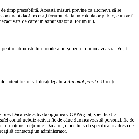
ă de timp prestabilită. Această măsură previne ca altcineva să se
 recomandat dacă accesaţi forumul de la un calculator public, cum ar fi
t dezactivată de către un adminstrator al forumului.
ar pentru administratori, moderatori şi pentru dumneavoastră. Veţi fi
de autentificare şi folosiţi legătura
Am uitat parola
. Urmaţi
osibile. Dacă este activată opţiunea COPPA şi aţi specificat la
 astfel contul trebuie activat fie de către dumneavoastră personal, fie de
ci urmaţi instrucţiunile. Dacă nu, e posibil să fi specificat o adresă de
caţi să contactaţi un administrator.