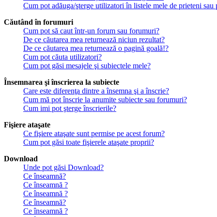
Cum pot adăuga/şterge utilizatori în listele mele de prieteni sa
Căutând în forumuri
Cum pot să caut într-un forum sau forumuri?
De ce căutarea mea returnează niciun rezultat?
De ce căutarea mea returnează o pagină goală!?
Cum pot căuta utilizatori?
Cum pot găsi mesajele şi subiectele mele?
Însemnarea şi înscrierea la subiecte
Care este diferenţa dintre a însemna şi a înscrie?
Cum mă pot înscrie la anumite subiecte sau forumuri?
Cum imi pot şterge înscrierile?
Fişiere ataşate
Ce fişiere ataşate sunt permise pe acest forum?
Cum pot găsi toate fişierele ataşate proprii?
Download
Unde pot găsi Download?
Ce înseamnă?
Ce înseamnă ?
Ce înseamnă ?
Ce înseamnă?
Ce înseamnă ?