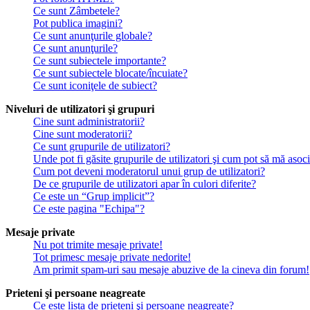
Ce sunt Zâmbetele?
Pot publica imagini?
Ce sunt anunţurile globale?
Ce sunt anunţurile?
Ce sunt subiectele importante?
Ce sunt subiectele blocate/încuiate?
Ce sunt iconiţele de subiect?
Niveluri de utilizatori şi grupuri
Cine sunt administratorii?
Cine sunt moderatorii?
Ce sunt grupurile de utilizatori?
Unde pot fi găsite grupurile de utilizatori şi cum pot să mă asoc
Cum pot deveni moderatorul unui grup de utilizatori?
De ce grupurile de utilizatori apar în culori diferite?
Ce este un “Grup implicit”?
Ce este pagina "Echipa"?
Mesaje private
Nu pot trimite mesaje private!
Tot primesc mesaje private nedorite!
Am primit spam-uri sau mesaje abuzive de la cineva din forum!
Prieteni şi persoane neagreate
Ce este lista de prieteni şi persoane neagreate?