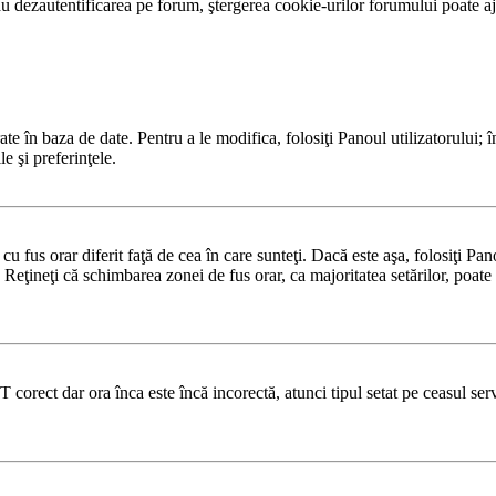
 dezautentificarea pe forum, ştergerea cookie-urilor forumului poate ajut
te în baza de date. Pentru a le modifica, folosiţi Panoul utilizatorului; î
e şi preferinţele.
u fus orar diferit faţă de cea în care sunteţi. Dacă este aşa, folosiţi Pa
 Reţineţi că schimbarea zonei de fus orar, ca majoritatea setărilor, poate f
T corect dar ora înca este încă incorectă, atunci tipul setat pe ceasul se