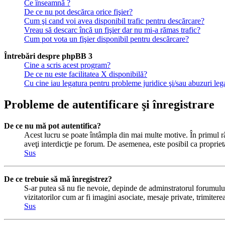
Ce înseamnă ?
De ce nu pot descărca orice fişier?
Cum şi cand voi avea disponibil trafic pentru descărcare?
Vreau să descarc încă un fişier dar nu mi-a rămas trafic?
Cum pot vota un fişier disponibil pentru descărcare?
Întrebări despre phpBB 3
Cine a scris acest program?
De ce nu este facilitatea X disponibilă?
Cu cine iau legatura pentru probleme juridice şi/sau abuzuri le
Probleme de autentificare şi înregistrare
De ce nu mă pot autentifica?
Acest lucru se poate întâmpla din mai multe motive. În primul rând
aveţi interdicţie pe forum. De asemenea, este posibil ca proprieta
Sus
De ce trebuie să mă înregistrez?
S-ar putea să nu fie nevoie, depinde de adminstratorul forumului 
vizitatorilor cum ar fi imagini asociate, mesaje private, trimiter
Sus