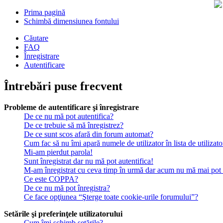
Prima pagină
Schimbă dimensiunea fontului
Căutare
FAQ
Înregistrare
Autentificare
Întrebări puse frecvent
Probleme de autentificare şi înregistrare
De ce nu mă pot autentifica?
De ce trebuie să mă înregistrez?
De ce sunt scos afară din forum automat?
Cum fac să nu îmi apară numele de utilizator în lista de utilizato
Mi-am pierdut parola!
Sunt înregistrat dar nu mă pot autentifica!
M-am înregistrat cu ceva timp în urmă dar acum nu mă mai pot a
Ce este COPPA?
De ce nu mă pot înregistra?
Ce face opţiunea “Şterge toate cookie-urile forumului”?
Setările şi preferinţele utilizatorului
Cum îmi schimb setările?