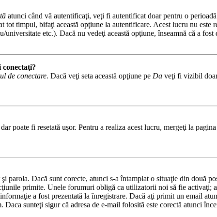
tă
atunci când vă autentificaţi, veţi fi autentificat doar pentru o perioad
tot timpul, bifaţi această opţiune la autentificare. Acest lucru nu este
iceu/universitate etc.). Dacă nu vedeţi această opţiune, înseamnă că a fos
i conectaţi?
ul de conectare
. Dacă veţi seta această opţiune pe
Da
veţi fi vizibil do
ar poate fi resetată uşor. Pentru a realiza acest lucru, mergeţi la pagina 
or şi parola. Dacă sunt corecte, atunci s-a întamplat o situaţie din două p
cţiunile primite. Unele forumuri obligă ca utilizatorii noi să fie activaţi;
informaţie a fost prezentată la înregistrare. Dacă aţi primit un email atun
. Daca sunteţi sigur că adresa de e-mail folosită este corectă atunci încer