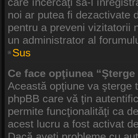
care încercaţi să-l înregist
noi ar putea fi dezactivate d
pentru a preveni vizitatorii 
un administrator al forumulu
Sus
Ce face opţiunea “Şterge 
Această opţiune va şterge t
phpBB care vă ţin autentif
permite funcţionalităţi ca 
acest lucru a fost activat d
Dacă aveţi probleme cu aut