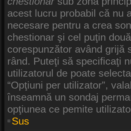
chestionar
sub zona princip
acest lucru probabil că nu a
necesare pentru a crea sond
chestionar şi cel puţin două
corespunzător având grijă s
rând. Puteţi să specificaţi 
utilizatorul de poate selecta
“Opţiuni per utilizator”, vala
înseamnă un sondaj permane
opţiunea ce pemite utilizato
Sus