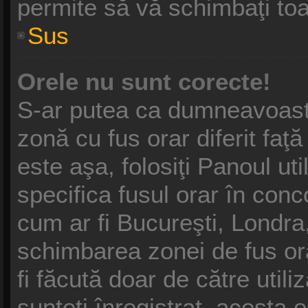
permite să vă schimbaţi toat
Sus
Orele nu sunt corecte!
S-ar putea ca dumneavoastră
zonă cu fus orar diferit faţ
este aşa, folosiţi Panoul ut
specifica fusul orar în conc
cum ar fi Bucureşti, Londra,
schimbarea zonei de fus ora
fi făcută doar de către utili
sunteţi înregistrat, acesta