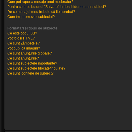
Cum pot raporta mesaje unui moderator?
Pentru ce este butonul "Salvare" la deschiderea unui subiect?
De ce mesajul meu trebuie să fie aprobat?
Cum îmi promovez subiectul?
Formatări şi tipuri de subiecte
Ce este codul BB?
Pot folosi HTML?
Ce sunt Zâmbetele?
Pot publica imagini?
Ce sunt anunţurile globale?
Ce sunt anunţurile?
Ce sunt subiectele importante?
Ce sunt subiectele blocate/încuiate?
Ce sunt iconiţele de subiect?