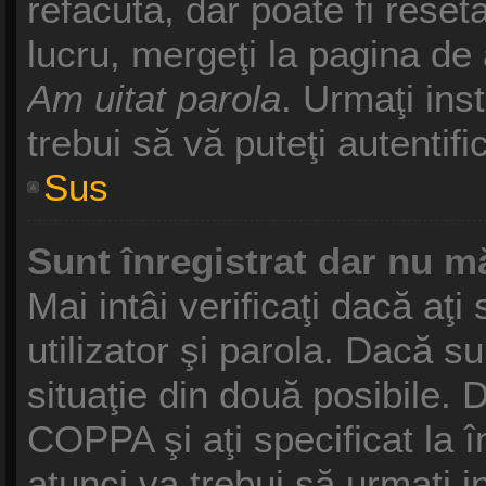
refăcută, dar poate fi reset
lucru, mergeţi la pagina de a
Am uitat parola
. Urmaţi inst
trebui să vă puteţi autentifi
Sus
Sunt înregistrat dar nu mă
Mai intâi verificaţi dacă aţ
utilizator şi parola. Dacă s
situaţie din două posibile. 
COPPA şi aţi specificat la î
atunci va trebui să urmaţi i