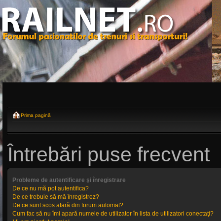
Prima pagină
Întrebări puse frecvent
Probleme de autentificare şi înregistrare
De ce nu mă pot autentifica?
De ce trebuie să mă înregistrez?
De ce sunt scos afară din forum automat?
Cum fac să nu îmi apară numele de utilizator în lista de utilizatori conectaţi?