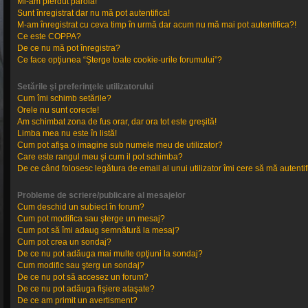
Mi-am pierdut parola!
Sunt înregistrat dar nu mă pot autentifica!
M-am înregistrat cu ceva timp în urmă dar acum nu mă mai pot autentifica?!
Ce este COPPA?
De ce nu mă pot înregistra?
Ce face opţiunea “Şterge toate cookie-urile forumului”?
Setările şi preferinţele utilizatorului
Cum îmi schimb setările?
Orele nu sunt corecte!
Am schimbat zona de fus orar, dar ora tot este greşită!
Limba mea nu este în listă!
Cum pot afişa o imagine sub numele meu de utilizator?
Care este rangul meu şi cum il pot schimba?
De ce când folosesc legătura de email al unui utilizator îmi cere să mă autentif
Probleme de scriere/publicare al mesajelor
Cum deschid un subiect în forum?
Cum pot modifica sau şterge un mesaj?
Cum pot să îmi adaug semnătură la mesaj?
Cum pot crea un sondaj?
De ce nu pot adăuga mai multe opţiuni la sondaj?
Cum modific sau şterg un sondaj?
De ce nu pot să accesez un forum?
De ce nu pot adăuga fişiere ataşate?
De ce am primit un avertisment?