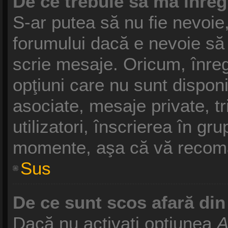
De ce trebuie să mă înreg
S-ar putea să nu fie nevoie
forumului dacă e nevoie să 
scrie mesaje. Oricum, înreg
opţiuni care nu sunt disponib
asociate, mesaje private, tr
utilizatori, înscrierea în g
momente, aşa că vă recoma
Sus
De ce sunt scos afară di
Dacă nu activaţi opţiunea
A