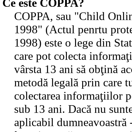
Ce este COPPA?
COPPA, sau "Child Onlin
1998" (Actul penrtu prote
1998) este o lege din State
care pot colecta informaţ
vârsta 13 ani să obţină aco
metodă legală prin care tu
colectarea informaţiilor 
sub 13 ani. Dacă nu sunteţ
aplicabil dumneavoastră - 