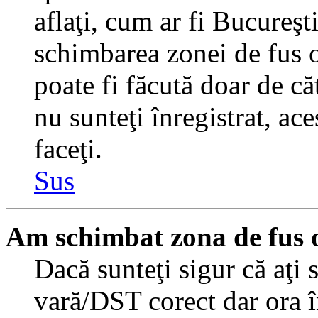
aflaţi, cum ar fi Bucureşti
schimbarea zonei de fus or
poate fi făcută doar de căt
nu sunteţi înregistrat, a
faceţi.
Sus
Am schimbat zona de fus or
Dacă sunteţi sigur că aţi 
vară/DST corect dar ora î