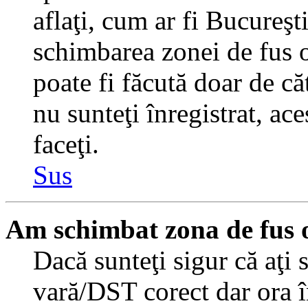
aflaţi, cum ar fi Bucureşti
schimbarea zonei de fus or
poate fi făcută doar de căt
nu sunteţi înregistrat, a
faceţi.
Sus
Am schimbat zona de fus or
Dacă sunteţi sigur că aţi 
vară/DST corect dar ora î