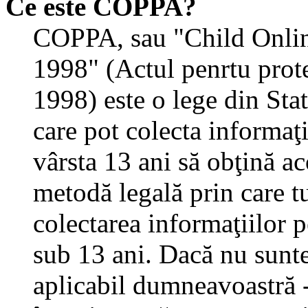
Ce este COPPA?
COPPA, sau "Child Onlin
1998" (Actul penrtu prote
1998) este o lege din State
care pot colecta informaţ
vârsta 13 ani să obţină aco
metodă legală prin care tu
colectarea informaţiilor 
sub 13 ani. Dacă nu sunteţ
aplicabil dumneavoastră - 