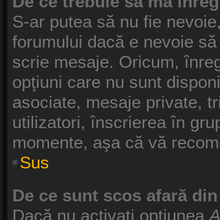
De ce trebuie să mă înreg
S-ar putea să nu fie nevoie
forumului dacă e nevoie să 
scrie mesaje. Oricum, înreg
opţiuni care nu sunt disponib
asociate, mesaje private, tr
utilizatori, înscrierea în g
momente, aşa că vă recoma
Sus
De ce sunt scos afară di
Dacă nu activaţi opţiunea
A