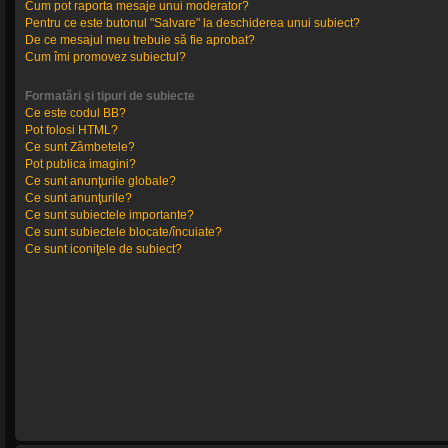
Cum pot raporta mesaje unui moderator?
Pentru ce este butonul "Salvare" la deschiderea unui subiect?
De ce mesajul meu trebuie să fie aprobat?
Cum îmi promovez subiectul?
Formatări şi tipuri de subiecte
Ce este codul BB?
Pot folosi HTML?
Ce sunt Zâmbetele?
Pot publica imagini?
Ce sunt anunţurile globale?
Ce sunt anunţurile?
Ce sunt subiectele importante?
Ce sunt subiectele blocate/încuiate?
Ce sunt iconiţele de subiect?