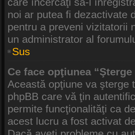
care încercaţi să-l înregist
noi ar putea fi dezactivate d
pentru a preveni vizitatorii 
un administrator al forumulu
Sus
Ce face opţiunea “Şterge 
Această opţiune va şterge t
phpBB care vă ţin autentif
permite funcţionalităţi ca 
acest lucru a fost activat d
Dacă aveţi probleme cu aut