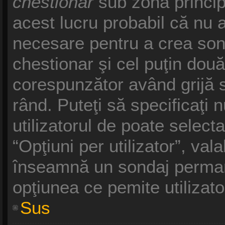
chestionar
sub zona princip
acest lucru probabil că nu a
necesare pentru a crea sond
chestionar şi cel puţin două
corespunzător având grijă s
rând. Puteţi să specificaţi 
utilizatorul de poate selecta
“Opţiuni per utilizator”, vala
înseamnă un sondaj permane
opţiunea ce pemite utilizato
Sus