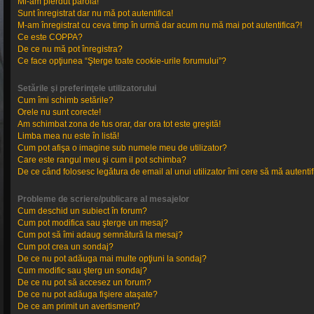
Mi-am pierdut parola!
Sunt înregistrat dar nu mă pot autentifica!
M-am înregistrat cu ceva timp în urmă dar acum nu mă mai pot autentifica?!
Ce este COPPA?
De ce nu mă pot înregistra?
Ce face opţiunea “Şterge toate cookie-urile forumului”?
Setările şi preferinţele utilizatorului
Cum îmi schimb setările?
Orele nu sunt corecte!
Am schimbat zona de fus orar, dar ora tot este greşită!
Limba mea nu este în listă!
Cum pot afişa o imagine sub numele meu de utilizator?
Care este rangul meu şi cum il pot schimba?
De ce când folosesc legătura de email al unui utilizator îmi cere să mă autentif
Probleme de scriere/publicare al mesajelor
Cum deschid un subiect în forum?
Cum pot modifica sau şterge un mesaj?
Cum pot să îmi adaug semnătură la mesaj?
Cum pot crea un sondaj?
De ce nu pot adăuga mai multe opţiuni la sondaj?
Cum modific sau şterg un sondaj?
De ce nu pot să accesez un forum?
De ce nu pot adăuga fişiere ataşate?
De ce am primit un avertisment?