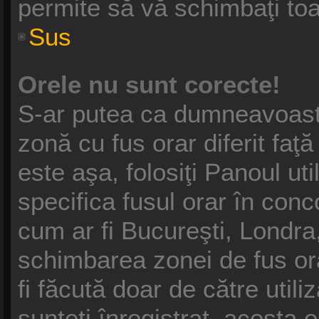
permite să vă schimbaţi toat
Sus
Orele nu sunt corecte!
S-ar putea ca dumneavoastră
zonă cu fus orar diferit faţ
este aşa, folosiţi Panoul ut
specifica fusul orar în conc
cum ar fi Bucureşti, Londra,
schimbarea zonei de fus ora
fi făcută doar de către utili
sunteţi înregistrat, acesta