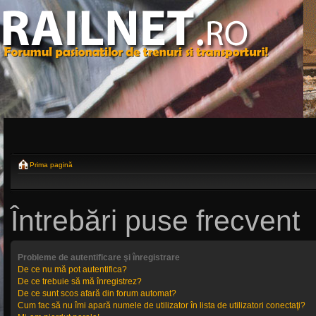
Prima pagină
Întrebări puse frecvent
Probleme de autentificare şi înregistrare
De ce nu mă pot autentifica?
De ce trebuie să mă înregistrez?
De ce sunt scos afară din forum automat?
Cum fac să nu îmi apară numele de utilizator în lista de utilizatori conectaţi?