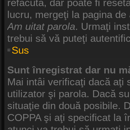
refăcută, dar poate fi reset
lucru, mergeţi la pagina de a
Am uitat parola
. Urmaţi inst
trebui să vă puteţi autentifi
Sus
Sunt înregistrat dar nu mă
Mai intâi verificaţi dacă aţ
utilizator şi parola. Dacă s
situaţie din două posibile. 
COPPA şi aţi specificat la î
atunci va trebui să urmaţi i