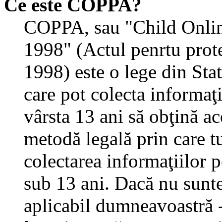
Ce este COPPA?
COPPA, sau "Child Onlin
1998" (Actul penrtu prote
1998) este o lege din State
care pot colecta informaţ
vârsta 13 ani să obţină aco
metodă legală prin care tu
colectarea informaţiilor 
sub 13 ani. Dacă nu sunteţ
aplicabil dumneavoastră - 