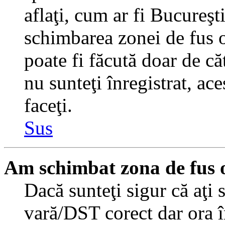
aflaţi, cum ar fi Bucureşti
schimbarea zonei de fus or
poate fi făcută doar de căt
nu sunteţi înregistrat, a
faceţi.
Sus
Am schimbat zona de fus or
Dacă sunteţi sigur că aţi 
vară/DST corect dar ora î