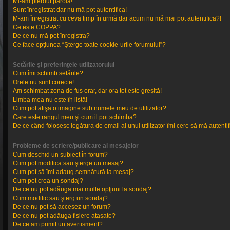
Mi-am pierdut parola!
Sunt înregistrat dar nu mă pot autentifica!
M-am înregistrat cu ceva timp în urmă dar acum nu mă mai pot autentifica?!
Ce este COPPA?
De ce nu mă pot înregistra?
Ce face opţiunea “Şterge toate cookie-urile forumului”?
Setările şi preferinţele utilizatorului
Cum îmi schimb setările?
Orele nu sunt corecte!
Am schimbat zona de fus orar, dar ora tot este greşită!
Limba mea nu este în listă!
Cum pot afişa o imagine sub numele meu de utilizator?
Care este rangul meu şi cum il pot schimba?
De ce când folosesc legătura de email al unui utilizator îmi cere să mă autentif
Probleme de scriere/publicare al mesajelor
Cum deschid un subiect în forum?
Cum pot modifica sau şterge un mesaj?
Cum pot să îmi adaug semnătură la mesaj?
Cum pot crea un sondaj?
De ce nu pot adăuga mai multe opţiuni la sondaj?
Cum modific sau şterg un sondaj?
De ce nu pot să accesez un forum?
De ce nu pot adăuga fişiere ataşate?
De ce am primit un avertisment?