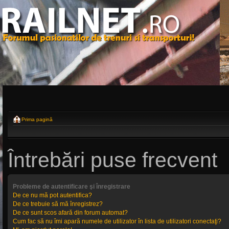
Prima pagină
Întrebări puse frecvent
Probleme de autentificare şi înregistrare
De ce nu mă pot autentifica?
De ce trebuie să mă înregistrez?
De ce sunt scos afară din forum automat?
Cum fac să nu îmi apară numele de utilizator în lista de utilizatori conectaţi?