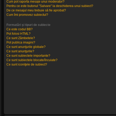
Cum pot raporta mesaje unui moderator?
Pentru ce este butonul "Salvare" la deschiderea unui subiect?
De ce mesajul meu trebuie să fie aprobat?
Cum îmi promovez subiectul?
Formatări şi tipuri de subiecte
Ce este codul BB?
Pot folosi HTML?
Ce sunt Zâmbetele?
Pot publica imagini?
Ce sunt anunţurile globale?
Ce sunt anunţurile?
Ce sunt subiectele importante?
Ce sunt subiectele blocate/încuiate?
Ce sunt iconiţele de subiect?