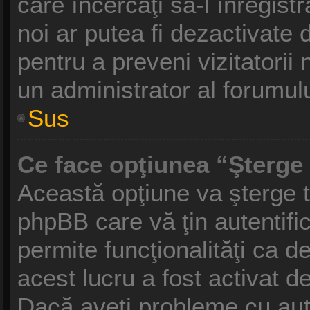
care încercaţi să-l înregist
noi ar putea fi dezactivate d
pentru a preveni vizitatorii 
un administrator al forumulu
Sus
Ce face opţiunea “Şterge 
Această opţiune va şterge t
phpBB care vă ţin autentif
permite funcţionalităţi ca 
acest lucru a fost activat d
Dacă aveţi probleme cu aut