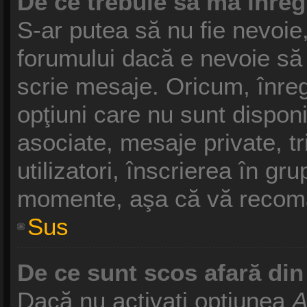
De ce trebuie să mă înreg
S-ar putea să nu fie nevoie
forumului dacă e nevoie să 
scrie mesaje. Oricum, înreg
opţiuni care nu sunt disponib
asociate, mesaje private, tr
utilizatori, înscrierea în g
momente, aşa că vă recoma
Sus
De ce sunt scos afară di
Dacă nu activaţi opţiunea
A