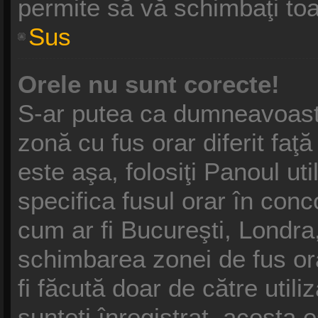
permite să vă schimbaţi toat
Sus
Orele nu sunt corecte!
S-ar putea ca dumneavoastră
zonă cu fus orar diferit faţ
este aşa, folosiţi Panoul ut
specifica fusul orar în conc
cum ar fi Bucureşti, Londra,
schimbarea zonei de fus ora
fi făcută doar de către utili
sunteţi înregistrat, acesta