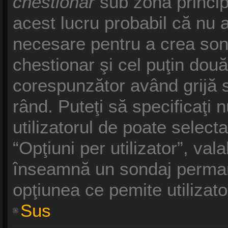
chestionar
sub zona princip
acest lucru probabil că nu a
necesare pentru a crea sond
chestionar şi cel puţin două
corespunzător având grijă s
rând. Puteţi să specificaţi 
utilizatorul de poate selecta
“Opţiuni per utilizator”, vala
înseamnă un sondaj permane
opţiunea ce pemite utilizato
Sus