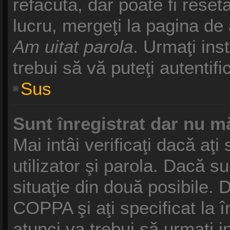
refăcută, dar poate fi reset
lucru, mergeţi la pagina de a
Am uitat parola
. Urmaţi inst
trebui să vă puteţi autentifi
Sus
Sunt înregistrat dar nu mă
Mai intâi verificaţi dacă aţ
utilizator şi parola. Dacă s
situaţie din două posibile. 
COPPA şi aţi specificat la î
atunci va trebui să urmaţi i