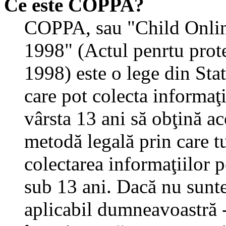
Ce este COPPA?
COPPA, sau "Child Onlin
1998" (Actul penrtu prote
1998) este o lege din State
care pot colecta informaţ
vârsta 13 ani să obţină aco
metodă legală prin care tu
colectarea informaţiilor 
sub 13 ani. Dacă nu sunteţ
aplicabil dumneavoastră - 