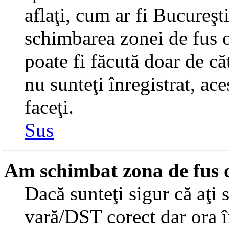
aflaţi, cum ar fi Bucureşti
schimbarea zonei de fus or
poate fi făcută doar de căt
nu sunteţi înregistrat, a
faceţi.
Sus
Am schimbat zona de fus or
Dacă sunteţi sigur că aţi 
vară/DST corect dar ora î