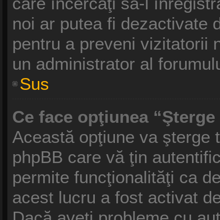
care încercaţi să-l înregist
noi ar putea fi dezactivate d
pentru a preveni vizitatorii 
un administrator al forumulu
Sus
Ce face opţiunea “Şterge 
Această opţiune va şterge t
phpBB care vă ţin autentif
permite funcţionalităţi ca 
acest lucru a fost activat d
Dacă aveţi probleme cu aut