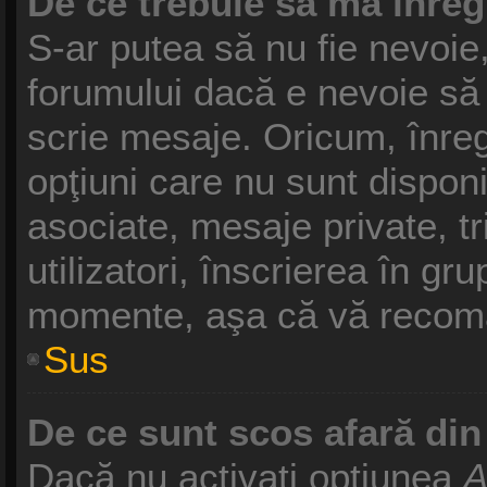
De ce trebuie să mă înreg
S-ar putea să nu fie nevoie
forumului dacă e nevoie să 
scrie mesaje. Oricum, înreg
opţiuni care nu sunt disponib
asociate, mesaje private, tr
utilizatori, înscrierea în g
momente, aşa că vă recoma
Sus
De ce sunt scos afară di
Dacă nu activaţi opţiunea
A