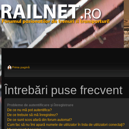
Prima pagină
Întrebări puse frecvent
Probleme de autentificare şi înregistrare
De ce nu mă pot autentifica?
De ce trebuie să mă înregistrez?
De ce sunt scos afară din forum automat?
Cum fac să nu îmi apară numele de utilizator în lista de utilizatori conectaţi?