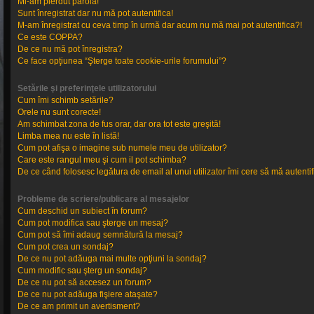
Mi-am pierdut parola!
Sunt înregistrat dar nu mă pot autentifica!
M-am înregistrat cu ceva timp în urmă dar acum nu mă mai pot autentifica?!
Ce este COPPA?
De ce nu mă pot înregistra?
Ce face opţiunea “Şterge toate cookie-urile forumului”?
Setările şi preferinţele utilizatorului
Cum îmi schimb setările?
Orele nu sunt corecte!
Am schimbat zona de fus orar, dar ora tot este greşită!
Limba mea nu este în listă!
Cum pot afişa o imagine sub numele meu de utilizator?
Care este rangul meu şi cum il pot schimba?
De ce când folosesc legătura de email al unui utilizator îmi cere să mă autentif
Probleme de scriere/publicare al mesajelor
Cum deschid un subiect în forum?
Cum pot modifica sau şterge un mesaj?
Cum pot să îmi adaug semnătură la mesaj?
Cum pot crea un sondaj?
De ce nu pot adăuga mai multe opţiuni la sondaj?
Cum modific sau şterg un sondaj?
De ce nu pot să accesez un forum?
De ce nu pot adăuga fişiere ataşate?
De ce am primit un avertisment?