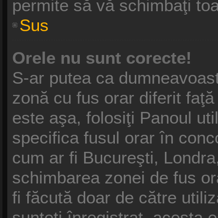
permite să vă schimbaţi toat
Sus
Orele nu sunt corecte!
S-ar putea ca dumneavoastră
zonă cu fus orar diferit faţ
este aşa, folosiţi Panoul ut
specifica fusul orar în conc
cum ar fi Bucureşti, Londra,
schimbarea zonei de fus ora
fi făcută doar de către utili
sunteţi înregistrat, acesta