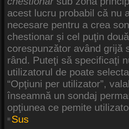
chestionar
sub zona princip
acest lucru probabil că nu a
necesare pentru a crea sond
chestionar şi cel puţin două
corespunzător având grijă s
rând. Puteţi să specificaţi 
utilizatorul de poate selecta
“Opţiuni per utilizator”, vala
înseamnă un sondaj permane
opţiunea ce pemite utilizato
Sus