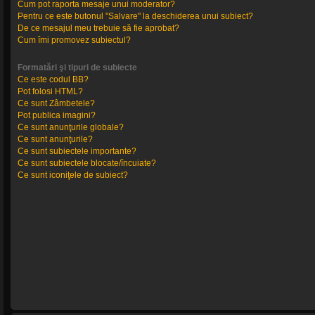
Cum pot raporta mesaje unui moderator?
Pentru ce este butonul "Salvare" la deschiderea unui subiect?
De ce mesajul meu trebuie să fie aprobat?
Cum îmi promovez subiectul?
Formatări şi tipuri de subiecte
Ce este codul BB?
Pot folosi HTML?
Ce sunt Zâmbetele?
Pot publica imagini?
Ce sunt anunţurile globale?
Ce sunt anunţurile?
Ce sunt subiectele importante?
Ce sunt subiectele blocate/încuiate?
Ce sunt iconiţele de subiect?