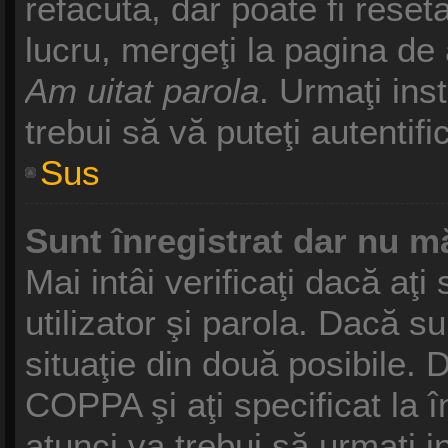
refăcută, dar poate fi reset
lucru, mergeţi la pagina de a
Am uitat parola
. Urmaţi inst
trebui să vă puteţi autentifi
Sus
Sunt înregistrat dar nu mă
Mai intâi verificaţi dacă aţ
utilizator şi parola. Dacă s
situaţie din două posibile. 
COPPA şi aţi specificat la î
atunci va trebui să urmaţi i