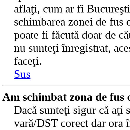
aflaţi, cum ar fi Bucureşti
schimbarea zonei de fus or
poate fi făcută doar de căt
nu sunteţi înregistrat, a
faceţi.
Sus
Am schimbat zona de fus or
Dacă sunteţi sigur că aţi 
vară/DST corect dar ora î