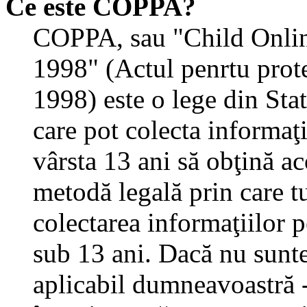
Ce este COPPA?
COPPA, sau "Child Onlin
1998" (Actul penrtu prote
1998) este o lege din State
care pot colecta informaţ
vârsta 13 ani să obţină aco
metodă legală prin care tu
colectarea informaţiilor 
sub 13 ani. Dacă nu sunteţ
aplicabil dumneavoastră - 