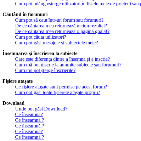
Cum pot adăuga/şterge utilizatori în listele mele de prieteni sa
Căutând în forumuri
Cum pot să caut într-un forum sau forumuri?
De ce căutarea mea returnează niciun rezultat?
De ce căutarea mea returnează o pagină goală!?
Cum pot căuta utilizatori?
Cum pot găsi mesajele şi subiectele mele?
Însemnarea şi înscrierea la subiecte
Care este diferenţa dintre a însemna şi a înscrie?
Cum mă pot înscrie la anumite subiecte sau forumuri?
Cum imi pot şterge înscrierile?
Fişiere ataşate
Ce fişiere ataşate sunt permise pe acest forum?
Cum pot găsi toate fişierele ataşate proprii?
Download
Unde pot găsi Download?
Ce înseamnă?
Ce înseamnă ?
Ce înseamnă ?
Ce înseamnă?
Ce înseamnă ?