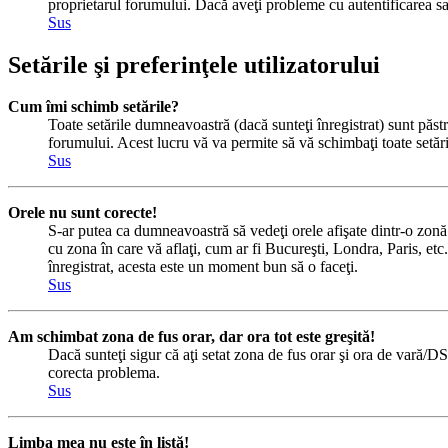
proprietarul forumului. Dacă aveţi probleme cu autentificarea sau
Sus
Setările şi preferinţele utilizatorului
Cum îmi schimb setările?
Toate setările dumneavoastră (dacă sunteţi înregistrat) sunt păstra
forumului. Acest lucru vă va permite să vă schimbaţi toate setăril
Sus
Orele nu sunt corecte!
S-ar putea ca dumneavoastră să vedeţi orele afişate dintr-o zonă c
cu zona în care vă aflaţi, cum ar fi Bucureşti, Londra, Paris, etc.
înregistrat, acesta este un moment bun să o faceţi.
Sus
Am schimbat zona de fus orar, dar ora tot este greşită!
Dacă sunteţi sigur că aţi setat zona de fus orar şi ora de vară/DS
corecta problema.
Sus
Limba mea nu este în listă!