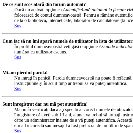
De ce sunt scos afară din forum automat?
Dacă nu activaţi opţiunea
Autentifică-mă automat la fiecare vizi
folosească de contul dumneavoastră. Pentru a rămâne autentificat 
de la o bibliotecă, internet cafe, laborator de calculatoare (la l
Sus
Cum fac să nu îmi apară numele de utilizator în lista de utilizator
În profilul dumneavoastră veţi găsi o opţiune
Ascunde indicator
numărat ca utilizator ascuns.
Sus
Mi-am pierdut parola!
Nu intraţi în panică! Parola dumneavoastră nu poate fi refăcută, d
instrucţiunile şi în scurt timp ar trebui să vă puteţi autentifica.
Sus
Sunt înregistrat dar nu mă pot autentifica!
Mai intâi verificaţi dacă aţi specificat corect numele de utilizat
înregistrare că aveţi sub 13 ani, atunci va trebui să urmaţi instru
către un administrator înainte de a vă puteţi autentifica. Această 
e-mail incorectă sau mesajul a fost prelucrat de un filtru de spam
Sus