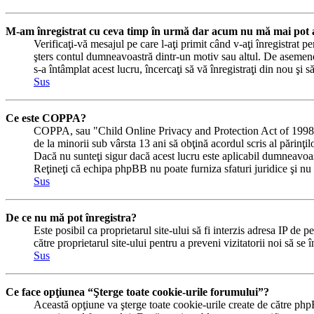
M-am înregistrat cu ceva timp în urmă dar acum nu mă mai pot a
Verificaţi-vă mesajul pe care l-aţi primit când v-aţi înregistrat pe
şters contul dumneavoastră dintr-un motiv sau altul. De asemene
s-a întâmplat acest lucru, încercaţi să vă înregistraţi din nou şi s
Sus
Ce este COPPA?
COPPA, sau "Child Online Privacy and Protection Act of 1998" (Ac
de la minorii sub vârsta 13 ani să obţină acordul scris al părinţi
Dacă nu sunteţi sigur dacă acest lucru este aplicabil dumneavoastră
Reţineţi că echipa phpBB nu poate furniza sfaturi juridice şi nu e
Sus
De ce nu mă pot înregistra?
Este posibil ca proprietarul site-ului să fi interzis adresa IP de p
către proprietarul site-ului pentru a preveni vizitatorii noi să se
Sus
Ce face opţiunea “Şterge toate cookie-urile forumului”?
Această opţiune va şterge toate cookie-urile create de către php