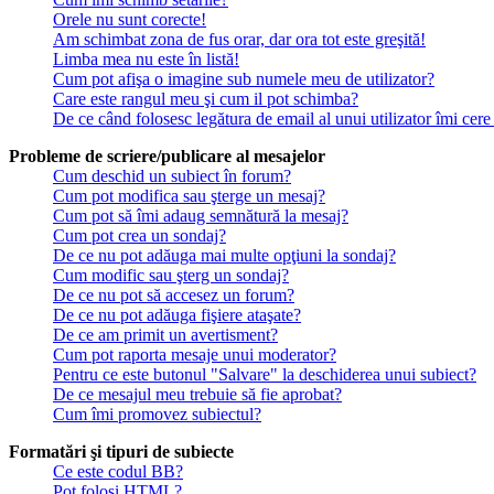
Orele nu sunt corecte!
Am schimbat zona de fus orar, dar ora tot este greşită!
Limba mea nu este în listă!
Cum pot afişa o imagine sub numele meu de utilizator?
Care este rangul meu şi cum il pot schimba?
De ce când folosesc legătura de email al unui utilizator îmi cere
Probleme de scriere/publicare al mesajelor
Cum deschid un subiect în forum?
Cum pot modifica sau şterge un mesaj?
Cum pot să îmi adaug semnătură la mesaj?
Cum pot crea un sondaj?
De ce nu pot adăuga mai multe opţiuni la sondaj?
Cum modific sau şterg un sondaj?
De ce nu pot să accesez un forum?
De ce nu pot adăuga fişiere ataşate?
De ce am primit un avertisment?
Cum pot raporta mesaje unui moderator?
Pentru ce este butonul "Salvare" la deschiderea unui subiect?
De ce mesajul meu trebuie să fie aprobat?
Cum îmi promovez subiectul?
Formatări şi tipuri de subiecte
Ce este codul BB?
Pot folosi HTML?