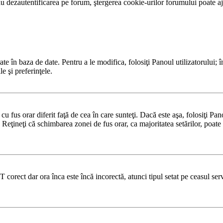
 dezautentificarea pe forum, ştergerea cookie-urilor forumului poate ajut
te în baza de date. Pentru a le modifica, folosiţi Panoul utilizatorului; î
e şi preferinţele.
u fus orar diferit faţă de cea în care sunteţi. Dacă este aşa, folosiţi Pa
 Reţineţi că schimbarea zonei de fus orar, ca majoritatea setărilor, poate f
T corect dar ora înca este încă incorectă, atunci tipul setat pe ceasul se