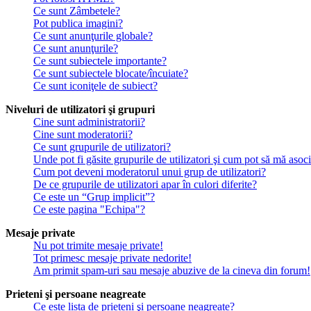
Ce sunt Zâmbetele?
Pot publica imagini?
Ce sunt anunţurile globale?
Ce sunt anunţurile?
Ce sunt subiectele importante?
Ce sunt subiectele blocate/încuiate?
Ce sunt iconiţele de subiect?
Niveluri de utilizatori şi grupuri
Cine sunt administratorii?
Cine sunt moderatorii?
Ce sunt grupurile de utilizatori?
Unde pot fi găsite grupurile de utilizatori şi cum pot să mă asoc
Cum pot deveni moderatorul unui grup de utilizatori?
De ce grupurile de utilizatori apar în culori diferite?
Ce este un “Grup implicit”?
Ce este pagina "Echipa"?
Mesaje private
Nu pot trimite mesaje private!
Tot primesc mesaje private nedorite!
Am primit spam-uri sau mesaje abuzive de la cineva din forum!
Prieteni şi persoane neagreate
Ce este lista de prieteni şi persoane neagreate?