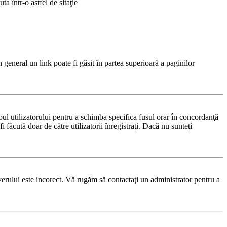
a într-o astfel de sitaţie
n general un link poate fi găsit în partea superioară a paginilor
noul utilizatorului pentru a schimba specifica fusul orar în concordanţă
i făcută doar de către utilizatorii înregistraţi. Dacă nu sunteţi
rverului este incorect. Vă rugăm să contactaţi un administrator pentru a