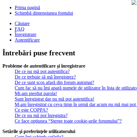
Prima pagină
Schimbă dimensiunea fontului
Căutare
FAQ
Înregistrare
Autentificare
Întrebări puse frecvent
Probleme de autentificare şi înregistrare
De ce nu mă pot autentifica?
De ce trebuie să mă înregistrez?
De ce sunt scos afară din forum automat?
Cum fac să nu îmi apară numele de utilizator în lista de utilizato
Mi-am pierdut parola!
Sunt înregistrat dar nu mă pot autentifica!
M-am înregistrat cu ceva timp în urmă dar acum nu mă mai pot a
Ce este COPPA?
De ce nu mă pot înregistra?
Ce face opţiunea “Şterge toate cookie-urile forumului”?
Setările şi preferinţele utilizatorului
Cum îmi schimb setările?