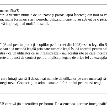
utentifica?!
ntru a verifica numele de utilizator şi parola; apoi încercaţi din nou să vă
a, multe forumuri şterg periodic utilizatorii care nu au activat pe o pe
ă vă implicaţi mai mult în discuţii.
tul penrtu protecţia copiilor pe Internet din 1998) este o lege din State
lor sau altă metodă legală prin care tutorele legal îşi dă acordul pentru c
 - ca un utilizator ce se înregistrează - sau acestui site pe care încercaţi
ste un punct de contact pentru implicaţii legale de orice fel cu excepţia 
e care intraţi sau să fi dezactivat numele de utilizator pe care încercaţi să
 înregistreze. Contactaţi un administrator al forumului pentru asistenţă.
BB care vă ţin autentificat pe forum. De asemenea, permite funcţionalităţ