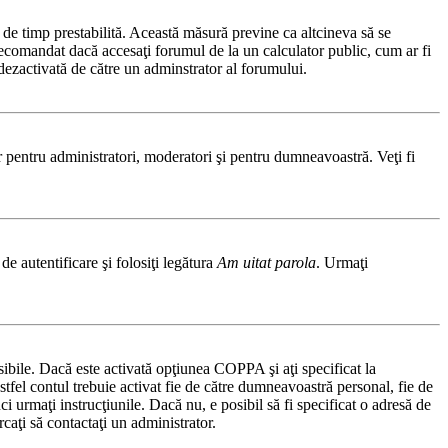
ă de timp prestabilită. Această măsură previne ca altcineva să se
 recomandat dacă accesaţi forumul de la un calculator public, cum ar fi
t dezactivată de către un adminstrator al forumului.
ar pentru administratori, moderatori şi pentru dumneavoastră. Veţi fi
de autentificare şi folosiţi legătura
Am uitat parola
. Urmaţi
osibile. Dacă este activată opţiunea COPPA şi aţi specificat la
 astfel contul trebuie activat fie de către dumneavoastră personal, fie de
ci urmaţi instrucţiunile. Dacă nu, e posibil să fi specificat o adresă de
caţi să contactaţi un administrator.