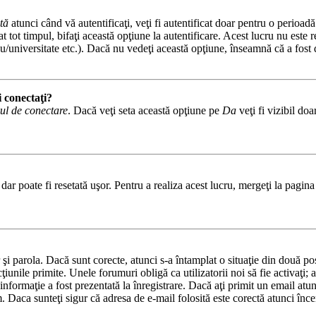
tă
atunci când vă autentificaţi, veţi fi autentificat doar pentru o perioad
tot timpul, bifaţi această opţiune la autentificare. Acest lucru nu este
iceu/universitate etc.). Dacă nu vedeţi această opţiune, înseamnă că a fos
i conectaţi?
ul de conectare
. Dacă veţi seta această opţiune pe
Da
veţi fi vizibil do
ar poate fi resetată uşor. Pentru a realiza acest lucru, mergeţi la pagina 
or şi parola. Dacă sunt corecte, atunci s-a întamplat o situaţie din două p
cţiunile primite. Unele forumuri obligă ca utilizatorii noi să fie activaţi;
informaţie a fost prezentată la înregistrare. Dacă aţi primit un email atun
. Daca sunteţi sigur că adresa de e-mail folosită este corectă atunci încer