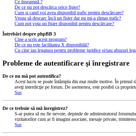
Ce înseamnă ?
De ce nu pot descărca orice fişier?
Cum şi cand voi avea disponibil trafic pentru descărcare?
Vreau să descarc încă un fişier dar nu mi-a rămas trafic?
Cum pot vota un fişier disponibil pentru descărcare?
Întrebări despre phpBB 3
Cine a scris acest program?
De ce nu este facilitatea X disponibilă?
Cu cine iau legatura pentru probleme juridice şi/sau abuzuri le
Probleme de autentificare şi înregistrare
De ce nu mă pot autentifica?
Acest lucru se poate întâmpla din mai multe motive. În primul rând
aveţi interdicţie pe forum. De asemenea, este posibil ca proprieta
Sus
De ce trebuie să mă înregistrez?
S-ar putea să nu fie nevoie, depinde de adminstratorul forumului 
vizitatorilor cum ar fi imagini asociate, mesaje private, trimiter
Sus