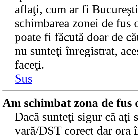
aflaţi, cum ar fi Bucureşti
schimbarea zonei de fus or
poate fi făcută doar de căt
nu sunteţi înregistrat, a
faceţi.
Sus
Am schimbat zona de fus or
Dacă sunteţi sigur că aţi 
vară/DST corect dar ora î