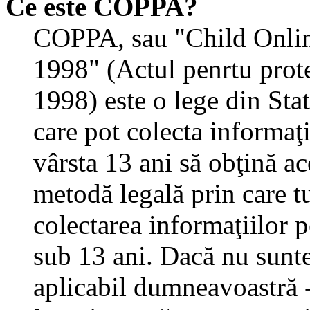
Ce este COPPA?
COPPA, sau "Child Onlin
1998" (Actul penrtu prote
1998) este o lege din State
care pot colecta informaţ
vârsta 13 ani să obţină aco
metodă legală prin care tu
colectarea informaţiilor 
sub 13 ani. Dacă nu sunteţ
aplicabil dumneavoastră - 