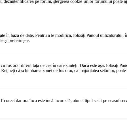
 dezautentificarea pe forum, ştergerea cookie-urilor forumului poate ajut
te în baza de date. Pentru a le modifica, folosiţi Panoul utilizatorului; î
e şi preferinţele.
u fus orar diferit faţă de cea în care sunteţi. Dacă este aşa, folosiţi Pa
 Reţineţi că schimbarea zonei de fus orar, ca majoritatea setărilor, poate f
T corect dar ora înca este încă incorectă, atunci tipul setat pe ceasul se