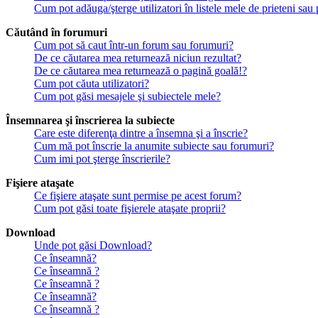
Cum pot adăuga/şterge utilizatori în listele mele de prieteni sa
Căutând în forumuri
Cum pot să caut într-un forum sau forumuri?
De ce căutarea mea returnează niciun rezultat?
De ce căutarea mea returnează o pagină goală!?
Cum pot căuta utilizatori?
Cum pot găsi mesajele şi subiectele mele?
Însemnarea şi înscrierea la subiecte
Care este diferenţa dintre a însemna şi a înscrie?
Cum mă pot înscrie la anumite subiecte sau forumuri?
Cum imi pot şterge înscrierile?
Fişiere ataşate
Ce fişiere ataşate sunt permise pe acest forum?
Cum pot găsi toate fişierele ataşate proprii?
Download
Unde pot găsi Download?
Ce înseamnă?
Ce înseamnă ?
Ce înseamnă ?
Ce înseamnă?
Ce înseamnă ?