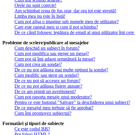
Orele nu sunt corecte!
Am schimbat zona de fus orar, dar ora tot este greşită!
Limba mea nu este în listă!
Cum pot afişa o imagine sub numele meu de utilizator?
Care este rangul meu şi cum il pot schimba?
De ce când folosesc legătura de email al unui utilizator îmi cere
Probleme de scriere/publicare al mesajelor
Cum deschid un subiect în forum?
Cum pot modifica sau şterge un mesaj?
Cum pot să îmi adaug semnătură la mesaj?
Cum pot crea un sondaj?
De ce nu pot adăuga mai multe opţiuni la sondaj?
Cum modific sau şterg un sondaj?
De ce nu pot să accesez un forum?
De ce nu pot adăuga fişiere ataşate?
De ce am primit un avertisment?
Cum pot raporta mesaje unui moderator?
Pentru ce este butonul "Salvare" la deschiderea unui subiect?
De ce mesajul meu trebuie să fie aprobat?
Cum îmi promovez subiectul?
Formatări şi tipuri de subiecte
Ce este codul BB?
Pot folosi HTML?