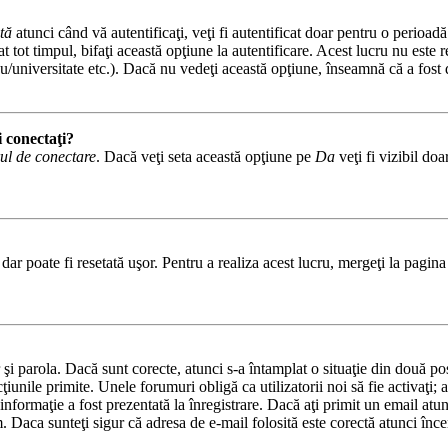
tă
atunci când vă autentificaţi, veţi fi autentificat doar pentru o perioad
tot timpul, bifaţi această opţiune la autentificare. Acest lucru nu este
iceu/universitate etc.). Dacă nu vedeţi această opţiune, înseamnă că a fos
i conectaţi?
ul de conectare
. Dacă veţi seta această opţiune pe
Da
veţi fi vizibil do
ar poate fi resetată uşor. Pentru a realiza acest lucru, mergeţi la pagina 
or şi parola. Dacă sunt corecte, atunci s-a întamplat o situaţie din două p
cţiunile primite. Unele forumuri obligă ca utilizatorii noi să fie activaţi;
informaţie a fost prezentată la înregistrare. Dacă aţi primit un email atun
. Daca sunteţi sigur că adresa de e-mail folosită este corectă atunci încer