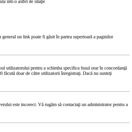
a într-o astfel de sitaţie
n general un link poate fi găsit în partea superioară a paginilor
noul utilizatorului pentru a schimba specifica fusul orar în concordanţă
i făcută doar de către utilizatorii înregistraţi. Dacă nu sunteţi
rverului este incorect. Vă rugăm să contactaţi un administrator pentru a