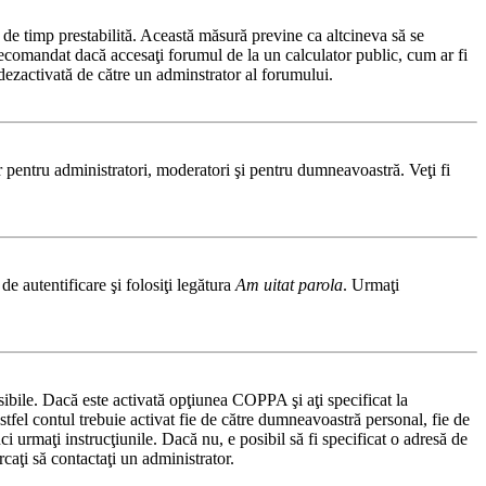
ă de timp prestabilită. Această măsură previne ca altcineva să se
 recomandat dacă accesaţi forumul de la un calculator public, cum ar fi
t dezactivată de către un adminstrator al forumului.
ar pentru administratori, moderatori şi pentru dumneavoastră. Veţi fi
de autentificare şi folosiţi legătura
Am uitat parola
. Urmaţi
osibile. Dacă este activată opţiunea COPPA şi aţi specificat la
 astfel contul trebuie activat fie de către dumneavoastră personal, fie de
ci urmaţi instrucţiunile. Dacă nu, e posibil să fi specificat o adresă de
caţi să contactaţi un administrator.