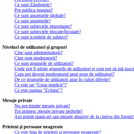
Ce sunt Zâmbetele?
Pot publica imagini?
Ce sunt anunţurile globale?
Ce sunt anunţurile?
Ce sunt subiectele importante?
Ce sunt subiectele blocate/încuiate?
Ce sunt iconiţele de subiect?
Niveluri de utilizatori şi grupuri
Cine sunt administratorii?
Cine sunt moderatorii?
Ce sunt grupurile de utilizatori?
Unde pot fi găsite grupurile de utilizatori şi cum pot să mă asoc
Cum pot deveni moderatorul unui grup de utilizatori?
De ce grupurile de utilizatori apar în culori diferite?
Ce este un “Grup implicit”?
Ce este pagina "Echipa"?
Mesaje private
Nu pot trimite mesaje private!
Tot primesc mesaje private nedorite!
Am primit spam-uri sau mesaje abuzive de la cineva din forum!
Prieteni şi persoane neagreate
Ce este lista de prieteni şi persoane neagreate?