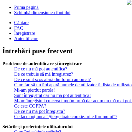
Prima pagină
Schimbă dimensiunea fontului
Căutare
FAQ
Înregistrare
Autentificare
Întrebări puse frecvent
Probleme de autentificare şi înregistrare
De ce nu mă pot autentifica?
De ce trebuie să mă înregistrez?
De ce sunt scos afară din forum automat?
Cum fac să nu îmi apară numele de utilizator în lista de utilizato
Mi-am pierdut parola!
Sunt înregistrat dar nu mă pot autentifica!
M-am înregistrat cu ceva timp în urmă dar acum nu mă mai pot a
Ce este COPPA?
De ce nu mă pot înregistra?
Ce face opţiunea “Şterge toate cookie-urile forumului”?
Setările şi preferinţele utilizatorului
Cum îmi schimb setările?