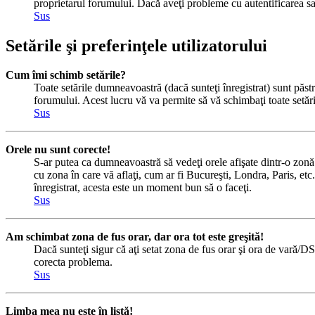
proprietarul forumului. Dacă aveţi probleme cu autentificarea sau
Sus
Setările şi preferinţele utilizatorului
Cum îmi schimb setările?
Toate setările dumneavoastră (dacă sunteţi înregistrat) sunt păstra
forumului. Acest lucru vă va permite să vă schimbaţi toate setăril
Sus
Orele nu sunt corecte!
S-ar putea ca dumneavoastră să vedeţi orele afişate dintr-o zonă c
cu zona în care vă aflaţi, cum ar fi Bucureşti, Londra, Paris, etc.
înregistrat, acesta este un moment bun să o faceţi.
Sus
Am schimbat zona de fus orar, dar ora tot este greşită!
Dacă sunteţi sigur că aţi setat zona de fus orar şi ora de vară/DS
corecta problema.
Sus
Limba mea nu este în listă!