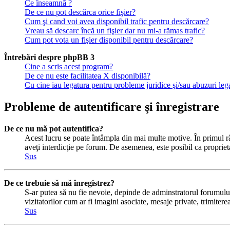
Ce înseamnă ?
De ce nu pot descărca orice fişier?
Cum şi cand voi avea disponibil trafic pentru descărcare?
Vreau să descarc încă un fişier dar nu mi-a rămas trafic?
Cum pot vota un fişier disponibil pentru descărcare?
Întrebări despre phpBB 3
Cine a scris acest program?
De ce nu este facilitatea X disponibilă?
Cu cine iau legatura pentru probleme juridice şi/sau abuzuri le
Probleme de autentificare şi înregistrare
De ce nu mă pot autentifica?
Acest lucru se poate întâmpla din mai multe motive. În primul rând
aveţi interdicţie pe forum. De asemenea, este posibil ca proprieta
Sus
De ce trebuie să mă înregistrez?
S-ar putea să nu fie nevoie, depinde de adminstratorul forumului 
vizitatorilor cum ar fi imagini asociate, mesaje private, trimiter
Sus