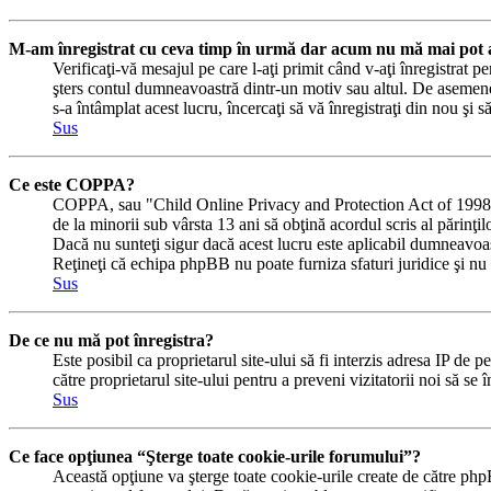
M-am înregistrat cu ceva timp în urmă dar acum nu mă mai pot a
Verificaţi-vă mesajul pe care l-aţi primit când v-aţi înregistrat pe
şters contul dumneavoastră dintr-un motiv sau altul. De asemene
s-a întâmplat acest lucru, încercaţi să vă înregistraţi din nou şi s
Sus
Ce este COPPA?
COPPA, sau "Child Online Privacy and Protection Act of 1998" (Ac
de la minorii sub vârsta 13 ani să obţină acordul scris al părinţi
Dacă nu sunteţi sigur dacă acest lucru este aplicabil dumneavoastră
Reţineţi că echipa phpBB nu poate furniza sfaturi juridice şi nu e
Sus
De ce nu mă pot înregistra?
Este posibil ca proprietarul site-ului să fi interzis adresa IP de p
către proprietarul site-ului pentru a preveni vizitatorii noi să se
Sus
Ce face opţiunea “Şterge toate cookie-urile forumului”?
Această opţiune va şterge toate cookie-urile create de către php