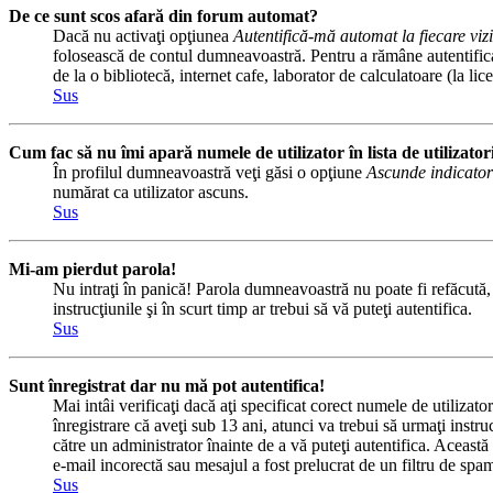
De ce sunt scos afară din forum automat?
Dacă nu activaţi opţiunea
Autentifică-mă automat la fiecare vizi
folosească de contul dumneavoastră. Pentru a rămâne autentificat 
de la o bibliotecă, internet cafe, laborator de calculatoare (la l
Sus
Cum fac să nu îmi apară numele de utilizator în lista de utilizator
În profilul dumneavoastră veţi găsi o opţiune
Ascunde indicator
numărat ca utilizator ascuns.
Sus
Mi-am pierdut parola!
Nu intraţi în panică! Parola dumneavoastră nu poate fi refăcută, d
instrucţiunile şi în scurt timp ar trebui să vă puteţi autentifica.
Sus
Sunt înregistrat dar nu mă pot autentifica!
Mai intâi verificaţi dacă aţi specificat corect numele de utilizat
înregistrare că aveţi sub 13 ani, atunci va trebui să urmaţi instru
către un administrator înainte de a vă puteţi autentifica. Această 
e-mail incorectă sau mesajul a fost prelucrat de un filtru de spam
Sus