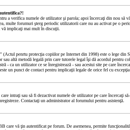
utentifica?!
ntru a verifica numele de utilizator şi parola; apoi încercaţi din nou să vă
a, multe forumuri şterg periodic utilizatorii care nu au activat pe o pe
ă vă implicaţi mai mult în discuţii.
tul penrtu protecţia copiilor pe Internet din 1998) este o lege din State
lor sau altă metodă legală prin care tutorele legal îşi dă acordul pentru c
 - ca un utilizator ce se înregistrează - sau acestui site pe care încercaţi
ste un punct de contact pentru implicaţii legale de orice fel cu excepţia 
e care intraţi sau să fi dezactivat numele de utilizator pe care încercaţi să
 înregistreze. Contactaţi un administrator al forumului pentru asistenţă.
BB care vă ţin autentificat pe forum. De asemenea, permite funcţionalităţ