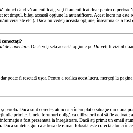
tă
atunci când vă autentificaţi, veţi fi autentificat doar pentru o perioad
tot timpul, bifaţi această opţiune la autentificare. Acest lucru nu este
iceu/universitate etc.). Dacă nu vedeţi această opţiune, înseamnă că a fos
i conectaţi?
ul de conectare
. Dacă veţi seta această opţiune pe
Da
veţi fi vizibil do
ar poate fi resetată uşor. Pentru a realiza acest lucru, mergeţi la pagina 
or şi parola. Dacă sunt corecte, atunci s-a întamplat o situaţie din două p
cţiunile primite. Unele forumuri obligă ca utilizatorii noi să fie activaţi;
informaţie a fost prezentată la înregistrare. Dacă aţi primit un email atun
. Daca sunteţi sigur că adresa de e-mail folosită este corectă atunci încer