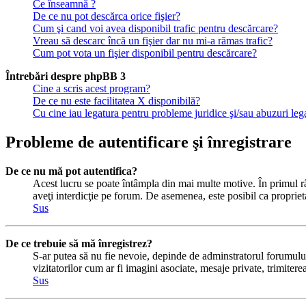
Ce înseamnă ?
De ce nu pot descărca orice fişier?
Cum şi cand voi avea disponibil trafic pentru descărcare?
Vreau să descarc încă un fişier dar nu mi-a rămas trafic?
Cum pot vota un fişier disponibil pentru descărcare?
Întrebări despre phpBB 3
Cine a scris acest program?
De ce nu este facilitatea X disponibilă?
Cu cine iau legatura pentru probleme juridice şi/sau abuzuri le
Probleme de autentificare şi înregistrare
De ce nu mă pot autentifica?
Acest lucru se poate întâmpla din mai multe motive. În primul rând
aveţi interdicţie pe forum. De asemenea, este posibil ca proprieta
Sus
De ce trebuie să mă înregistrez?
S-ar putea să nu fie nevoie, depinde de adminstratorul forumului 
vizitatorilor cum ar fi imagini asociate, mesaje private, trimiter
Sus