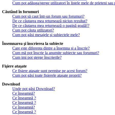
Cum pot adăuga/şterge utilizatori în listele mele de prieteni sa
Căutând în forumuri
Cum pot să caut într-un forum sau forumuri?
De ce căutarea mea returnează niciun rezultat?
De ce căutarea mea returnează o pagină goală!?
Cum pot căuta utilizatori?
Cum pot găsi mesajele şi subiectele mele?
Însemnarea şi înscrierea la subiecte
Care este diferenţa dintre a însemna şi a înscrie?
Cum mă pot înscrie la anumite subiecte sau forumuri?
Cum imi pot şterge înscrierile?
Fişiere ataşate
Ce fişiere ataşate sunt permise pe acest forum?
Cum pot găsi toate fişierele ataşate proprii?
Download
Unde pot găsi Download?
Ce înseamnă?
Ce înseamnă ?
Ce înseamnă ?
Ce înseamnă?
Ce înseamnă ?