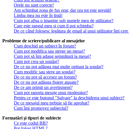
Orele nu sunt corecte!
Am schimbat zona de fus orar, dar ora tot este greşită!
Limba mea nu este în listă!
Cum pot afişa o imagine sub numele meu de utilizator?
Care este rangul meu şi cum il pot schimba?
De ce când folosesc legătura de email al unui utilizator îmi cere
Probleme de scriere/publicare al mesajelor
Cum deschid un subiect în forum?
Cum pot modifica sau şterge un mesaj?
Cum pot să îmi adaug semnătură la mesaj?
Cum pot crea un sondaj?
De ce nu pot adăuga mai multe opţiuni la sondaj?
Cum modific sau şterg un sondaj?
De ce nu pot să accesez un forum?
De ce nu pot adăuga fişiere ataşate?
De ce am primit un avertisment?
Cum pot raporta mesaje unui moderator?
Pentru ce este butonul "Salvare" la deschiderea unui subiect?
De ce mesajul meu trebuie să fie aprobat?
Cum îmi promovez subiectul?
Formatări şi tipuri de subiecte
Ce este codul BB?
Pot folosi HTML?