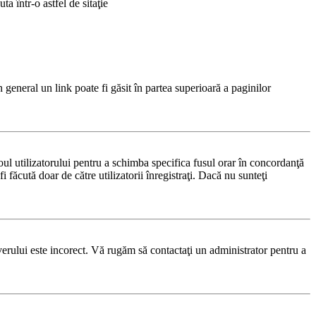
a într-o astfel de sitaţie
n general un link poate fi găsit în partea superioară a paginilor
noul utilizatorului pentru a schimba specifica fusul orar în concordanţă
i făcută doar de către utilizatorii înregistraţi. Dacă nu sunteţi
rverului este incorect. Vă rugăm să contactaţi un administrator pentru a