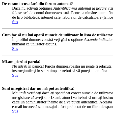
De ce sunt scos afară din forum automat?
Dacă nu activaţi opţiunea
Autentifică-mă automat la fiecare vizi
folosească de contul dumneavoastră. Pentru a rămâne autentificat 
de la o bibliotecă, internet cafe, laborator de calculatoare (la l
Sus
Cum fac să nu îmi apară numele de utilizator în lista de utilizator
În profilul dumneavoastră veţi găsi o opţiune
Ascunde indicator
numărat ca utilizator ascuns.
Sus
Mi-am pierdut parola!
Nu intraţi în panică! Parola dumneavoastră nu poate fi refăcută, d
instrucţiunile şi în scurt timp ar trebui să vă puteţi autentifica.
Sus
Sunt înregistrat dar nu mă pot autentifica!
Mai intâi verificaţi dacă aţi specificat corect numele de utilizat
înregistrare că aveţi sub 13 ani, atunci va trebui să urmaţi instru
către un administrator înainte de a vă puteţi autentifica. Această 
e-mail incorectă sau mesajul a fost prelucrat de un filtru de spam
Sus