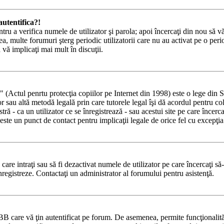
utentifica?!
ntru a verifica numele de utilizator şi parola; apoi încercaţi din nou să vă
a, multe forumuri şterg periodic utilizatorii care nu au activat pe o pe
ă vă implicaţi mai mult în discuţii.
tul penrtu protecţia copiilor pe Internet din 1998) este o lege din State
lor sau altă metodă legală prin care tutorele legal îşi dă acordul pentru c
 - ca un utilizator ce se înregistrează - sau acestui site pe care încercaţi
ste un punct de contact pentru implicaţii legale de orice fel cu excepţia 
e care intraţi sau să fi dezactivat numele de utilizator pe care încercaţi să
 înregistreze. Contactaţi un administrator al forumului pentru asistenţă.
BB care vă ţin autentificat pe forum. De asemenea, permite funcţionalităţ