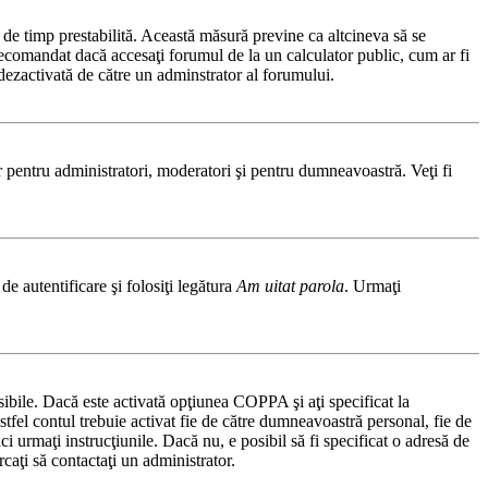
ă de timp prestabilită. Această măsură previne ca altcineva să se
 recomandat dacă accesaţi forumul de la un calculator public, cum ar fi
t dezactivată de către un adminstrator al forumului.
ar pentru administratori, moderatori şi pentru dumneavoastră. Veţi fi
de autentificare şi folosiţi legătura
Am uitat parola
. Urmaţi
osibile. Dacă este activată opţiunea COPPA şi aţi specificat la
 astfel contul trebuie activat fie de către dumneavoastră personal, fie de
ci urmaţi instrucţiunile. Dacă nu, e posibil să fi specificat o adresă de
caţi să contactaţi un administrator.