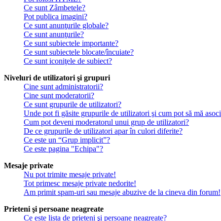
Ce sunt Zâmbetele?
Pot publica imagini?
Ce sunt anunţurile globale?
Ce sunt anunţurile?
Ce sunt subiectele importante?
Ce sunt subiectele blocate/încuiate?
Ce sunt iconiţele de subiect?
Niveluri de utilizatori şi grupuri
Cine sunt administratorii?
Cine sunt moderatorii?
Ce sunt grupurile de utilizatori?
Unde pot fi găsite grupurile de utilizatori şi cum pot să mă asoc
Cum pot deveni moderatorul unui grup de utilizatori?
De ce grupurile de utilizatori apar în culori diferite?
Ce este un “Grup implicit”?
Ce este pagina "Echipa"?
Mesaje private
Nu pot trimite mesaje private!
Tot primesc mesaje private nedorite!
Am primit spam-uri sau mesaje abuzive de la cineva din forum!
Prieteni şi persoane neagreate
Ce este lista de prieteni şi persoane neagreate?