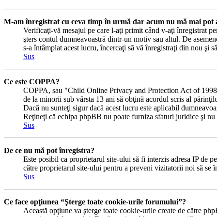
M-am înregistrat cu ceva timp în urmă dar acum nu mă mai pot a
Verificaţi-vă mesajul pe care l-aţi primit când v-aţi înregistrat pe
şters contul dumneavoastră dintr-un motiv sau altul. De asemene
s-a întâmplat acest lucru, încercaţi să vă înregistraţi din nou şi s
Sus
Ce este COPPA?
COPPA, sau "Child Online Privacy and Protection Act of 1998" (Ac
de la minorii sub vârsta 13 ani să obţină acordul scris al părinţi
Dacă nu sunteţi sigur dacă acest lucru este aplicabil dumneavoastră
Reţineţi că echipa phpBB nu poate furniza sfaturi juridice şi nu e
Sus
De ce nu mă pot înregistra?
Este posibil ca proprietarul site-ului să fi interzis adresa IP de p
către proprietarul site-ului pentru a preveni vizitatorii noi să se
Sus
Ce face opţiunea “Şterge toate cookie-urile forumului”?
Această opţiune va şterge toate cookie-urile create de către php