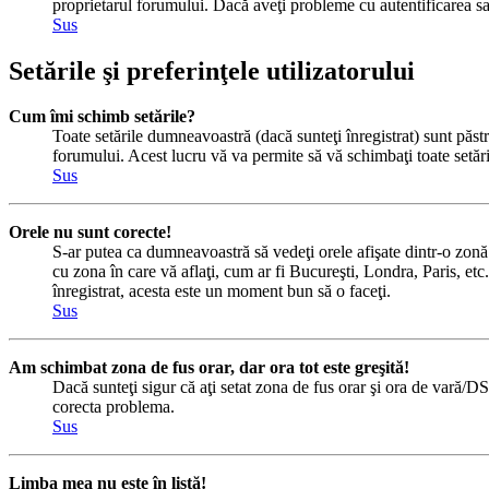
proprietarul forumului. Dacă aveţi probleme cu autentificarea sau
Sus
Setările şi preferinţele utilizatorului
Cum îmi schimb setările?
Toate setările dumneavoastră (dacă sunteţi înregistrat) sunt păstra
forumului. Acest lucru vă va permite să vă schimbaţi toate setăril
Sus
Orele nu sunt corecte!
S-ar putea ca dumneavoastră să vedeţi orele afişate dintr-o zonă c
cu zona în care vă aflaţi, cum ar fi Bucureşti, Londra, Paris, etc.
înregistrat, acesta este un moment bun să o faceţi.
Sus
Am schimbat zona de fus orar, dar ora tot este greşită!
Dacă sunteţi sigur că aţi setat zona de fus orar şi ora de vară/DS
corecta problema.
Sus
Limba mea nu este în listă!