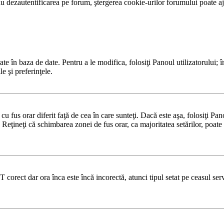
 dezautentificarea pe forum, ştergerea cookie-urilor forumului poate ajut
te în baza de date. Pentru a le modifica, folosiţi Panoul utilizatorului; î
e şi preferinţele.
u fus orar diferit faţă de cea în care sunteţi. Dacă este aşa, folosiţi Pa
 Reţineţi că schimbarea zonei de fus orar, ca majoritatea setărilor, poate f
T corect dar ora înca este încă incorectă, atunci tipul setat pe ceasul se