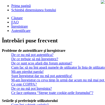
Prima pagină
Schimbă dimensiunea fontului
Căutare
FAQ
Înregistrare
Autentificare
Întrebări puse frecvent
Probleme de autentificare şi înregistrare
De ce nu mă pot autentifica?
De ce trebuie să mă înregistrez?
De ce sunt scos afară din forum automat?
Cum fac să nu îmi apară numele de utilizator în lista de utilizato
Mi-am pierdut parola!
Sunt înregistrat dar nu mă pot autentifica!
M-am înregistrat cu ceva timp în urmă dar acum nu mă mai pot a
Ce este COPPA?
De ce nu mă pot înregistra?
Ce face opţiunea “Şterge toate cookie-urile forumului”?
Setările şi preferinţele utilizatorului
Cum îmi schimb setările?