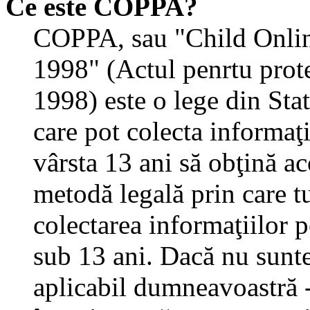
Ce este COPPA?
COPPA, sau "Child Onlin
1998" (Actul penrtu prote
1998) este o lege din State
care pot colecta informaţ
vârsta 13 ani să obţină aco
metodă legală prin care tu
colectarea informaţiilor 
sub 13 ani. Dacă nu sunteţ
aplicabil dumneavoastră - 