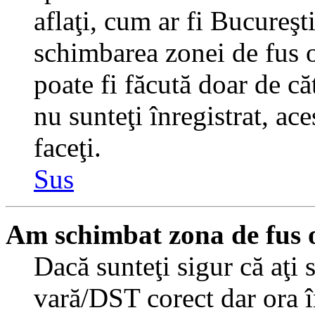
aflaţi, cum ar fi Bucureşti
schimbarea zonei de fus or
poate fi făcută doar de căt
nu sunteţi înregistrat, a
faceţi.
Sus
Am schimbat zona de fus or
Dacă sunteţi sigur că aţi 
vară/DST corect dar ora î