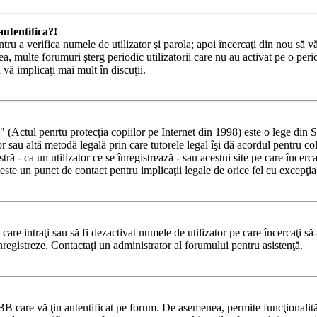
utentifica?!
ntru a verifica numele de utilizator şi parola; apoi încercaţi din nou să vă
a, multe forumuri şterg periodic utilizatorii care nu au activat pe o pe
ă vă implicaţi mai mult în discuţii.
tul penrtu protecţia copiilor pe Internet din 1998) este o lege din State
lor sau altă metodă legală prin care tutorele legal îşi dă acordul pentru c
 - ca un utilizator ce se înregistrează - sau acestui site pe care încercaţi
ste un punct de contact pentru implicaţii legale de orice fel cu excepţia 
e care intraţi sau să fi dezactivat numele de utilizator pe care încercaţi să
 înregistreze. Contactaţi un administrator al forumului pentru asistenţă.
BB care vă ţin autentificat pe forum. De asemenea, permite funcţionalităţ