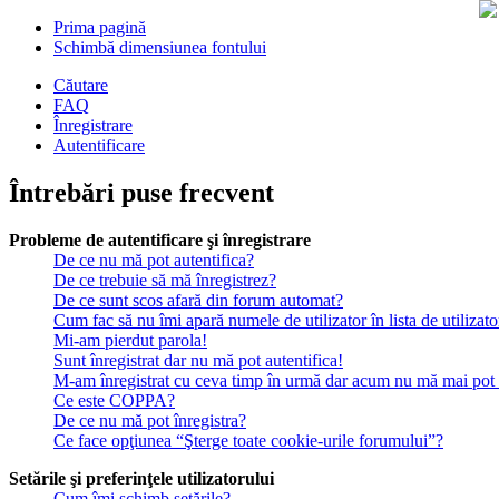
Prima pagină
Schimbă dimensiunea fontului
Căutare
FAQ
Înregistrare
Autentificare
Întrebări puse frecvent
Probleme de autentificare şi înregistrare
De ce nu mă pot autentifica?
De ce trebuie să mă înregistrez?
De ce sunt scos afară din forum automat?
Cum fac să nu îmi apară numele de utilizator în lista de utilizato
Mi-am pierdut parola!
Sunt înregistrat dar nu mă pot autentifica!
M-am înregistrat cu ceva timp în urmă dar acum nu mă mai pot a
Ce este COPPA?
De ce nu mă pot înregistra?
Ce face opţiunea “Şterge toate cookie-urile forumului”?
Setările şi preferinţele utilizatorului
Cum îmi schimb setările?