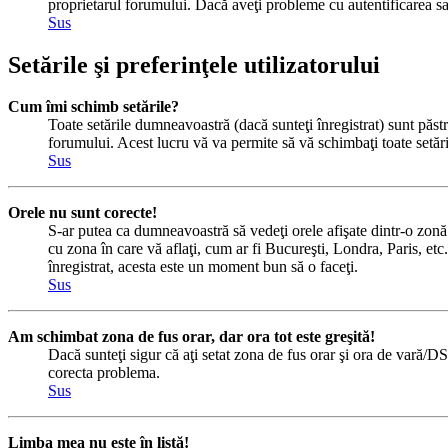
proprietarul forumului. Dacă aveţi probleme cu autentificarea sau
Sus
Setările şi preferinţele utilizatorului
Cum îmi schimb setările?
Toate setările dumneavoastră (dacă sunteţi înregistrat) sunt păstra
forumului. Acest lucru vă va permite să vă schimbaţi toate setăril
Sus
Orele nu sunt corecte!
S-ar putea ca dumneavoastră să vedeţi orele afişate dintr-o zonă c
cu zona în care vă aflaţi, cum ar fi Bucureşti, Londra, Paris, etc.
înregistrat, acesta este un moment bun să o faceţi.
Sus
Am schimbat zona de fus orar, dar ora tot este greşită!
Dacă sunteţi sigur că aţi setat zona de fus orar şi ora de vară/DS
corecta problema.
Sus
Limba mea nu este în listă!