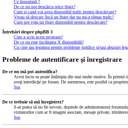
Ce înseamnă ?
De ce nu pot descărca orice fişier?
Cum şi cand voi avea disponibil trafic pentru descărcare?
Vreau să descarc încă un fişier dar nu mi-a rămas trafic?
Cum pot vota un fişier disponibil pentru descărcare?
Întrebări despre phpBB 3
Cine a scris acest program?
De ce nu este facilitatea X disponibilă?
Cu cine iau legatura pentru probleme juridice şi/sau abuzuri le
Probleme de autentificare şi înregistrare
De ce nu mă pot autentifica?
Acest lucru se poate întâmpla din mai multe motive. În primul rând
aveţi interdicţie pe forum. De asemenea, este posibil ca proprieta
Sus
De ce trebuie să mă înregistrez?
S-ar putea să nu fie nevoie, depinde de adminstratorul forumului 
vizitatorilor cum ar fi imagini asociate, mesaje private, trimiter
Sus