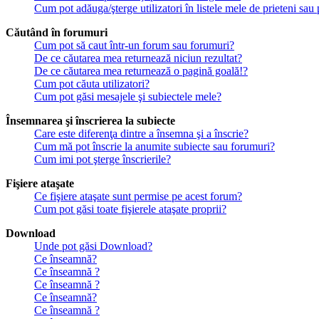
Cum pot adăuga/şterge utilizatori în listele mele de prieteni sa
Căutând în forumuri
Cum pot să caut într-un forum sau forumuri?
De ce căutarea mea returnează niciun rezultat?
De ce căutarea mea returnează o pagină goală!?
Cum pot căuta utilizatori?
Cum pot găsi mesajele şi subiectele mele?
Însemnarea şi înscrierea la subiecte
Care este diferenţa dintre a însemna şi a înscrie?
Cum mă pot înscrie la anumite subiecte sau forumuri?
Cum imi pot şterge înscrierile?
Fişiere ataşate
Ce fişiere ataşate sunt permise pe acest forum?
Cum pot găsi toate fişierele ataşate proprii?
Download
Unde pot găsi Download?
Ce înseamnă?
Ce înseamnă ?
Ce înseamnă ?
Ce înseamnă?
Ce înseamnă ?