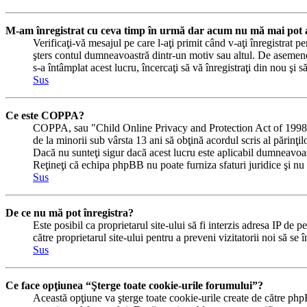
M-am înregistrat cu ceva timp în urmă dar acum nu mă mai pot a
Verificaţi-vă mesajul pe care l-aţi primit când v-aţi înregistrat pe
şters contul dumneavoastră dintr-un motiv sau altul. De asemene
s-a întâmplat acest lucru, încercaţi să vă înregistraţi din nou şi s
Sus
Ce este COPPA?
COPPA, sau "Child Online Privacy and Protection Act of 1998" (Ac
de la minorii sub vârsta 13 ani să obţină acordul scris al părinţi
Dacă nu sunteţi sigur dacă acest lucru este aplicabil dumneavoastră
Reţineţi că echipa phpBB nu poate furniza sfaturi juridice şi nu e
Sus
De ce nu mă pot înregistra?
Este posibil ca proprietarul site-ului să fi interzis adresa IP de p
către proprietarul site-ului pentru a preveni vizitatorii noi să se
Sus
Ce face opţiunea “Şterge toate cookie-urile forumului”?
Această opţiune va şterge toate cookie-urile create de către php