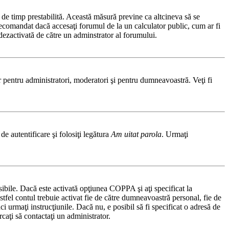
ă de timp prestabilită. Această măsură previne ca altcineva să se
 recomandat dacă accesaţi forumul de la un calculator public, cum ar fi
t dezactivată de către un adminstrator al forumului.
ar pentru administratori, moderatori şi pentru dumneavoastră. Veţi fi
de autentificare şi folosiţi legătura
Am uitat parola
. Urmaţi
osibile. Dacă este activată opţiunea COPPA şi aţi specificat la
 astfel contul trebuie activat fie de către dumneavoastră personal, fie de
ci urmaţi instrucţiunile. Dacă nu, e posibil să fi specificat o adresă de
caţi să contactaţi un administrator.