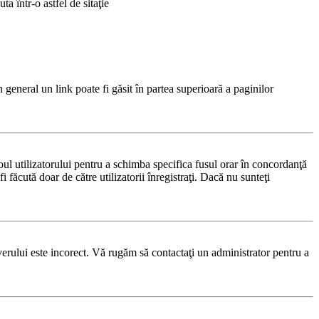
a într-o astfel de sitaţie
n general un link poate fi găsit în partea superioară a paginilor
noul utilizatorului pentru a schimba specifica fusul orar în concordanţă
i făcută doar de către utilizatorii înregistraţi. Dacă nu sunteţi
rverului este incorect. Vă rugăm să contactaţi un administrator pentru a