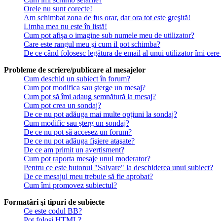
Orele nu sunt corecte!
Am schimbat zona de fus orar, dar ora tot este greşită!
Limba mea nu este în listă!
Cum pot afişa o imagine sub numele meu de utilizator?
Care este rangul meu şi cum il pot schimba?
De ce când folosesc legătura de email al unui utilizator îmi cere
Probleme de scriere/publicare al mesajelor
Cum deschid un subiect în forum?
Cum pot modifica sau şterge un mesaj?
Cum pot să îmi adaug semnătură la mesaj?
Cum pot crea un sondaj?
De ce nu pot adăuga mai multe opţiuni la sondaj?
Cum modific sau şterg un sondaj?
De ce nu pot să accesez un forum?
De ce nu pot adăuga fişiere ataşate?
De ce am primit un avertisment?
Cum pot raporta mesaje unui moderator?
Pentru ce este butonul "Salvare" la deschiderea unui subiect?
De ce mesajul meu trebuie să fie aprobat?
Cum îmi promovez subiectul?
Formatări şi tipuri de subiecte
Ce este codul BB?
Pot folosi HTML?