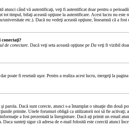
tă
atunci când vă autentificaţi, veţi fi autentificat doar pentru o perioad
tot timpul, bifaţi această opţiune la autentificare. Acest lucru nu este
iceu/universitate etc.). Dacă nu vedeţi această opţiune, înseamnă că a fos
i conectaţi?
ul de conectare
. Dacă veţi seta această opţiune pe
Da
veţi fi vizibil do
ar poate fi resetată uşor. Pentru a realiza acest lucru, mergeţi la pagina 
or şi parola. Dacă sunt corecte, atunci s-a întamplat o situaţie din două p
cţiunile primite. Unele forumuri obligă ca utilizatorii noi să fie activaţi;
informaţie a fost prezentată la înregistrare. Dacă aţi primit un email atun
. Daca sunteţi sigur că adresa de e-mail folosită este corectă atunci încer