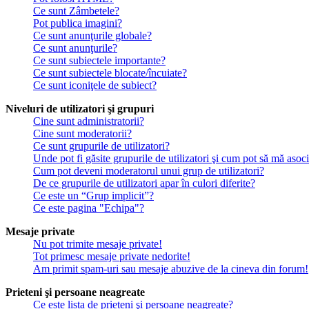
Ce sunt Zâmbetele?
Pot publica imagini?
Ce sunt anunţurile globale?
Ce sunt anunţurile?
Ce sunt subiectele importante?
Ce sunt subiectele blocate/încuiate?
Ce sunt iconiţele de subiect?
Niveluri de utilizatori şi grupuri
Cine sunt administratorii?
Cine sunt moderatorii?
Ce sunt grupurile de utilizatori?
Unde pot fi găsite grupurile de utilizatori şi cum pot să mă asoc
Cum pot deveni moderatorul unui grup de utilizatori?
De ce grupurile de utilizatori apar în culori diferite?
Ce este un “Grup implicit”?
Ce este pagina "Echipa"?
Mesaje private
Nu pot trimite mesaje private!
Tot primesc mesaje private nedorite!
Am primit spam-uri sau mesaje abuzive de la cineva din forum!
Prieteni şi persoane neagreate
Ce este lista de prieteni şi persoane neagreate?