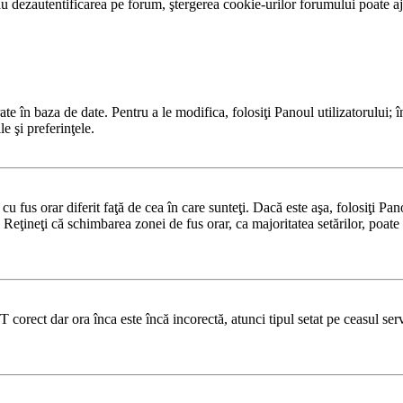
 dezautentificarea pe forum, ştergerea cookie-urilor forumului poate ajut
te în baza de date. Pentru a le modifica, folosiţi Panoul utilizatorului; î
e şi preferinţele.
u fus orar diferit faţă de cea în care sunteţi. Dacă este aşa, folosiţi Pa
 Reţineţi că schimbarea zonei de fus orar, ca majoritatea setărilor, poate f
T corect dar ora înca este încă incorectă, atunci tipul setat pe ceasul se