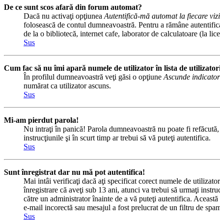
De ce sunt scos afară din forum automat?
Dacă nu activaţi opţiunea
Autentifică-mă automat la fiecare vizi
folosească de contul dumneavoastră. Pentru a rămâne autentificat 
de la o bibliotecă, internet cafe, laborator de calculatoare (la l
Sus
Cum fac să nu îmi apară numele de utilizator în lista de utilizator
În profilul dumneavoastră veţi găsi o opţiune
Ascunde indicator
numărat ca utilizator ascuns.
Sus
Mi-am pierdut parola!
Nu intraţi în panică! Parola dumneavoastră nu poate fi refăcută, d
instrucţiunile şi în scurt timp ar trebui să vă puteţi autentifica.
Sus
Sunt înregistrat dar nu mă pot autentifica!
Mai intâi verificaţi dacă aţi specificat corect numele de utilizat
înregistrare că aveţi sub 13 ani, atunci va trebui să urmaţi instru
către un administrator înainte de a vă puteţi autentifica. Această 
e-mail incorectă sau mesajul a fost prelucrat de un filtru de spam
Sus