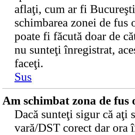
aflaţi, cum ar fi Bucureşti
schimbarea zonei de fus or
poate fi făcută doar de căt
nu sunteţi înregistrat, a
faceţi.
Sus
Am schimbat zona de fus or
Dacă sunteţi sigur că aţi 
vară/DST corect dar ora î