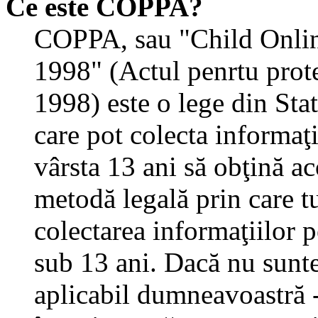
Ce este COPPA?
COPPA, sau "Child Onlin
1998" (Actul penrtu prote
1998) este o lege din State
care pot colecta informaţ
vârsta 13 ani să obţină aco
metodă legală prin care tu
colectarea informaţiilor 
sub 13 ani. Dacă nu sunteţ
aplicabil dumneavoastră - 