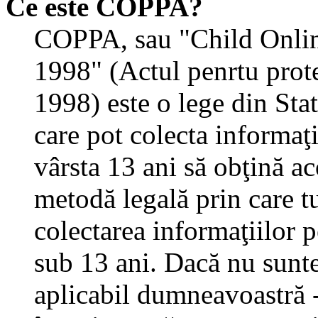
Ce este COPPA?
COPPA, sau "Child Onlin
1998" (Actul penrtu prote
1998) este o lege din State
care pot colecta informaţ
vârsta 13 ani să obţină aco
metodă legală prin care tu
colectarea informaţiilor 
sub 13 ani. Dacă nu sunteţ
aplicabil dumneavoastră - 