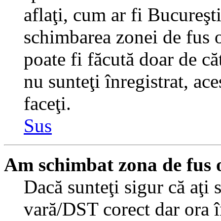
aflaţi, cum ar fi Bucureşti
schimbarea zonei de fus or
poate fi făcută doar de căt
nu sunteţi înregistrat, a
faceţi.
Sus
Am schimbat zona de fus or
Dacă sunteţi sigur că aţi 
vară/DST corect dar ora î