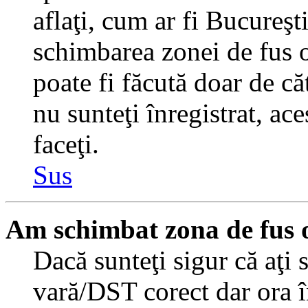
aflaţi, cum ar fi Bucureşti
schimbarea zonei de fus or
poate fi făcută doar de căt
nu sunteţi înregistrat, a
faceţi.
Sus
Am schimbat zona de fus or
Dacă sunteţi sigur că aţi 
vară/DST corect dar ora î