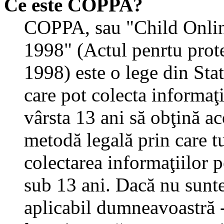
Ce este COPPA?
COPPA, sau "Child Onlin
1998" (Actul penrtu prote
1998) este o lege din State
care pot colecta informaţ
vârsta 13 ani să obţină aco
metodă legală prin care tu
colectarea informaţiilor 
sub 13 ani. Dacă nu sunteţ
aplicabil dumneavoastră - 