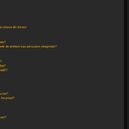
a cineva din forum!
eate?
e mele de prieteni sau persoane neagreate?
?
tat?
oală!?
scrie?
 forumuri?
orum?