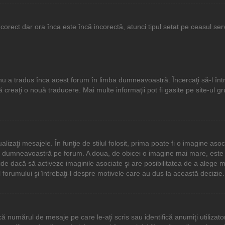
corect dar ora înca este încă incorectă, atunci tipul setat pe ceasul se
u a tradus înca acest forum în limba dumneavoastră. Încercaţi să-l într
creaţi o nouă traducere. Mai multe informaţii pot fi gasite pe site-ul gru
lizaţi mesajele. În funţie de stilul folosit, prima poate fi o imagine 
tul dumneavoastră pe forum. A doua, de obicei o imagine mai mare, este
ide dacă să activeze imaginile asociate şi are posibilitatea de a alege m
al forumului şi întrebaţi-l despre motivele care au dus la această decizie.
numărul de mesaje pe care le-aţi scris sau identifică anumiţi utilizatori