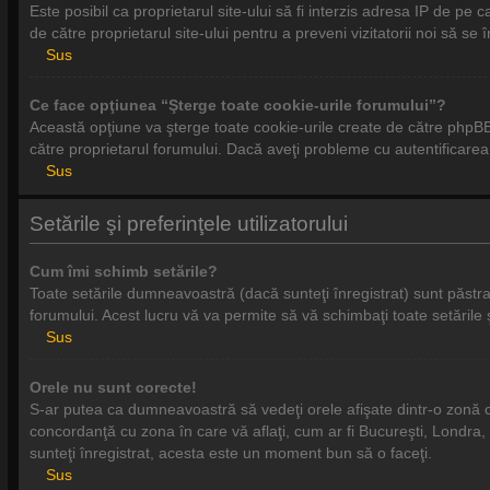
Este posibil ca proprietarul site-ului să fi interzis adresa IP de pe 
de către proprietarul site-ului pentru a preveni vizitatorii noi să se
Sus
Ce face opţiunea “Şterge toate cookie-urile forumului”?
Această opţiune va şterge toate cookie-urile create de către phpBB 
către proprietarul forumului. Dacă aveţi probleme cu autentificarea 
Sus
Setările şi preferinţele utilizatorului
Cum îmi schimb setările?
Toate setările dumneavoastră (dacă sunteţi înregistrat) sunt păstrate
forumului. Acest lucru vă va permite să vă schimbaţi toate setările ş
Sus
Orele nu sunt corecte!
S-ar putea ca dumneavoastră să vedeţi orele afişate dintr-o zonă cu f
concordanţă cu zona în care vă aflaţi, cum ar fi Bucureşti, Londra, P
sunteţi înregistrat, acesta este un moment bun să o faceţi.
Sus