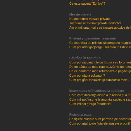
Ce este pagina "Echipa"?
Mesaje private
Nu pot trimite mesaje private!
Tot primesc mesaje private nedorite!
Am primit spam-uri sau mesaje abuzive de l
Prieteni şi persoane neagreate
Ce este lista de prieteni şi persoane neagr
Cum pot adăuga/şterge utilizatori în listel
Căutând în forumuri
Cum pot să caut într-un forum sau forumuri
De ce căutarea mea returnează niciun rezul
De ce căutarea mea returnează o pagină g
Cum pot căuta utilizatori?
Cum pot găsi mesajele şi subiectele mele?
Însemnarea şi înscrierea la subiecte
Care este diferenţa dintre a însemna şi a în
Cum mă pot înscrie la anumite subiecte sau
Cum imi pot şterge înscrierile?
Fişiere ataşate
Ce fişiere ataşate sunt permise pe acest f
Cum pot găsi toate fişierele ataşate proprii?