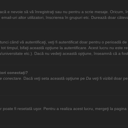
că e nevoie să vă înregistraţi sau nu pentru a scrie mesaje. Oricum, înr
 de email-uri altor utilizatori, înscrierea în grupuri etc. Durează doar 
unci când vă autentificaţi, veţi fi autentificat doar pentru o perioadă d
t timpul, bifaţi această opţiune la autentificare. Acest lucru nu este 
iceu/universitate etc.). Dacă nu vedeţi această opţiune, înseamnă că a fo
tori conectaţi?
de conectare
. Dacă veţi seta această opţiune pe
Da
veţi fi vizibil doar 
poate fi resetată uşor. Pentru a realiza acest lucru, mergeţi la pagina d