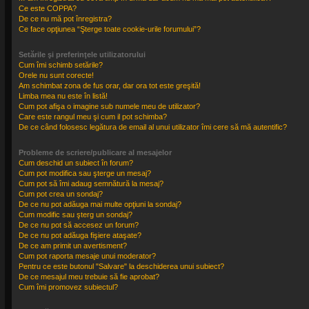
Ce este COPPA?
De ce nu mă pot înregistra?
Ce face opţiunea “Şterge toate cookie-urile forumului”?
Setările şi preferinţele utilizatorului
Cum îmi schimb setările?
Orele nu sunt corecte!
Am schimbat zona de fus orar, dar ora tot este greşită!
Limba mea nu este în listă!
Cum pot afişa o imagine sub numele meu de utilizator?
Care este rangul meu şi cum il pot schimba?
De ce când folosesc legătura de email al unui utilizator îmi cere să mă autentific?
Probleme de scriere/publicare al mesajelor
Cum deschid un subiect în forum?
Cum pot modifica sau şterge un mesaj?
Cum pot să îmi adaug semnătură la mesaj?
Cum pot crea un sondaj?
De ce nu pot adăuga mai multe opţiuni la sondaj?
Cum modific sau şterg un sondaj?
De ce nu pot să accesez un forum?
De ce nu pot adăuga fişiere ataşate?
De ce am primit un avertisment?
Cum pot raporta mesaje unui moderator?
Pentru ce este butonul "Salvare" la deschiderea unui subiect?
De ce mesajul meu trebuie să fie aprobat?
Cum îmi promovez subiectul?