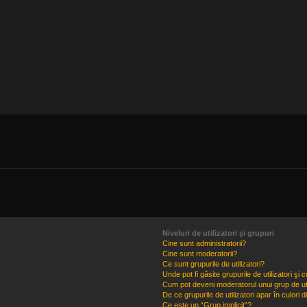
Niveluri de utilizatori şi grupuri
Cine sunt administratorii?
Cine sunt moderatorii?
Ce sunt grupurile de utilizatori?
Unde pot fi găsite grupurile de utilizatori ş
Cum pot deveni moderatorul unui grup de uti
De ce grupurile de utilizatori apar în culori di
Ce este un “Grup implicit”?