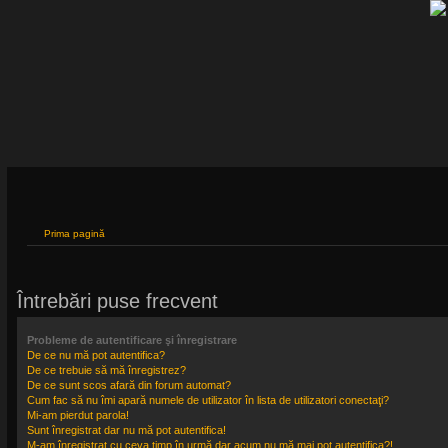
Prima pagină
Întrebări puse frecvent
Probleme de autentificare şi înregistrare
De ce nu mă pot autentifica?
De ce trebuie să mă înregistrez?
De ce sunt scos afară din forum automat?
Cum fac să nu îmi apară numele de utilizator în lista de utilizatori conectaţi?
Mi-am pierdut parola!
Sunt înregistrat dar nu mă pot autentifica!
M-am înregistrat cu ceva timp în urmă dar acum nu mă mai pot autentifica?!