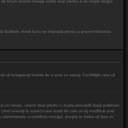
de forum scriind mesaje inutile doar pentru a vă creşte rangul.
stă facilitate. Acest lucru se întamplă pentru a preveni folosirea
ă vă înregistraţi înainte de a scrie un mesaj. Facilităţile care vă
fica un mesaj - uneori doar pentru o scurta perioadă după publicare
ând reveniţi la subiect care arată de cate ori aţi modificat acel
administrator a modificat mesajul, aceştia ar trebui să lase un