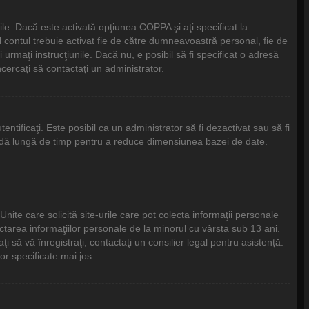
bile. Dacă este activată opţiunea COPPA şi aţi specificat la
tfel contul trebuie activat fie de către dumneavoastră personal, fie de
 urmaţi instrucţiunile. Dacă nu, e posibil să fi specificat o adresă
cercaţi să contactaţi un administrator.
tentificaţi. Este posibil ca un administrator să fi dezactivat sau să fi
ioadă lungă de timp pentru a reduce dimensiunea bazei de date.
ite care solicită site-urile care pot colecta informaţii personale
ectarea informaţiilor personale de la minorul cu vârsta sub 13 ani.
 să vă înregistraţi, contactaţi un consilier legal pentru asistenţă.
or specificate mai jos.