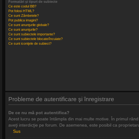
Formatări şi tipuri de subiecte
Ce este codul BB?
Pot folosi HTML?
Ce sunt Zâmbetele?
Pot publica imagini?
Ce sunt anunţurile globale?
Ce sunt anunţurile?
Ce sunt subiectele importante?
Ce sunt subiectele blocate/încuiate?
Ce sunt iconiţele de subiect?
Probleme de autentificare şi înregistrare
De ce nu mă pot autentifica?
Acest lucru se poate întâmpla din mai multe motive. În primul rând ve
aveţi interdicţie pe forum. De asemenea, este posibil ca proprietaru
Sus