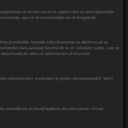
egistrarea vă va oferi acces la opţiuni care nu sunt disponibile
câteva momente, aşa că vă recomandăm să vă înregistraţi.
e timp prestabilită. Această măsură previne ca altcineva să se
recomandat dacă accesaţi forumul de la un calculator public, cum ar
st dezactivată de către un adminstrator al forumului.
pentru administratori, moderatori şi pentru dumneavoastră. Veţi fi
e autentificare şi folosiţi legătura
Am uitat parola
. Urmaţi