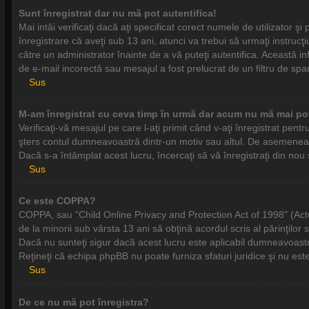
Sunt înregistrat dar nu mă pot autentifica!
Mai intâi verificaţi dacă aţi specificat corect numele de utilizator 
înregistrare că aveţi sub 13 ani, atunci va trebui să urmaţi instrucţiu
către un administrator înainte de a vă puteţi autentifica. Această inf
de e-mail incorectă sau mesajul a fost prelucrat de un filtru de spa
Sus
M-am înregistrat cu ceva timp în urmă dar acum nu mă mai pot
Verificaţi-vă mesajul pe care l-aţi primit când v-aţi înregistrat pentr
şters contul dumneavoastră dintr-un motiv sau altul. De asemenea, 
Dacă s-a întâmplat acest lucru, încercaţi să vă înregistraţi din nou ş
Sus
Ce este COPPA?
COPPA, sau "Child Online Privacy and Protection Act of 1998" (Actul 
de la minorii sub vârsta 13 ani să obţină acordul scris al părinţilor
Dacă nu sunteţi sigur dacă acest lucru este aplicabil dumneavoastră -
Reţineţi că echipa phpBB nu poate furniza sfaturi juridice şi nu este
Sus
De ce nu mă pot înregistra?