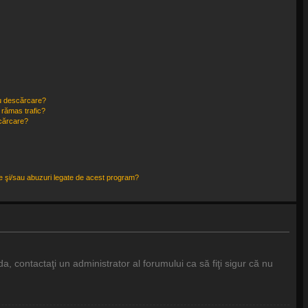
ru descărcare?
 rămas trafic?
scărcare?
ce şi/sau abuzuri legate de acest program?
a, contactaţi un administrator al forumului ca să fiţi sigur că nu