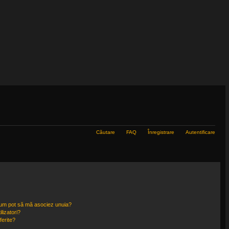
Căutare
FAQ
Înregistrare
Autentificare
i cum pot să mă asociez unuia?
lizatori?
ferite?