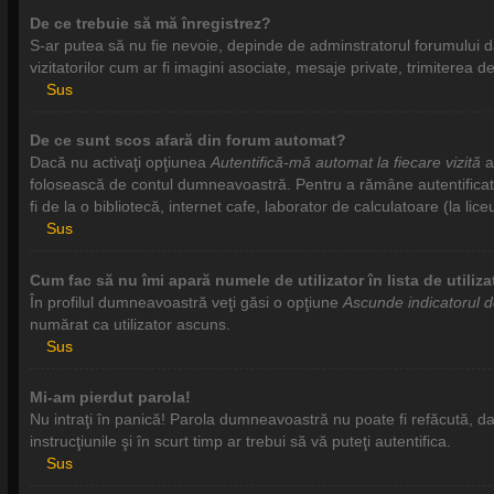
De ce trebuie să mă înregistrez?
S-ar putea să nu fie nevoie, depinde de adminstratorul forumului da
vizitatorilor cum ar fi imagini asociate, mesaje private, trimiterea
Sus
De ce sunt scos afară din forum automat?
Dacă nu activaţi opţiunea
Autentifică-mă automat la fiecare vizită
at
folosească de contul dumneavoastră. Pentru a rămâne autentificat to
fi de la o bibliotecă, internet cafe, laborator de calculatoare (la l
Sus
Cum fac să nu îmi apară numele de utilizator în lista de utiliza
În profilul dumneavoastră veţi găsi o opţiune
Ascunde indicatorul 
numărat ca utilizator ascuns.
Sus
Mi-am pierdut parola!
Nu intraţi în panică! Parola dumneavoastră nu poate fi refăcută, dar 
instrucţiunile şi în scurt timp ar trebui să vă puteţi autentifica.
Sus