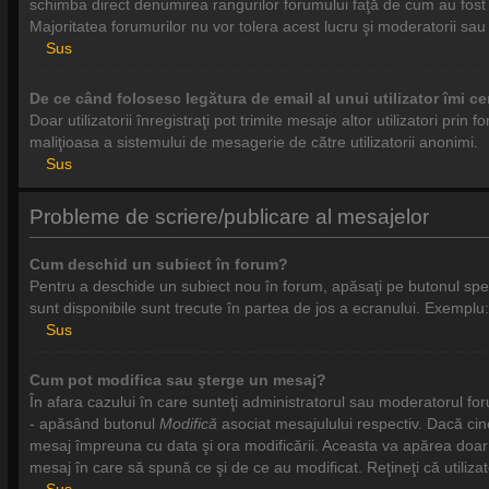
schimba direct denumirea rangurilor forumului faţă de cum au fost 
Majoritatea forumurilor nu vor tolera acest lucru şi moderatorii sa
Sus
De ce când folosesc legătura de email al unui utilizator îmi ce
Doar utilizatorii înregistraţi pot trimite mesaje altor utilizatori pri
maliţioasa a sistemului de mesagerie de către utilizatorii anonimi.
Sus
Probleme de scriere/publicare al mesajelor
Cum deschid un subiect în forum?
Pentru a deschide un subiect nou în forum, apăsaţi pe butonul specifi
sunt disponibile sunt trecute în partea de jos a ecranului. Exemplu:
Sus
Cum pot modifica sau şterge un mesaj?
În afara cazului în care sunteţi administratorul sau moderatorul fo
- apăsând butonul
Modifică
asociat mesajulului respectiv. Dacă cin
mesaj împreuna cu data şi ora modificării. Aceasta va apărea doar
mesaj în care să spună ce şi de ce au modificat. Reţineţi că utiliz