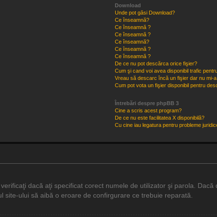
Download
Unde pot găsi Download?
Ce înseamnă?
Ce înseamnă ?
Ce înseamnă ?
Ce înseamnă?
Ce înseamnă ?
Ce înseamnă ?
De ce nu pot descărca orice fişier?
Cum şi cand voi avea disponibil trafic pent
Vreau să descarc încă un fişier dar nu mi-a
Cum pot vota un fişier disponibil pentru de
Întrebări despre phpBB 3
Cine a scris acest program?
De ce nu este facilitatea X disponibilă?
Cu cine iau legatura pentru probleme juridi
rificaţi dacă aţi specificat corect numele de utilizator şi parola. Dacă d
l site-ului să aibă o eroare de confirgurare ce trebuie reparată.