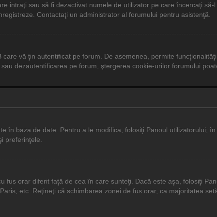
care intraţi sau să fi dezactivat numele de utilizator pe care încercaţi să-
 înregistreze. Contactaţi un administrator al forumului pentru asistenţă.
care vă ţin autentificat pe forum. De asemenea, permite funcţionalităţi
sau dezautentificarea pe forum, ştergerea cookie-urilor forumului poate a
 în baza de date. Pentru a le modifica, folosiţi Panoul utilizatorului; în
i preferinţele.
us orar diferit faţă de cea în care sunteţi. Dacă este aşa, folosiţi Pano
aris, etc. Reţineţi că schimbarea zonei de fus orar, ca majoritatea setăril