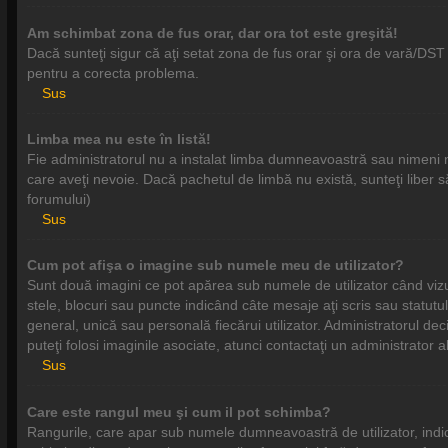
Am schimbat zona de fus orar, dar ora tot este greşită!
Dacă sunteţi sigur că aţi setat zona de fus orar şi ora de vară/DST 
pentru a corecta problema.
Sus
Limba mea nu este în listă!
Fie administratorul nu a instalat limba dumneavoastră sau nimeni n
care aveţi nevoie. Dacă pachetul de limbă nu există, sunteţi liber să 
forumului)
Sus
Cum pot afişa o imagine sub numele meu de utilizator?
Sunt două imagini ce pot apărea sub numele de utilizator când vizua
stele, blocuri sau puncte indicând câte mesaje aţi scris sau statu
general, unică sau personală fiecărui utilizator. Administratorul dec
puteţi folosi imaginile asociate, atunci contactaţi un administrator 
Sus
Care este rangul meu şi cum il pot schimba?
Rangurile, care apar sub numele dumneavoastră de utilizator, indică 