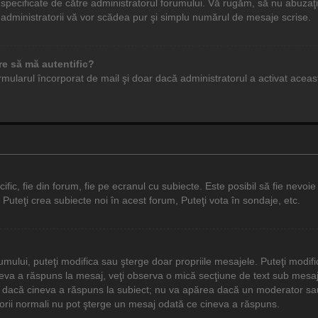
specificate de către administratorul forumului. Vă rugăm, să nu abuzaţi 
u administratorii vă vor scădea pur şi simplu numărul de mesaje scrise.
re să mă autentific?
n formularul încorporat de mail şi doar dacă administratorul a activat acea
c, fie din forum, fie pe ecranul cu subiecte. Este posibil să fie nevoie s
 Puteţi crea subiecte noi în acest forum, Puteţi vota în sondaje, etc.
rumului, puteţi modifica sau şterge doar propriile mesajele. Puteţi modi
eva a răspuns la mesaj, veţi observa o mică secţiune de text sub mesaj c
 dacă cineva a răspuns la subiect; nu va apărea dacă un moderator sau 
atorii normali nu pot şterge un mesaj odată ce cineva a răspuns.