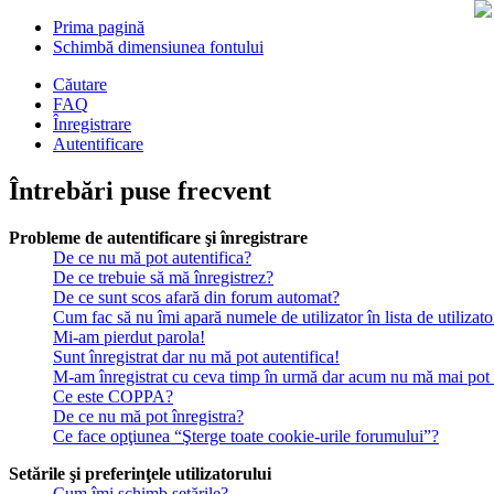
Prima pagină
Schimbă dimensiunea fontului
Căutare
FAQ
Înregistrare
Autentificare
Întrebări puse frecvent
Probleme de autentificare şi înregistrare
De ce nu mă pot autentifica?
De ce trebuie să mă înregistrez?
De ce sunt scos afară din forum automat?
Cum fac să nu îmi apară numele de utilizator în lista de utilizato
Mi-am pierdut parola!
Sunt înregistrat dar nu mă pot autentifica!
M-am înregistrat cu ceva timp în urmă dar acum nu mă mai pot a
Ce este COPPA?
De ce nu mă pot înregistra?
Ce face opţiunea “Şterge toate cookie-urile forumului”?
Setările şi preferinţele utilizatorului
Cum îmi schimb setările?