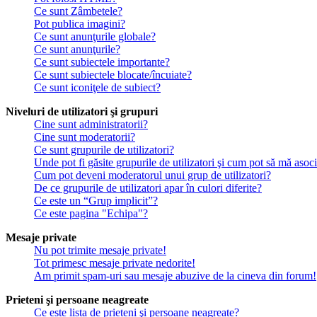
Ce sunt Zâmbetele?
Pot publica imagini?
Ce sunt anunţurile globale?
Ce sunt anunţurile?
Ce sunt subiectele importante?
Ce sunt subiectele blocate/încuiate?
Ce sunt iconiţele de subiect?
Niveluri de utilizatori şi grupuri
Cine sunt administratorii?
Cine sunt moderatorii?
Ce sunt grupurile de utilizatori?
Unde pot fi găsite grupurile de utilizatori şi cum pot să mă asoc
Cum pot deveni moderatorul unui grup de utilizatori?
De ce grupurile de utilizatori apar în culori diferite?
Ce este un “Grup implicit”?
Ce este pagina "Echipa"?
Mesaje private
Nu pot trimite mesaje private!
Tot primesc mesaje private nedorite!
Am primit spam-uri sau mesaje abuzive de la cineva din forum!
Prieteni şi persoane neagreate
Ce este lista de prieteni şi persoane neagreate?