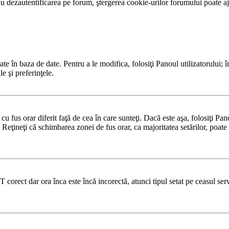
 dezautentificarea pe forum, ştergerea cookie-urilor forumului poate ajut
te în baza de date. Pentru a le modifica, folosiţi Panoul utilizatorului; î
e şi preferinţele.
u fus orar diferit faţă de cea în care sunteţi. Dacă este aşa, folosiţi Pa
 Reţineţi că schimbarea zonei de fus orar, ca majoritatea setărilor, poate f
T corect dar ora înca este încă incorectă, atunci tipul setat pe ceasul se