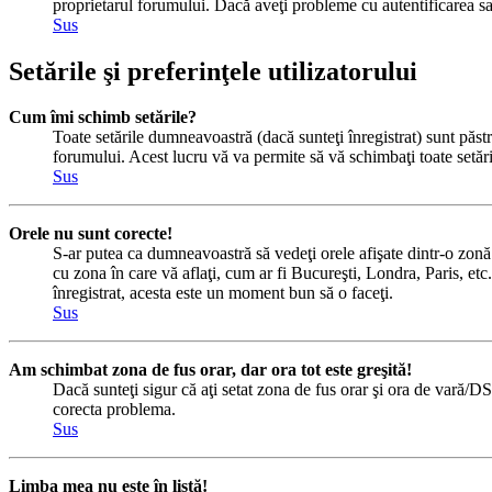
proprietarul forumului. Dacă aveţi probleme cu autentificarea sau
Sus
Setările şi preferinţele utilizatorului
Cum îmi schimb setările?
Toate setările dumneavoastră (dacă sunteţi înregistrat) sunt păstra
forumului. Acest lucru vă va permite să vă schimbaţi toate setăril
Sus
Orele nu sunt corecte!
S-ar putea ca dumneavoastră să vedeţi orele afişate dintr-o zonă c
cu zona în care vă aflaţi, cum ar fi Bucureşti, Londra, Paris, etc.
înregistrat, acesta este un moment bun să o faceţi.
Sus
Am schimbat zona de fus orar, dar ora tot este greşită!
Dacă sunteţi sigur că aţi setat zona de fus orar şi ora de vară/DS
corecta problema.
Sus
Limba mea nu este în listă!