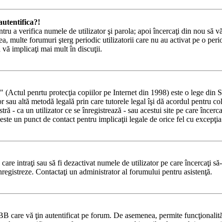
utentifica?!
ntru a verifica numele de utilizator şi parola; apoi încercaţi din nou să vă
a, multe forumuri şterg periodic utilizatorii care nu au activat pe o pe
ă vă implicaţi mai mult în discuţii.
tul penrtu protecţia copiilor pe Internet din 1998) este o lege din State
lor sau altă metodă legală prin care tutorele legal îşi dă acordul pentru c
 - ca un utilizator ce se înregistrează - sau acestui site pe care încercaţi
ste un punct de contact pentru implicaţii legale de orice fel cu excepţia 
e care intraţi sau să fi dezactivat numele de utilizator pe care încercaţi să
 înregistreze. Contactaţi un administrator al forumului pentru asistenţă.
BB care vă ţin autentificat pe forum. De asemenea, permite funcţionalităţ