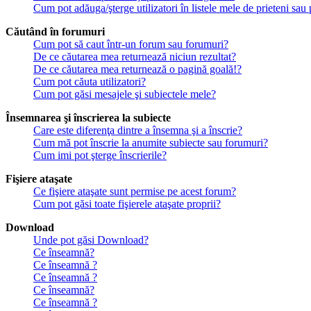
Cum pot adăuga/şterge utilizatori în listele mele de prieteni sa
Căutând în forumuri
Cum pot să caut într-un forum sau forumuri?
De ce căutarea mea returnează niciun rezultat?
De ce căutarea mea returnează o pagină goală!?
Cum pot căuta utilizatori?
Cum pot găsi mesajele şi subiectele mele?
Însemnarea şi înscrierea la subiecte
Care este diferenţa dintre a însemna şi a înscrie?
Cum mă pot înscrie la anumite subiecte sau forumuri?
Cum imi pot şterge înscrierile?
Fişiere ataşate
Ce fişiere ataşate sunt permise pe acest forum?
Cum pot găsi toate fişierele ataşate proprii?
Download
Unde pot găsi Download?
Ce înseamnă?
Ce înseamnă ?
Ce înseamnă ?
Ce înseamnă?
Ce înseamnă ?