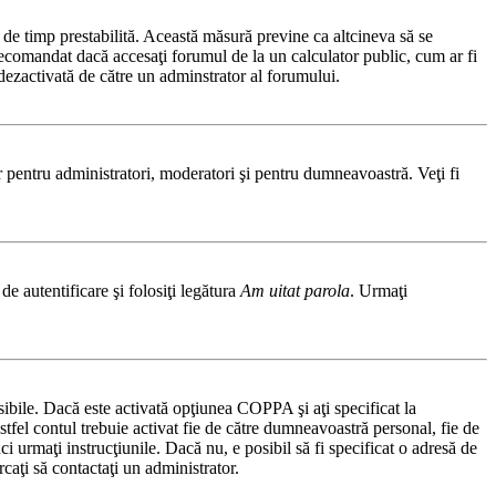
ă de timp prestabilită. Această măsură previne ca altcineva să se
 recomandat dacă accesaţi forumul de la un calculator public, cum ar fi
t dezactivată de către un adminstrator al forumului.
ar pentru administratori, moderatori şi pentru dumneavoastră. Veţi fi
de autentificare şi folosiţi legătura
Am uitat parola
. Urmaţi
osibile. Dacă este activată opţiunea COPPA şi aţi specificat la
 astfel contul trebuie activat fie de către dumneavoastră personal, fie de
ci urmaţi instrucţiunile. Dacă nu, e posibil să fi specificat o adresă de
caţi să contactaţi un administrator.