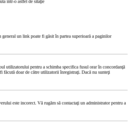
a într-o astfel de sitaţie
n general un link poate fi găsit în partea superioară a paginilor
noul utilizatorului pentru a schimba specifica fusul orar în concordanţă
i făcută doar de către utilizatorii înregistraţi. Dacă nu sunteţi
rverului este incorect. Vă rugăm să contactaţi un administrator pentru a