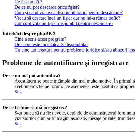
Ce înseamnă ?
De ce nu pot descărca orice fişier?
Cum şi cand voi avea disponibil trafic pentru descărcare?
Vreau să descarc încă un fişier dar nu mi-a rămas trafic?
Cum pot vota un fişier disponibil pentru descărcare?
Întrebări despre phpBB 3
Cine a scris acest program?
De ce nu este facilitatea X disponibilă?
Cu cine iau legatura pentru probleme juridice şi/sau abuzuri le
Probleme de autentificare şi înregistrare
De ce nu mă pot autentifica?
Acest lucru se poate întâmpla din mai multe motive. În primul rând
aveţi interdicţie pe forum. De asemenea, este posibil ca proprieta
Sus
De ce trebuie să mă înregistrez?
S-ar putea să nu fie nevoie, depinde de adminstratorul forumului 
vizitatorilor cum ar fi imagini asociate, mesaje private, trimiter
Sus