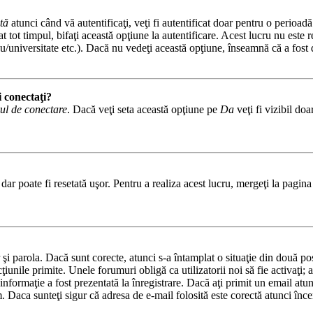
tă
atunci când vă autentificaţi, veţi fi autentificat doar pentru o perioad
tot timpul, bifaţi această opţiune la autentificare. Acest lucru nu este
iceu/universitate etc.). Dacă nu vedeţi această opţiune, înseamnă că a fos
i conectaţi?
ul de conectare
. Dacă veţi seta această opţiune pe
Da
veţi fi vizibil do
ar poate fi resetată uşor. Pentru a realiza acest lucru, mergeţi la pagina 
or şi parola. Dacă sunt corecte, atunci s-a întamplat o situaţie din două p
cţiunile primite. Unele forumuri obligă ca utilizatorii noi să fie activaţi;
informaţie a fost prezentată la înregistrare. Dacă aţi primit un email atun
. Daca sunteţi sigur că adresa de e-mail folosită este corectă atunci încer