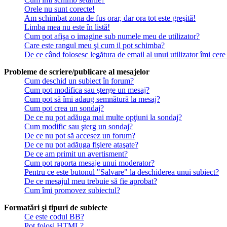
Orele nu sunt corecte!
Am schimbat zona de fus orar, dar ora tot este greşită!
Limba mea nu este în listă!
Cum pot afişa o imagine sub numele meu de utilizator?
Care este rangul meu şi cum il pot schimba?
De ce când folosesc legătura de email al unui utilizator îmi cere
Probleme de scriere/publicare al mesajelor
Cum deschid un subiect în forum?
Cum pot modifica sau şterge un mesaj?
Cum pot să îmi adaug semnătură la mesaj?
Cum pot crea un sondaj?
De ce nu pot adăuga mai multe opţiuni la sondaj?
Cum modific sau şterg un sondaj?
De ce nu pot să accesez un forum?
De ce nu pot adăuga fişiere ataşate?
De ce am primit un avertisment?
Cum pot raporta mesaje unui moderator?
Pentru ce este butonul "Salvare" la deschiderea unui subiect?
De ce mesajul meu trebuie să fie aprobat?
Cum îmi promovez subiectul?
Formatări şi tipuri de subiecte
Ce este codul BB?
Pot folosi HTML?