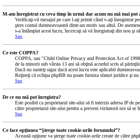
M-am înregistrat cu ceva timp în urmă dar acum nu mă mai pot a
Verificaţi-vă mesajul pe care l-aţi primit când v-aţi înregistrat pe
şters contul dumneavoastră dintr-un motiv sau altul. De asemene
s-a întâmplat acest lucru, încercaţi să vă înregistraţi din nou şi s
Sus
Ce este COPPA?
COPPA, sau "Child Online Privacy and Protection Act of 1998" (Ac
de la minorii sub vârsta 13 ani să obţină acordul scris al părinţi
Dacă nu sunteţi sigur dacă acest lucru este aplicabil dumneavoastră
Reţineţi că echipa phpBB nu poate furniza sfaturi juridice şi nu e
Sus
De ce nu mă pot înregistra?
Este posibil ca proprietarul site-ului să fi interzis adresa IP de p
către proprietarul site-ului pentru a preveni vizitatorii noi să se
Sus
Ce face opţiunea “Şterge toate cookie-urile forumului”?
Această opţiune va şterge toate cookie-urile create de către php