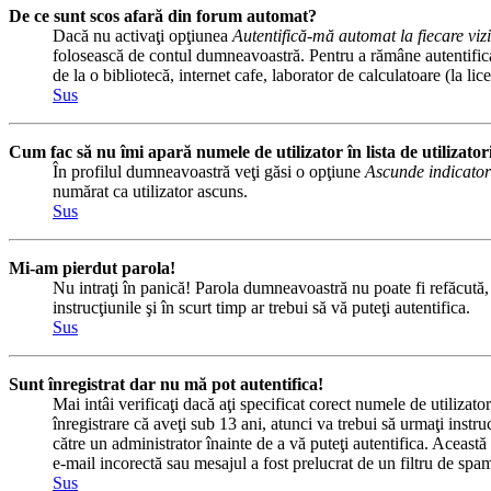
De ce sunt scos afară din forum automat?
Dacă nu activaţi opţiunea
Autentifică-mă automat la fiecare vizi
folosească de contul dumneavoastră. Pentru a rămâne autentificat 
de la o bibliotecă, internet cafe, laborator de calculatoare (la l
Sus
Cum fac să nu îmi apară numele de utilizator în lista de utilizator
În profilul dumneavoastră veţi găsi o opţiune
Ascunde indicator
numărat ca utilizator ascuns.
Sus
Mi-am pierdut parola!
Nu intraţi în panică! Parola dumneavoastră nu poate fi refăcută, d
instrucţiunile şi în scurt timp ar trebui să vă puteţi autentifica.
Sus
Sunt înregistrat dar nu mă pot autentifica!
Mai intâi verificaţi dacă aţi specificat corect numele de utilizat
înregistrare că aveţi sub 13 ani, atunci va trebui să urmaţi instru
către un administrator înainte de a vă puteţi autentifica. Această 
e-mail incorectă sau mesajul a fost prelucrat de un filtru de spam
Sus