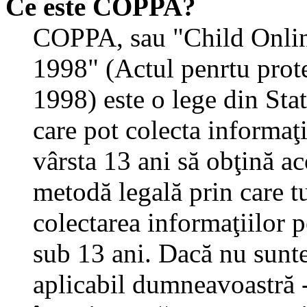
Ce este COPPA?
COPPA, sau "Child Onlin
1998" (Actul penrtu prote
1998) este o lege din State
care pot colecta informaţ
vârsta 13 ani să obţină aco
metodă legală prin care tu
colectarea informaţiilor 
sub 13 ani. Dacă nu sunteţ
aplicabil dumneavoastră - 