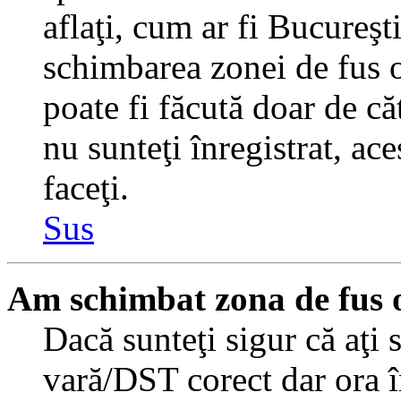
aflaţi, cum ar fi Bucureşti
schimbarea zonei de fus or
poate fi făcută doar de căt
nu sunteţi înregistrat, a
faceţi.
Sus
Am schimbat zona de fus or
Dacă sunteţi sigur că aţi 
vară/DST corect dar ora î