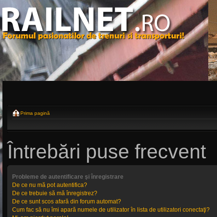
Prima pagină
Întrebări puse frecvent
Probleme de autentificare şi înregistrare
De ce nu mă pot autentifica?
De ce trebuie să mă înregistrez?
De ce sunt scos afară din forum automat?
Cum fac să nu îmi apară numele de utilizator în lista de utilizatori conectaţi?