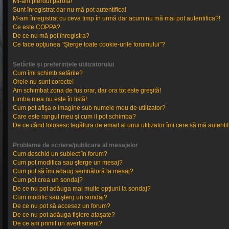
Mi-am pierdut parola!
Sunt înregistrat dar nu mă pot autentifica!
M-am înregistrat cu ceva timp în urmă dar acum nu mă mai pot autentifica?!
Ce este COPPA?
De ce nu mă pot înregistra?
Ce face opţiunea “Şterge toate cookie-urile forumului”?
Setările şi preferinţele utilizatorului
Cum îmi schimb setările?
Orele nu sunt corecte!
Am schimbat zona de fus orar, dar ora tot este greşită!
Limba mea nu este în listă!
Cum pot afişa o imagine sub numele meu de utilizator?
Care este rangul meu şi cum il pot schimba?
De ce când folosesc legătura de email al unui utilizator îmi cere să mă autentif
Probleme de scriere/publicare al mesajelor
Cum deschid un subiect în forum?
Cum pot modifica sau şterge un mesaj?
Cum pot să îmi adaug semnătură la mesaj?
Cum pot crea un sondaj?
De ce nu pot adăuga mai multe opţiuni la sondaj?
Cum modific sau şterg un sondaj?
De ce nu pot să accesez un forum?
De ce nu pot adăuga fişiere ataşate?
De ce am primit un avertisment?