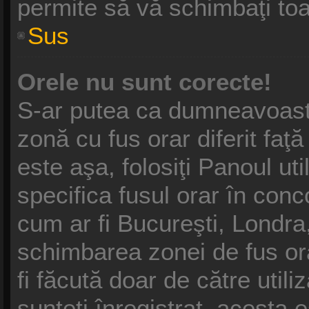
permite să vă schimbaţi toat
Sus
Orele nu sunt corecte!
S-ar putea ca dumneavoastră
zonă cu fus orar diferit faţ
este aşa, folosiţi Panoul ut
specifica fusul orar în conc
cum ar fi Bucureşti, Londra,
schimbarea zonei de fus ora
fi făcută doar de către utili
sunteţi înregistrat, acesta