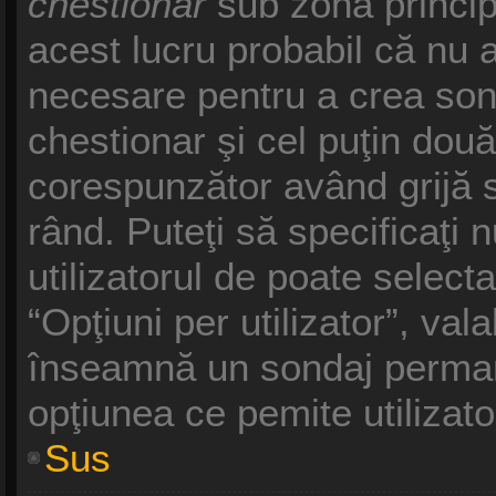
chestionar
sub zona princip
acest lucru probabil că nu a
necesare pentru a crea sond
chestionar şi cel puţin două
corespunzător având grijă s
rând. Puteţi să specificaţi 
utilizatorul de poate selecta
“Opţiuni per utilizator”, vala
înseamnă un sondaj permane
opţiunea ce pemite utilizato
Sus