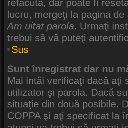
refăcută, dar poate fi reset
lucru, mergeţi la pagina de a
Am uitat parola
. Urmaţi inst
trebui să vă puteţi autentifi
Sus
Sunt înregistrat dar nu mă
Mai intâi verificaţi dacă aţ
utilizator şi parola. Dacă s
situaţie din două posibile. 
COPPA şi aţi specificat la î
atunci va trebui să urmaţi i