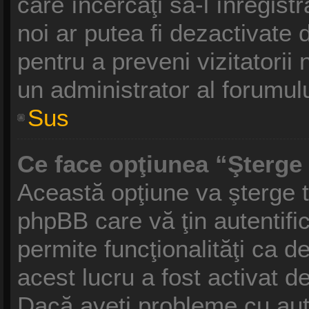
care încercaţi să-l înregist
noi ar putea fi dezactivate d
pentru a preveni vizitatorii 
un administrator al forumulu
Sus
Ce face opţiunea “Şterge 
Această opţiune va şterge t
phpBB care vă ţin autentif
permite funcţionalităţi ca 
acest lucru a fost activat d
Dacă aveţi probleme cu aut