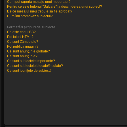
Cum pot raporta mesaje unui moderator?
Pentru ce este butonul "Salvare" la deschiderea unui subiect?
De ce mesajul meu trebuie să fie aprobat?
Cum îmi promovez subiectul?
Formatări şi tipuri de subiecte
Ce este codul BB?
Pot folosi HTML?
Ce sunt Zâmbetele?
Pot publica imagini?
Ce sunt anunţurile globale?
Ce sunt anunţurile?
Ce sunt subiectele importante?
Ce sunt subiectele blocate/încuiate?
Ce sunt iconiţele de subiect?