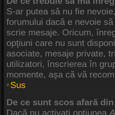
De ce trebuie să mă înreg
S-ar putea să nu fie nevoie
forumului dacă e nevoie să 
scrie mesaje. Oricum, înreg
opţiuni care nu sunt disponib
asociate, mesaje private, tr
utilizatori, înscrierea în g
momente, aşa că vă recoma
Sus
De ce sunt scos afară di
Dacă nu activaţi opţiunea
A