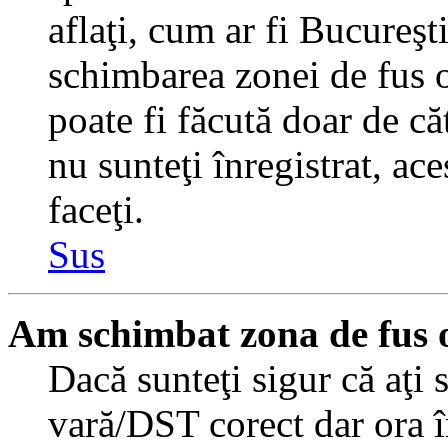
aflaţi, cum ar fi Bucureşti
schimbarea zonei de fus or
poate fi făcută doar de căt
nu sunteţi înregistrat, a
faceţi.
Sus
Am schimbat zona de fus or
Dacă sunteţi sigur că aţi 
vară/DST corect dar ora î