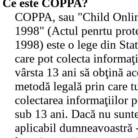
Ce este COPPA?
COPPA, sau "Child Onlin
1998" (Actul penrtu prote
1998) este o lege din State
care pot colecta informaţ
vârsta 13 ani să obţină aco
metodă legală prin care tu
colectarea informaţiilor 
sub 13 ani. Dacă nu sunteţ
aplicabil dumneavoastră - 