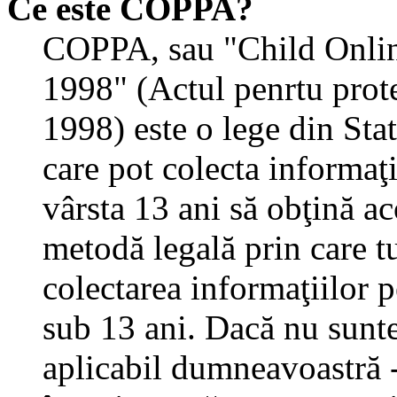
Ce este COPPA?
COPPA, sau "Child Onlin
1998" (Actul penrtu prote
1998) este o lege din State
care pot colecta informaţ
vârsta 13 ani să obţină aco
metodă legală prin care tu
colectarea informaţiilor 
sub 13 ani. Dacă nu sunteţ
aplicabil dumneavoastră - 