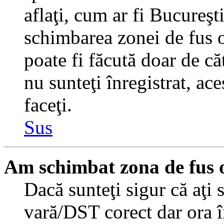
aflaţi, cum ar fi Bucureşti
schimbarea zonei de fus or
poate fi făcută doar de căt
nu sunteţi înregistrat, a
faceţi.
Sus
Am schimbat zona de fus or
Dacă sunteţi sigur că aţi 
vară/DST corect dar ora î