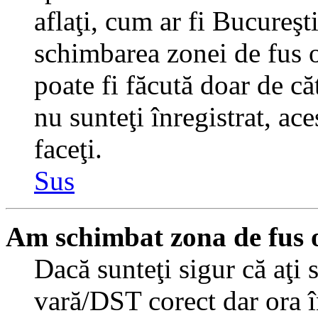
aflaţi, cum ar fi Bucureşti
schimbarea zonei de fus or
poate fi făcută doar de căt
nu sunteţi înregistrat, a
faceţi.
Sus
Am schimbat zona de fus or
Dacă sunteţi sigur că aţi 
vară/DST corect dar ora î