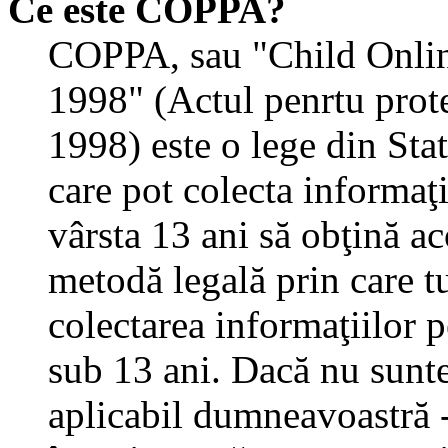
Ce este COPPA?
COPPA, sau "Child Onlin
1998" (Actul penrtu prote
1998) este o lege din State
care pot colecta informaţ
vârsta 13 ani să obţină aco
metodă legală prin care tu
colectarea informaţiilor 
sub 13 ani. Dacă nu sunteţ
aplicabil dumneavoastră - 