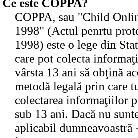
Ce este COPPA?
COPPA, sau "Child Onlin
1998" (Actul penrtu prote
1998) este o lege din State
care pot colecta informaţ
vârsta 13 ani să obţină aco
metodă legală prin care tu
colectarea informaţiilor 
sub 13 ani. Dacă nu sunteţ
aplicabil dumneavoastră - 