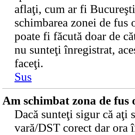
aflaţi, cum ar fi Bucureşti
schimbarea zonei de fus or
poate fi făcută doar de căt
nu sunteţi înregistrat, a
faceţi.
Sus
Am schimbat zona de fus or
Dacă sunteţi sigur că aţi 
vară/DST corect dar ora î