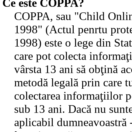
Ce este COPPA?
COPPA, sau "Child Onlin
1998" (Actul penrtu prote
1998) este o lege din State
care pot colecta informaţ
vârsta 13 ani să obţină aco
metodă legală prin care tu
colectarea informaţiilor 
sub 13 ani. Dacă nu sunteţ
aplicabil dumneavoastră - 