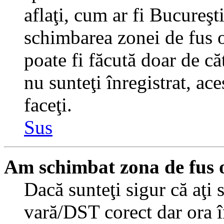
aflaţi, cum ar fi Bucureşti
schimbarea zonei de fus or
poate fi făcută doar de căt
nu sunteţi înregistrat, a
faceţi.
Sus
Am schimbat zona de fus or
Dacă sunteţi sigur că aţi 
vară/DST corect dar ora î