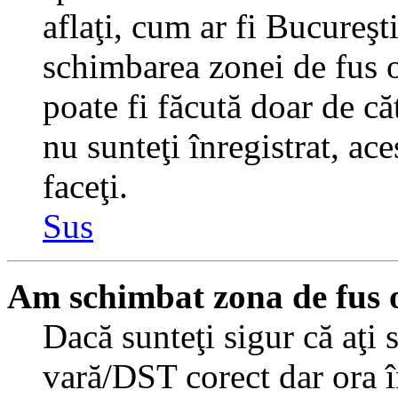
aflaţi, cum ar fi Bucureşti
schimbarea zonei de fus or
poate fi făcută doar de căt
nu sunteţi înregistrat, a
faceţi.
Sus
Am schimbat zona de fus or
Dacă sunteţi sigur că aţi 
vară/DST corect dar ora î