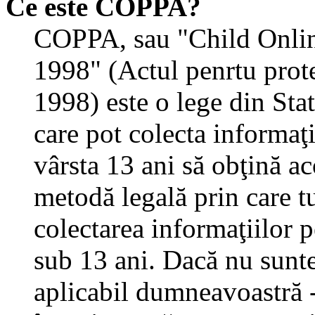
Ce este COPPA?
COPPA, sau "Child Onlin
1998" (Actul penrtu prote
1998) este o lege din State
care pot colecta informaţ
vârsta 13 ani să obţină aco
metodă legală prin care tu
colectarea informaţiilor 
sub 13 ani. Dacă nu sunteţ
aplicabil dumneavoastră - 