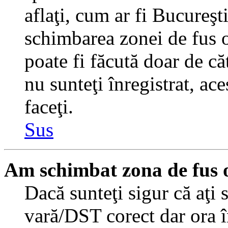
aflaţi, cum ar fi Bucureşti
schimbarea zonei de fus or
poate fi făcută doar de căt
nu sunteţi înregistrat, a
faceţi.
Sus
Am schimbat zona de fus or
Dacă sunteţi sigur că aţi 
vară/DST corect dar ora î