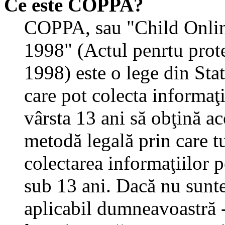
Ce este COPPA?
COPPA, sau "Child Onlin
1998" (Actul penrtu prote
1998) este o lege din State
care pot colecta informaţ
vârsta 13 ani să obţină aco
metodă legală prin care tu
colectarea informaţiilor 
sub 13 ani. Dacă nu sunteţ
aplicabil dumneavoastră - 