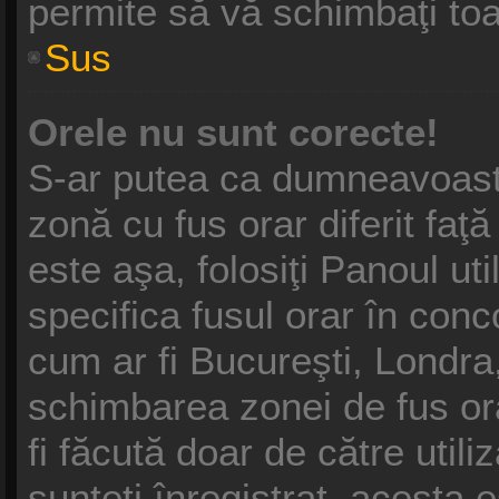
permite să vă schimbaţi toat
Sus
Orele nu sunt corecte!
S-ar putea ca dumneavoastră
zonă cu fus orar diferit faţ
este aşa, folosiţi Panoul ut
specifica fusul orar în conc
cum ar fi Bucureşti, Londra,
schimbarea zonei de fus ora
fi făcută doar de către utili
sunteţi înregistrat, acesta