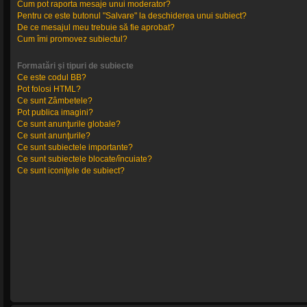
Cum pot raporta mesaje unui moderator?
Pentru ce este butonul "Salvare" la deschiderea unui subiect?
De ce mesajul meu trebuie să fie aprobat?
Cum îmi promovez subiectul?
Formatări şi tipuri de subiecte
Ce este codul BB?
Pot folosi HTML?
Ce sunt Zâmbetele?
Pot publica imagini?
Ce sunt anunţurile globale?
Ce sunt anunţurile?
Ce sunt subiectele importante?
Ce sunt subiectele blocate/încuiate?
Ce sunt iconiţele de subiect?