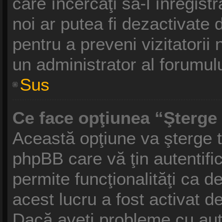
care încercaţi să-l înregist
noi ar putea fi dezactivate d
pentru a preveni vizitatorii 
un administrator al forumulu
Sus
Ce face opţiunea “Şterge 
Această opţiune va şterge t
phpBB care vă ţin autentif
permite funcţionalităţi ca 
acest lucru a fost activat d
Dacă aveţi probleme cu aut