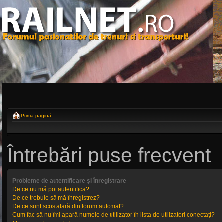
Prima pagină
Întrebări puse frecvent
Probleme de autentificare şi înregistrare
De ce nu mă pot autentifica?
De ce trebuie să mă înregistrez?
De ce sunt scos afară din forum automat?
Cum fac să nu îmi apară numele de utilizator în lista de utilizatori conectaţi?