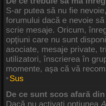
De ce trebuie să mă înreg
S-ar putea să nu fie nevoie
forumului dacă e nevoie să 
scrie mesaje. Oricum, înreg
opţiuni care nu sunt disponib
asociate, mesaje private, tr
utilizatori, înscrierea în g
momente, aşa că vă recoma
Sus
De ce sunt scos afară di
Dacă nu activaţi opţiunea
A