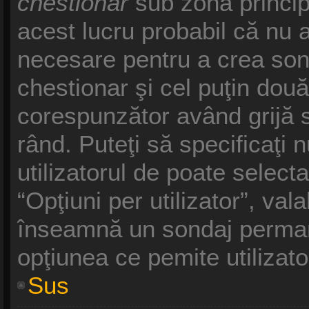
chestionar
sub zona princip
acest lucru probabil că nu a
necesare pentru a crea sond
chestionar şi cel puţin două
corespunzător având grijă s
rând. Puteţi să specificaţi 
utilizatorul de poate selecta
“Opţiuni per utilizator”, vala
înseamnă un sondaj permane
opţiunea ce pemite utilizato
Sus