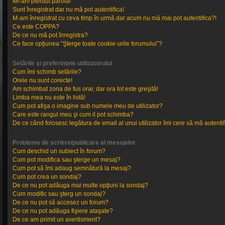
Mi-am pierdut parola!
Sunt înregistrat dar nu mă pot autentifica!
M-am înregistrat cu ceva timp în urmă dar acum nu mă mai pot autentifica?!
Ce este COPPA?
De ce nu mă pot înregistra?
Ce face opţiunea “Şterge toate cookie-urile forumului”?
Setările şi preferinţele utilizatorului
Cum îmi schimb setările?
Orele nu sunt corecte!
Am schimbat zona de fus orar, dar ora tot este greşită!
Limba mea nu este în listă!
Cum pot afişa o imagine sub numele meu de utilizator?
Care este rangul meu şi cum il pot schimba?
De ce când folosesc legătura de email al unui utilizator îmi cere să mă autentif
Probleme de scriere/publicare al mesajelor
Cum deschid un subiect în forum?
Cum pot modifica sau şterge un mesaj?
Cum pot să îmi adaug semnătură la mesaj?
Cum pot crea un sondaj?
De ce nu pot adăuga mai multe opţiuni la sondaj?
Cum modific sau şterg un sondaj?
De ce nu pot să accesez un forum?
De ce nu pot adăuga fişiere ataşate?
De ce am primit un avertisment?