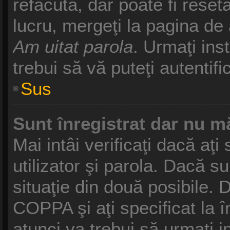
refăcută, dar poate fi reset
lucru, mergeţi la pagina de a
Am uitat parola
. Urmaţi inst
trebui să vă puteţi autentifi
Sus
Sunt înregistrat dar nu mă
Mai intâi verificaţi dacă aţ
utilizator şi parola. Dacă s
situaţie din două posibile. 
COPPA şi aţi specificat la î
atunci va trebui să urmaţi i