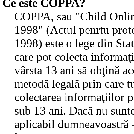
Ce este COPPA?
COPPA, sau "Child Onlin
1998" (Actul penrtu prote
1998) este o lege din State
care pot colecta informaţ
vârsta 13 ani să obţină aco
metodă legală prin care tu
colectarea informaţiilor 
sub 13 ani. Dacă nu sunteţ
aplicabil dumneavoastră - 