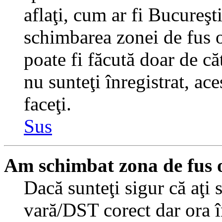
aflaţi, cum ar fi Bucureşti
schimbarea zonei de fus or
poate fi făcută doar de căt
nu sunteţi înregistrat, a
faceţi.
Sus
Am schimbat zona de fus or
Dacă sunteţi sigur că aţi 
vară/DST corect dar ora î