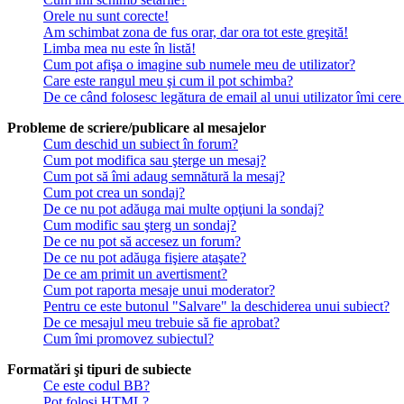
Orele nu sunt corecte!
Am schimbat zona de fus orar, dar ora tot este greşită!
Limba mea nu este în listă!
Cum pot afişa o imagine sub numele meu de utilizator?
Care este rangul meu şi cum il pot schimba?
De ce când folosesc legătura de email al unui utilizator îmi cere
Probleme de scriere/publicare al mesajelor
Cum deschid un subiect în forum?
Cum pot modifica sau şterge un mesaj?
Cum pot să îmi adaug semnătură la mesaj?
Cum pot crea un sondaj?
De ce nu pot adăuga mai multe opţiuni la sondaj?
Cum modific sau şterg un sondaj?
De ce nu pot să accesez un forum?
De ce nu pot adăuga fişiere ataşate?
De ce am primit un avertisment?
Cum pot raporta mesaje unui moderator?
Pentru ce este butonul "Salvare" la deschiderea unui subiect?
De ce mesajul meu trebuie să fie aprobat?
Cum îmi promovez subiectul?
Formatări şi tipuri de subiecte
Ce este codul BB?
Pot folosi HTML?