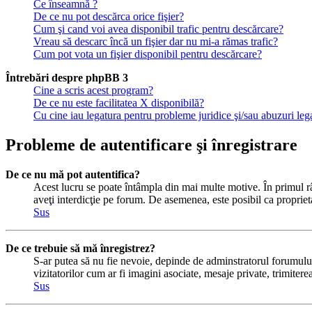
Ce înseamnă ?
De ce nu pot descărca orice fişier?
Cum şi cand voi avea disponibil trafic pentru descărcare?
Vreau să descarc încă un fişier dar nu mi-a rămas trafic?
Cum pot vota un fişier disponibil pentru descărcare?
Întrebări despre phpBB 3
Cine a scris acest program?
De ce nu este facilitatea X disponibilă?
Cu cine iau legatura pentru probleme juridice şi/sau abuzuri le
Probleme de autentificare şi înregistrare
De ce nu mă pot autentifica?
Acest lucru se poate întâmpla din mai multe motive. În primul rând
aveţi interdicţie pe forum. De asemenea, este posibil ca proprieta
Sus
De ce trebuie să mă înregistrez?
S-ar putea să nu fie nevoie, depinde de adminstratorul forumului 
vizitatorilor cum ar fi imagini asociate, mesaje private, trimiter
Sus