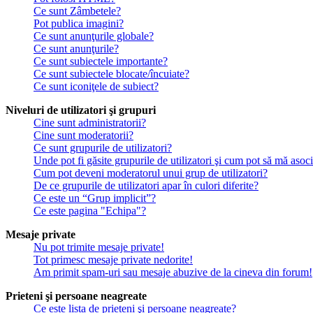
Ce sunt Zâmbetele?
Pot publica imagini?
Ce sunt anunţurile globale?
Ce sunt anunţurile?
Ce sunt subiectele importante?
Ce sunt subiectele blocate/încuiate?
Ce sunt iconiţele de subiect?
Niveluri de utilizatori şi grupuri
Cine sunt administratorii?
Cine sunt moderatorii?
Ce sunt grupurile de utilizatori?
Unde pot fi găsite grupurile de utilizatori şi cum pot să mă asoc
Cum pot deveni moderatorul unui grup de utilizatori?
De ce grupurile de utilizatori apar în culori diferite?
Ce este un “Grup implicit”?
Ce este pagina "Echipa"?
Mesaje private
Nu pot trimite mesaje private!
Tot primesc mesaje private nedorite!
Am primit spam-uri sau mesaje abuzive de la cineva din forum!
Prieteni şi persoane neagreate
Ce este lista de prieteni şi persoane neagreate?