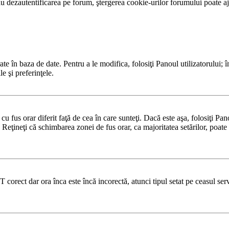
 dezautentificarea pe forum, ştergerea cookie-urilor forumului poate ajut
te în baza de date. Pentru a le modifica, folosiţi Panoul utilizatorului; î
e şi preferinţele.
u fus orar diferit faţă de cea în care sunteţi. Dacă este aşa, folosiţi Pa
 Reţineţi că schimbarea zonei de fus orar, ca majoritatea setărilor, poate f
T corect dar ora înca este încă incorectă, atunci tipul setat pe ceasul se