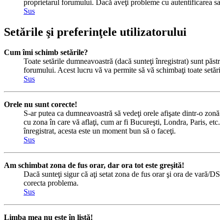
proprietarul forumului. Dacă aveţi probleme cu autentificarea sau
Sus
Setările şi preferinţele utilizatorului
Cum îmi schimb setările?
Toate setările dumneavoastră (dacă sunteţi înregistrat) sunt păstra
forumului. Acest lucru vă va permite să vă schimbaţi toate setăril
Sus
Orele nu sunt corecte!
S-ar putea ca dumneavoastră să vedeţi orele afişate dintr-o zonă c
cu zona în care vă aflaţi, cum ar fi Bucureşti, Londra, Paris, etc.
înregistrat, acesta este un moment bun să o faceţi.
Sus
Am schimbat zona de fus orar, dar ora tot este greşită!
Dacă sunteţi sigur că aţi setat zona de fus orar şi ora de vară/DS
corecta problema.
Sus
Limba mea nu este în listă!