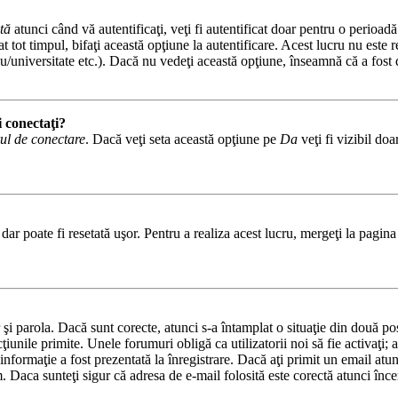
tă
atunci când vă autentificaţi, veţi fi autentificat doar pentru o perioad
tot timpul, bifaţi această opţiune la autentificare. Acest lucru nu este
iceu/universitate etc.). Dacă nu vedeţi această opţiune, înseamnă că a fos
i conectaţi?
ul de conectare
. Dacă veţi seta această opţiune pe
Da
veţi fi vizibil do
ar poate fi resetată uşor. Pentru a realiza acest lucru, mergeţi la pagina 
or şi parola. Dacă sunt corecte, atunci s-a întamplat o situaţie din două p
cţiunile primite. Unele forumuri obligă ca utilizatorii noi să fie activaţi;
informaţie a fost prezentată la înregistrare. Dacă aţi primit un email atun
. Daca sunteţi sigur că adresa de e-mail folosită este corectă atunci încer