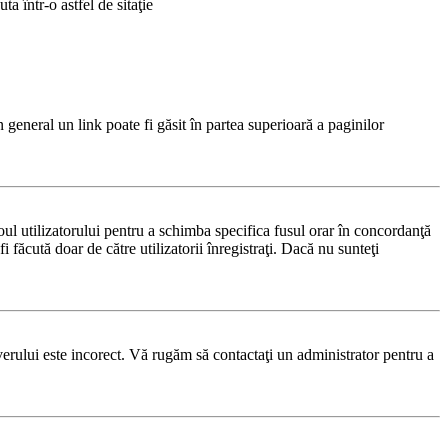
a într-o astfel de sitaţie
n general un link poate fi găsit în partea superioară a paginilor
noul utilizatorului pentru a schimba specifica fusul orar în concordanţă
i făcută doar de către utilizatorii înregistraţi. Dacă nu sunteţi
rverului este incorect. Vă rugăm să contactaţi un administrator pentru a