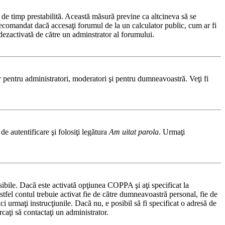
ă de timp prestabilită. Această măsură previne ca altcineva să se
 recomandat dacă accesaţi forumul de la un calculator public, cum ar fi
t dezactivată de către un adminstrator al forumului.
ar pentru administratori, moderatori şi pentru dumneavoastră. Veţi fi
de autentificare şi folosiţi legătura
Am uitat parola
. Urmaţi
osibile. Dacă este activată opţiunea COPPA şi aţi specificat la
 astfel contul trebuie activat fie de către dumneavoastră personal, fie de
ci urmaţi instrucţiunile. Dacă nu, e posibil să fi specificat o adresă de
caţi să contactaţi un administrator.