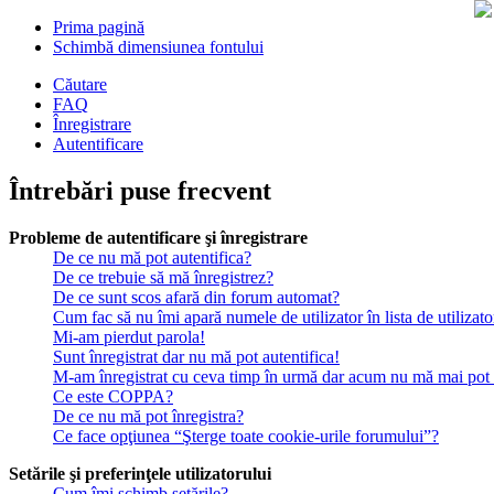
Prima pagină
Schimbă dimensiunea fontului
Căutare
FAQ
Înregistrare
Autentificare
Întrebări puse frecvent
Probleme de autentificare şi înregistrare
De ce nu mă pot autentifica?
De ce trebuie să mă înregistrez?
De ce sunt scos afară din forum automat?
Cum fac să nu îmi apară numele de utilizator în lista de utilizato
Mi-am pierdut parola!
Sunt înregistrat dar nu mă pot autentifica!
M-am înregistrat cu ceva timp în urmă dar acum nu mă mai pot a
Ce este COPPA?
De ce nu mă pot înregistra?
Ce face opţiunea “Şterge toate cookie-urile forumului”?
Setările şi preferinţele utilizatorului
Cum îmi schimb setările?