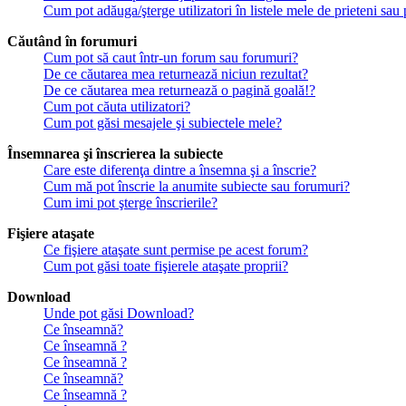
Cum pot adăuga/şterge utilizatori în listele mele de prieteni sa
Căutând în forumuri
Cum pot să caut într-un forum sau forumuri?
De ce căutarea mea returnează niciun rezultat?
De ce căutarea mea returnează o pagină goală!?
Cum pot căuta utilizatori?
Cum pot găsi mesajele şi subiectele mele?
Însemnarea şi înscrierea la subiecte
Care este diferenţa dintre a însemna şi a înscrie?
Cum mă pot înscrie la anumite subiecte sau forumuri?
Cum imi pot şterge înscrierile?
Fişiere ataşate
Ce fişiere ataşate sunt permise pe acest forum?
Cum pot găsi toate fişierele ataşate proprii?
Download
Unde pot găsi Download?
Ce înseamnă?
Ce înseamnă ?
Ce înseamnă ?
Ce înseamnă?
Ce înseamnă ?