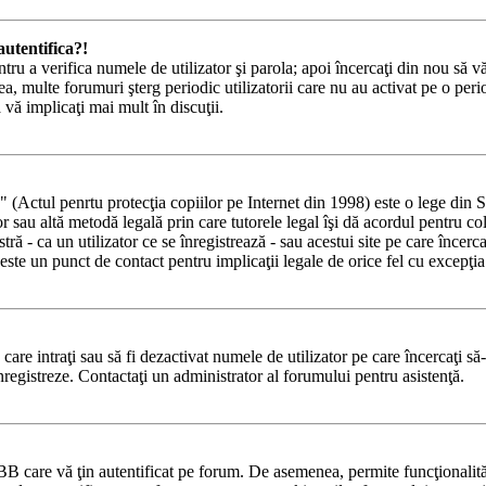
utentifica?!
ntru a verifica numele de utilizator şi parola; apoi încercaţi din nou să vă
a, multe forumuri şterg periodic utilizatorii care nu au activat pe o pe
ă vă implicaţi mai mult în discuţii.
tul penrtu protecţia copiilor pe Internet din 1998) este o lege din State
lor sau altă metodă legală prin care tutorele legal îşi dă acordul pentru c
 - ca un utilizator ce se înregistrează - sau acestui site pe care încercaţi
ste un punct de contact pentru implicaţii legale de orice fel cu excepţia 
e care intraţi sau să fi dezactivat numele de utilizator pe care încercaţi să
 înregistreze. Contactaţi un administrator al forumului pentru asistenţă.
BB care vă ţin autentificat pe forum. De asemenea, permite funcţionalităţ