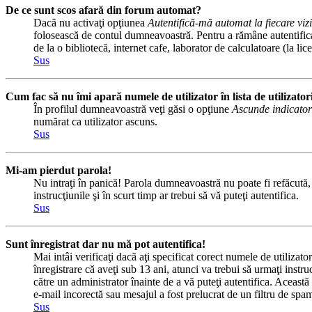
De ce sunt scos afară din forum automat?
Dacă nu activaţi opţiunea
Autentifică-mă automat la fiecare vizi
folosească de contul dumneavoastră. Pentru a rămâne autentificat 
de la o bibliotecă, internet cafe, laborator de calculatoare (la l
Sus
Cum fac să nu îmi apară numele de utilizator în lista de utilizator
În profilul dumneavoastră veţi găsi o opţiune
Ascunde indicator
numărat ca utilizator ascuns.
Sus
Mi-am pierdut parola!
Nu intraţi în panică! Parola dumneavoastră nu poate fi refăcută, d
instrucţiunile şi în scurt timp ar trebui să vă puteţi autentifica.
Sus
Sunt înregistrat dar nu mă pot autentifica!
Mai intâi verificaţi dacă aţi specificat corect numele de utilizat
înregistrare că aveţi sub 13 ani, atunci va trebui să urmaţi instru
către un administrator înainte de a vă puteţi autentifica. Această 
e-mail incorectă sau mesajul a fost prelucrat de un filtru de spam
Sus