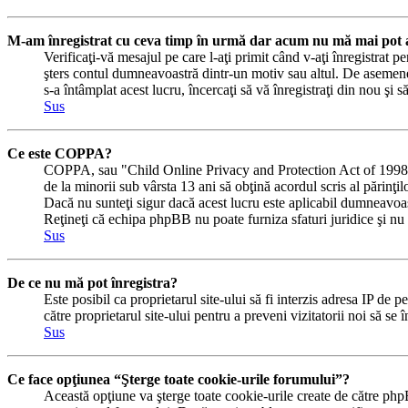
M-am înregistrat cu ceva timp în urmă dar acum nu mă mai pot a
Verificaţi-vă mesajul pe care l-aţi primit când v-aţi înregistrat pe
şters contul dumneavoastră dintr-un motiv sau altul. De asemene
s-a întâmplat acest lucru, încercaţi să vă înregistraţi din nou şi s
Sus
Ce este COPPA?
COPPA, sau "Child Online Privacy and Protection Act of 1998" (Ac
de la minorii sub vârsta 13 ani să obţină acordul scris al părinţi
Dacă nu sunteţi sigur dacă acest lucru este aplicabil dumneavoastră
Reţineţi că echipa phpBB nu poate furniza sfaturi juridice şi nu e
Sus
De ce nu mă pot înregistra?
Este posibil ca proprietarul site-ului să fi interzis adresa IP de p
către proprietarul site-ului pentru a preveni vizitatorii noi să se
Sus
Ce face opţiunea “Şterge toate cookie-urile forumului”?
Această opţiune va şterge toate cookie-urile create de către php