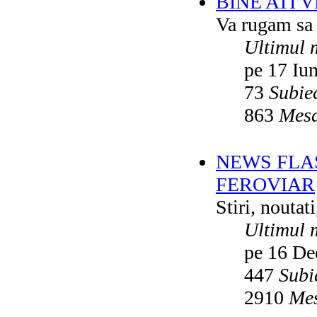
BINE ATI 
Va rugam sa v
Ultimul 
pe 17 Iu
73
Subie
863
Mesa
NEWS FLA
FEROVIAR
Stiri, noutat
Ultimul 
pe 16 De
447
Subi
2910
Mes