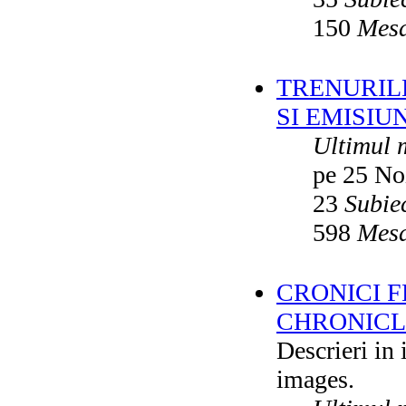
150
Mesa
TRENURILE
SI EMISIUN
Ultimul 
pe 25 No
23
Subie
598
Mesa
CRONICI F
CHRONICLE
Descrieri in
images.