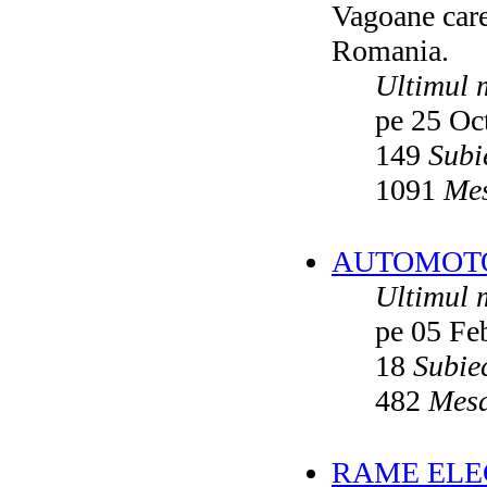
Vagoane care 
Vatmanu076
ultimul raspuns:
Ikarus_260
Romania.
Autobuze din Oradea
de
Vladyz
ultimul raspuns:
Ikarus_260
Ultimul 
Troleibuzele (autobuzele) Saurer
de
pe 25 Oc
Ikarus_260
ultimul raspuns:
Ikarus_260
149
Subi
Troleibuzul Rocar Autodromo 7460
de
Vatmanu076
1091
Mes
ultimul raspuns:
Ikarus_260
Interventii RATB
de
Ikarus_260
ultimul raspuns:
Ikarus_260
AUTOMOTOA
Autobuze Roman 112UD
de
Ikarus_260
Ultimul 
ultimul raspuns:
Ikarus_260
pe 05 Fe
Autobuze Mercedes-Benz Citaro C2
Hybrid ale STB
de
Andrei98
ultimul raspuns:
Ikarus_260
18
Subie
Tramvai tip V3A-93M modernizat cu
482
Mesa
echipamente INDAELTRAC
de
Vatmanu076
ultimul raspuns:
Ikarus_260
Tramvaiele V3A-93M EPC
de
Matei
RAME ELEC
ultimul raspuns:
Ikarus_260