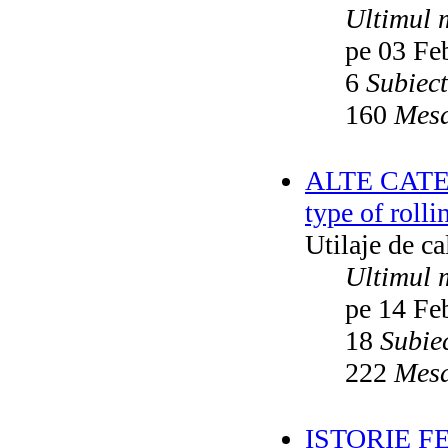
Ultimul 
pe 03 Fe
6
Subiec
160
Mesa
ALTE CATEGO
type of rolli
Utilaje de c
Ultimul 
pe 14 Fe
18
Subie
222
Mesa
ISTORIE F