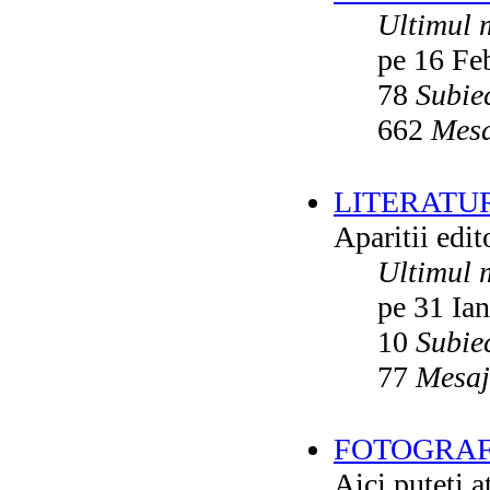
Ultimul 
pe 16 Fe
78
Subie
662
Mesa
LITERATU
Aparitii edito
Ultimul 
pe 31 Ia
10
Subie
77
Mesaj
FOTOGRAFI
Aici puteti a