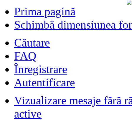
Prima pagină
Schimbă dimensiunea fon
Căutare
FAQ
Înregistrare
Autentificare
Vizualizare mesaje fără r
Filmari si fotografii DPS
de
DPS
ultimul raspuns:
DPS
active
Masini de inchiriatin Baucuresti
aeroport
de
paraschivrazvan25
ultimul raspuns:
paraschivrazvan25
Vagoane de dormit seria 70-91. AVA