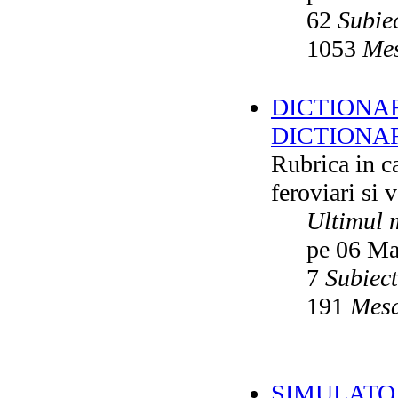
62
Subie
1053
Mes
DICTIONAR
DICTIONA
Rubrica in ca
feroviari si 
Ultimul 
pe 06 Ma
7
Subiec
191
Mesa
SIMULATO