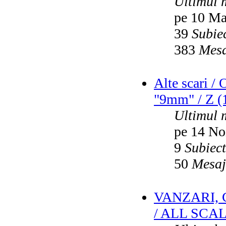
Ultimul 
pe 10 Ma
39
Subie
383
Mesa
Alte scari /
"9mm" / Z (1
Ultimul 
pe 14 No
9
Subiec
50
Mesaj
VANZARI,
/ ALL SCA