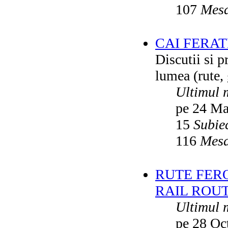
107
Mesa
CAI FERA
Discutii si p
lumea (rute, g
Ultimul 
pe 24 Ma
15
Subie
116
Mesa
RUTE FER
RAIL ROU
Ultimul 
pe 28 Oc