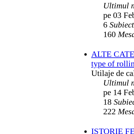
Ultimul 
pe 03 Fe
6
Subiec
160
Mesa
ALTE CATEGO
type of rolli
Utilaje de c
Ultimul 
pe 14 Fe
18
Subie
222
Mesa
ISTORIE F