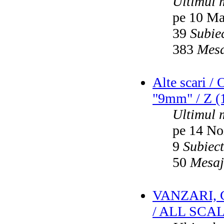
Ultimul 
pe 10 Ma
39
Subie
383
Mesa
Alte scari /
"9mm" / Z (1
Ultimul 
pe 14 No
9
Subiec
50
Mesaj
VANZARI,
/ ALL SCA