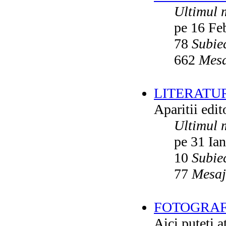
Ultimul 
pe 16 Fe
78
Subie
662
Mesa
LITERATU
Aparitii edito
Ultimul 
pe 31 Ia
10
Subie
77
Mesaj
FOTOGRAFI
Aici puteti a