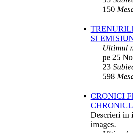
150
Mesa
TRENURILE
SI EMISIUN
Ultimul 
pe 25 No
23
Subie
598
Mesa
CRONICI F
CHRONICLE
Descrieri in
images.