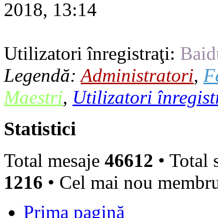
2018, 13:14
Utilizatori înregistraţi:
Baid
Legendă:
Administratori
,
F
Maestri
,
Utilizatori înregist
Statistici
Total mesaje
46612
• Total 
1216
• Cel mai nou membr
Prima pagină