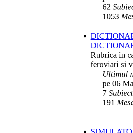
62
Subie
1053
Mes
DICTIONAR
DICTIONA
Rubrica in ca
feroviari si 
Ultimul 
pe 06 Ma
7
Subiec
191
Mesa
SIMULATO