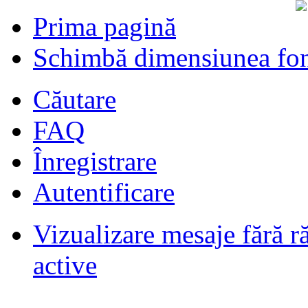
Prima pagină
Schimbă dimensiunea fon
Căutare
FAQ
Înregistrare
Autentificare
Vizualizare mesaje fără r
Filmari si fotografii DPS
de
DPS
ultimul raspuns:
DPS
active
Masini de inchiriatin Baucuresti
aeroport
de
paraschivrazvan25
ultimul raspuns:
paraschivrazvan25
Vagoane de dormit seria 70-91. AVA