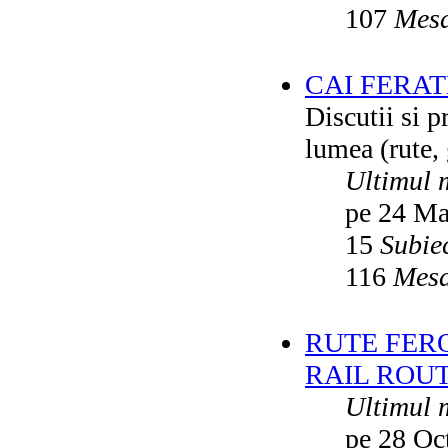
107
Mesa
CAI FERA
Discutii si p
lumea (rute, g
Ultimul 
pe 24 Ma
15
Subie
116
Mesa
RUTE FER
RAIL ROU
Ultimul 
pe 28 Oc