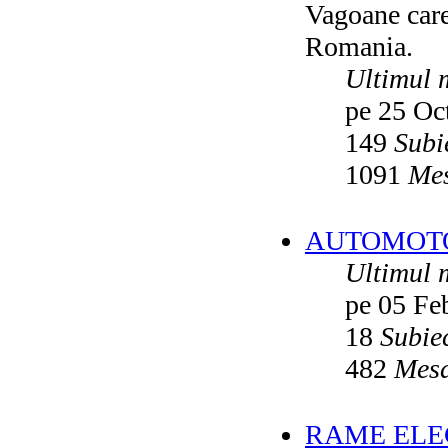
Vagoane care 
Vatmanu076
ultimul raspuns:
Ikarus_260
Romania.
Autobuze din Oradea
de
Vladyz
ultimul raspuns:
Ikarus_260
Ultimul 
Troleibuzele (autobuzele) Saurer
de
pe 25 Oc
Ikarus_260
ultimul raspuns:
Ikarus_260
149
Subi
Troleibuzul Rocar Autodromo 7460
de
Vatmanu076
1091
Mes
ultimul raspuns:
Ikarus_260
Interventii RATB
de
Ikarus_260
ultimul raspuns:
Ikarus_260
AUTOMOTOA
Autobuze Roman 112UD
de
Ikarus_260
Ultimul 
ultimul raspuns:
Ikarus_260
pe 05 Fe
Autobuze Mercedes-Benz Citaro C2
Hybrid ale STB
de
Andrei98
ultimul raspuns:
Ikarus_260
18
Subie
Tramvai tip V3A-93M modernizat cu
482
Mesa
echipamente INDAELTRAC
de
Vatmanu076
ultimul raspuns:
Ikarus_260
Tramvaiele V3A-93M EPC
de
Matei
RAME ELEC
ultimul raspuns:
Ikarus_260