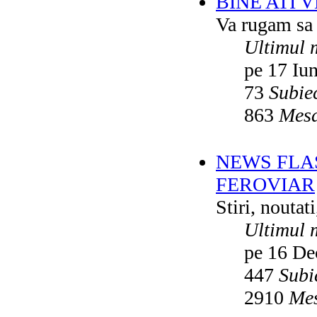
BINE ATI 
Va rugam sa v
Ultimul 
pe 17 Iu
73
Subie
863
Mesa
NEWS FLA
FEROVIAR
Stiri, noutat
Ultimul 
pe 16 De
447
Subi
2910
Mes