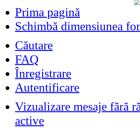
Prima pagină
Schimbă dimensiunea fon
Căutare
FAQ
Înregistrare
Autentificare
Vizualizare mesaje fără r
Filmari si fotografii DPS
de
DPS
ultimul raspuns:
DPS
active
Masini de inchiriatin Baucuresti
aeroport
de
paraschivrazvan25
ultimul raspuns:
paraschivrazvan25
Vagoane de dormit seria 70-91. AVA