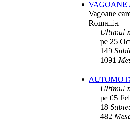
VAGOANE 
Vatmanu076
ultimul raspuns:
Ikarus_260
Vagoane care 
Autobuze din Oradea
de
Vladyz
ultimul raspuns:
Ikarus_260
Romania.
Troleibuzele (autobuzele) Saurer
de
Ultimul 
Ikarus_260
ultimul raspuns:
Ikarus_260
pe 25 Oc
Troleibuzul Rocar Autodromo 7460
de
Vatmanu076
149
Subi
ultimul raspuns:
Ikarus_260
1091
Mes
Interventii RATB
de
Ikarus_260
ultimul raspuns:
Ikarus_260
Autobuze Roman 112UD
de
Ikarus_260
AUTOMOTOA
ultimul raspuns:
Ikarus_260
Ultimul 
Autobuze Mercedes-Benz Citaro C2
Hybrid ale STB
de
Andrei98
ultimul raspuns:
Ikarus_260
pe 05 Fe
Tramvai tip V3A-93M modernizat cu
18
Subie
echipamente INDAELTRAC
de
Vatmanu076
482
Mesa
ultimul raspuns:
Ikarus_260
Tramvaiele V3A-93M EPC
de
Matei
ultimul raspuns:
Ikarus_260