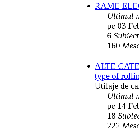
RAME ELEC
Ultimul 
pe 03 Fe
6
Subiec
160
Mesa
ALTE CATEGO
type of rolli
Utilaje de c
Ultimul 
pe 14 Fe
18
Subie
222
Mesa