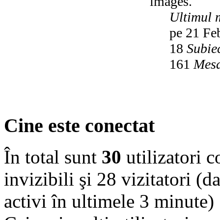
images.
Ultimul 
pe 21 Fe
18
Subie
161
Mesa
Cine este conectat
În total sunt
30
utilizatori co
invizibili şi 28 vizitatori (d
activi în ultimele 3 minute)