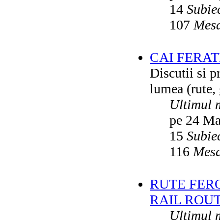
14
Subie
107
Mesa
CAI FERA
Discutii si p
lumea (rute, g
Ultimul 
pe 24 Ma
15
Subie
116
Mesa
RUTE FER
RAIL ROU
Ultimul 