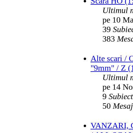
Scara HO (1
Ultimul 
pe 10 Ma
39
Subie
383
Mesa
Alte scari /
"9mm" / Z (1
Ultimul 
pe 14 No
9
Subiec
50
Mesaj
VANZARI,