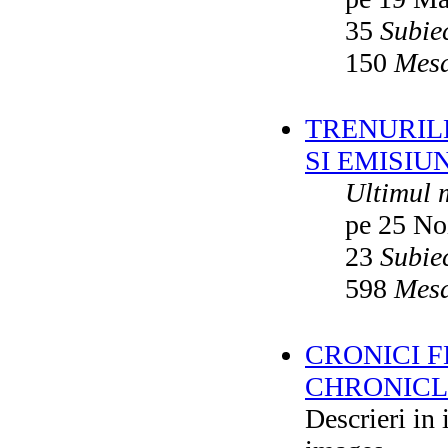
35
Subie
150
Mesa
TRENURILE
SI EMISIUN
Ultimul 
pe 25 No
23
Subie
598
Mesa
CRONICI F
CHRONICLE
Descrieri in