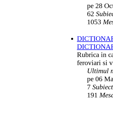
pe 28 Oc
62
Subie
1053
Mes
DICTIONAR
DICTIONA
Rubrica in ca
feroviari si 
Ultimul 
pe 06 Ma
7
Subiec
191
Mesa