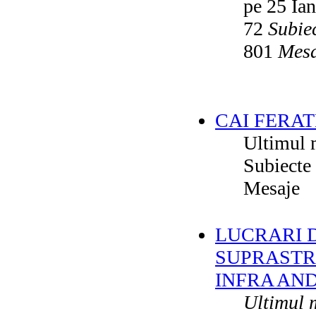
pe 25 Ia
72
Subie
801
Mesa
CAI FERAT
Ultimul 
Subiecte
Mesaje
LUCRARI DE
SUPRASTR
INFRA AN
Ultimul 