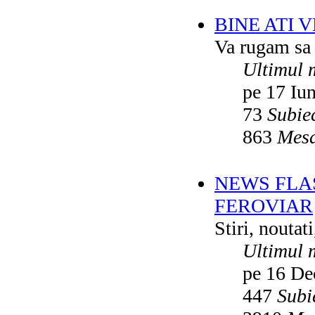
BINE ATI 
Va rugam sa v
Ultimul 
pe 17 Iu
73
Subie
863
Mesa
NEWS FLA
FEROVIAR
Stiri, noutat
Ultimul 
pe 16 De
447
Subi