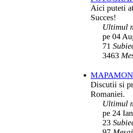
Aici puteti a
Succes!
Ultimul 
pe 04 Au
71
Subie
3463
Mes
MAPAMON
Discutii si p
Romaniei.
Ultimul 
pe 24 Ia
23
Subie
97
Mesaj