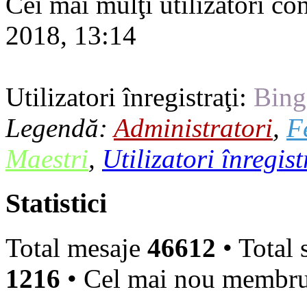
Cei mai mulţi utilizatori co
2018, 13:14
Utilizatori înregistraţi:
Bing
Legendă:
Administratori
,
F
Maestri
,
Utilizatori înregist
Statistici
Total mesaje
46612
• Total 
1216
• Cel mai nou membr