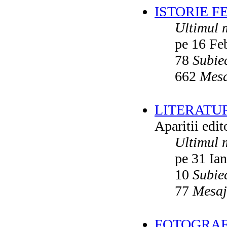
ISTORIE F
Ultimul 
pe 16 Fe
78
Subie
662
Mesa
LITERATU
Aparitii edito
Ultimul 
pe 31 Ia
10
Subie
77
Mesaj
FOTOGRAFI