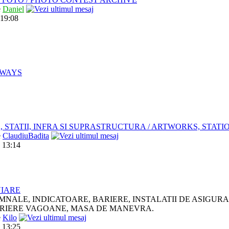
e
Daniel
 19:08
LWAYS
, STATII, INFRA SI SUPRASTRUCTURA / ARTWORKS, STAT
e
ClaudiuBadita
 13:14
VIARE
MNALE, INDICATOARE, BARIERE, INSTALATII DE ASIGUR
RIERE VAGOANE, MASA DE MANEVRA.
e
Kilo
 13:25