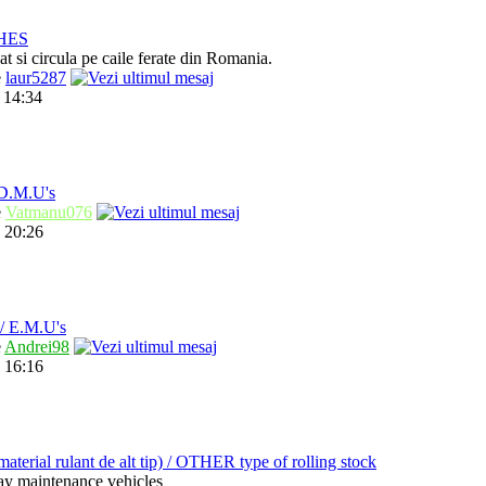
HES
t si circula pe caile ferate din Romania.
e
laur5287
 14:34
.M.U's
e
Vatmanu076
 20:26
 E.M.U's
e
Andrei98
 16:16
ial rulant de alt tip) / OTHER type of rolling stock
way maintenance vehicles