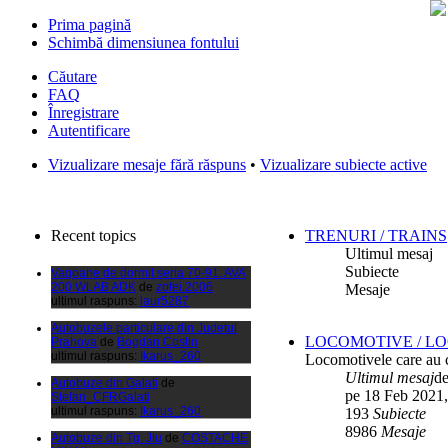
Prima pagină
Schimbă dimensiunea fontului
Căutare
FAQ
Înregistrare
Autentificare
Filmari si fotografii DPS
de
DPS
Vizualizare mesaje fără răspuns
•
Vizualizare subiecte active
ultimul raspuns:
DPS
Masini de inchiriatin Baucuresti
aeroport
de
paraschivrazvan25
ultimul raspuns:
paraschivrazvan25
Recent topics
TRENURI / TRAINS
Ultimul mesaj
Vagoane de dormit seria 70-91. AVA
200 WLAB ADK
de
zofei.2006
Subiecte
ultimul raspuns:
laur5287
Mesaje
Autobuzele particulare din Judetul
Prahova
de
Bogdan Costin
ultimul raspuns:
Ikarus_260
LOCOMOTIVE / L
Locomotivele care au c
Autobuze din Galati
de
Ultimul mesaj
d
Stefan_CFRGalati
ultimul raspuns:
Ikarus_260
pe 18 Feb 2021,
193
Subiecte
Autobuze din Tg. Jiu
de
COSTACHE
8986
Mesaje
MIHAIL