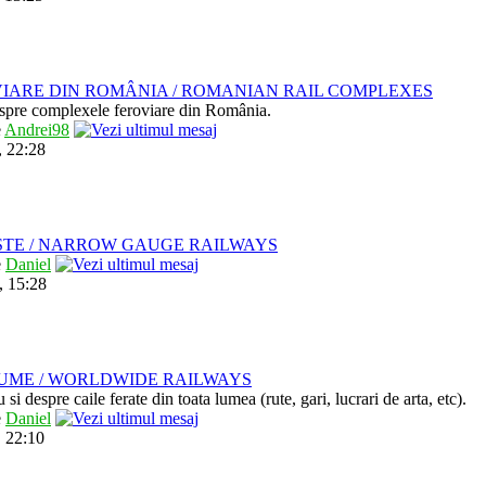
IARE DIN ROMÂNIA / ROMANIAN RAIL COMPLEXES
despre complexele feroviare din România.
e
Andrei98
, 22:28
STE / NARROW GAUGE RAILWAYS
e
Daniel
, 15:28
LUME / WORLDWIDE RAILWAYS
u si despre caile ferate din toata lumea (rute, gari, lucrari de arta, etc).
e
Daniel
 22:10