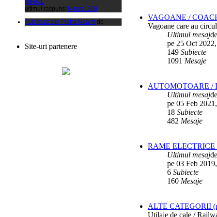
ultimul raspuns:
Ikarus_260
Autobuze din Piatra Neamt
de
VAGOANE / COAC
xCalinx
Vagoane care au circula
ultimul raspuns:
Ikarus_260
Ultimul mesaj
d
Liaz
de
Vladyz
pe 25 Oct 2022,
Site-uri partenere
ultimul raspuns:
Ikarus_260
149
Subiecte
Autobuze din Fetesti
de
1091
Mesaje
ANDU2100CP
ultimul raspuns:
Ikarus_260
AUTOMOTOARE / D
Parc SC RATBV SA
de
Ikarus_260
ultimul raspuns:
Ikarus_260
Ultimul mesaj
d
pe 05 Feb 2021,
Rocar de Simon
de
Vladyz
18
Subiecte
ultimul raspuns:
Ikarus_260
482
Mesaje
Autobuze din Ploiesti (RATP)
de
Vatmanu076
ultimul raspuns:
Ikarus_260
RAME ELECTRICE /
Autobuze din Oradea
de
Vladyz
Ultimul mesaj
d
ultimul raspuns:
Ikarus_260
pe 03 Feb 2019,
6
Subiecte
Troleibuzele (autobuzele) Saurer
de
Ikarus_260
160
Mesaje
ultimul raspuns:
Ikarus_260
Troleibuzul Rocar Autodromo 7460
ALTE CATEGORII (mater
de
Vatmanu076
ultimul raspuns:
Ikarus_260
Utilaje de cale / Rail