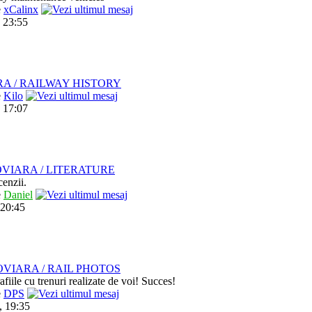
e
xCalinx
 23:55
RA / RAILWAY HISTORY
e
Kilo
 17:07
VIARA / LITERATURE
cenzii.
e
Daniel
 20:45
VIARA / RAIL PHOTOS
afiile cu trenuri realizate de voi! Succes!
e
DPS
, 19:35