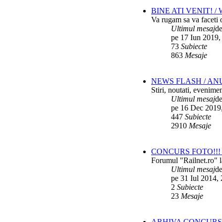
BINE ATI VENIT! 
Va rugam sa va faceti o
Ultimul mesaj
d
pe 17 Iun 2019,
73
Subiecte
863
Mesaje
NEWS FLASH / AN
Stiri, noutati, evenime
Ultimul mesaj
d
pe 16 Dec 2019
447
Subiecte
2910
Mesaje
CONCURS FOTO!!! 
Forumul "Railnet.ro" l
Ultimul mesaj
d
pe 31 Iul 2014,
2
Subiecte
23
Mesaje
ARHIVA CONCURS