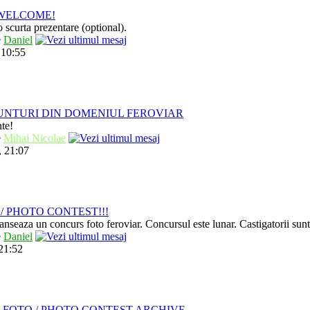
/ WELCOME!
 scurta prezentare (optional).
e
Daniel
 10:55
UNTURI DIN DOMENIUL FEROVIAR
nte!
e
Mihai Nicolae
, 21:07
/ PHOTO CONTEST!!!
anseaza un concurs foto feroviar. Concursul este lunar. Castigatorii sun
e
Daniel
 21:52
 FOTO / PHOTO CONTEST ARCHIVE