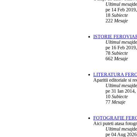
Ultimul mesaj
d
Interventii RATB
de
Ikarus_260
pe 14 Feb 2019,
ultimul raspuns:
Ikarus_260
18
Subiecte
Autobuze Roman 112UD
de
222
Mesaje
Ikarus_260
ultimul raspuns:
Ikarus_260
Autobuze Mercedes-Benz Citaro C2
ISTORIE FEROVIA
Hybrid ale STB
de
Andrei98
Ultimul mesaj
d
ultimul raspuns:
Ikarus_260
pe 16 Feb 2019,
Tramvai tip V3A-93M modernizat cu
78
Subiecte
echipamente INDAELTRAC
de
662
Mesaje
Vatmanu076
ultimul raspuns:
Ikarus_260
Tramvaiele V3A-93M EPC
de
Matei
LITERATURA FERO
ultimul raspuns:
Ikarus_260
Aparitii editoriale si re
Ultimul mesaj
d
pe 31 Ian 2014,
10
Subiecte
77
Mesaje
FOTOGRAFIE FERO
Aici puteti atasa fotogr
Ultimul mesaj
d
pe 04 Aug 2026