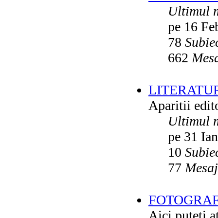
Ultimul 
pe 16 Fe
78
Subie
662
Mesa
LITERATU
Aparitii edito
Ultimul 
pe 31 Ia
10
Subie
77
Mesaj
FOTOGRAFI
Aici puteti a