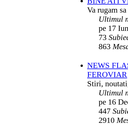
BINE ATI 
Va rugam sa v
Ultimul 
pe 17 Iu
73
Subie
863
Mesa
NEWS FLA
FEROVIAR
Stiri, noutat
Ultimul 
pe 16 De
447
Subi
2910
Mes