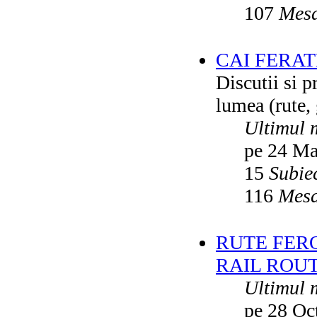
107
Mesa
CAI FERA
Discutii si p
lumea (rute, g
Ultimul 
pe 24 Ma
15
Subie
116
Mesa
RUTE FER
RAIL ROU
Ultimul 
pe 28 Oc