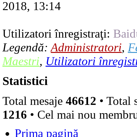
2018, 13:14
Utilizatori înregistraţi:
Baid
Legendă:
Administratori
,
F
Maestri
,
Utilizatori înregist
Statistici
Total mesaje
46612
• Total 
1216
• Cel mai nou membr
Prima pagină