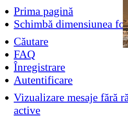
Prima pagină
Schimbă dimensiunea fon
Căutare
FAQ
Înregistrare
Autentificare
Vizualizare mesaje fără r
Filmari si fotografii DPS
de
DPS
ultimul raspuns:
DPS
active
Masini de inchiriatin Baucuresti
aeroport
de
paraschivrazvan25
ultimul raspuns:
paraschivrazvan25
Vagoane de dormit seria 70-91. AVA