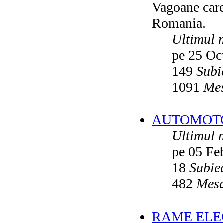
Vagoane care 
Vatmanu076
ultimul raspuns:
Ikarus_260
Romania.
Autobuze din Oradea
de
Vladyz
ultimul raspuns:
Ikarus_260
Ultimul 
Troleibuzele (autobuzele) Saurer
de
pe 25 Oc
Ikarus_260
ultimul raspuns:
Ikarus_260
149
Subi
Troleibuzul Rocar Autodromo 7460
de
Vatmanu076
1091
Mes
ultimul raspuns:
Ikarus_260
Interventii RATB
de
Ikarus_260
ultimul raspuns:
Ikarus_260
AUTOMOTOA
Autobuze Roman 112UD
de
Ikarus_260
Ultimul 
ultimul raspuns:
Ikarus_260
pe 05 Fe
Autobuze Mercedes-Benz Citaro C2
Hybrid ale STB
de
Andrei98
ultimul raspuns:
Ikarus_260
18
Subie
Tramvai tip V3A-93M modernizat cu
482
Mesa
echipamente INDAELTRAC
de
Vatmanu076
ultimul raspuns:
Ikarus_260
Tramvaiele V3A-93M EPC
de
Matei
RAME ELEC
ultimul raspuns:
Ikarus_260