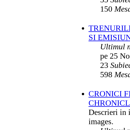
150
Mesa
TRENURILE
SI EMISIUN
Ultimul 
pe 25 No
23
Subie
598
Mesa
CRONICI F
CHRONICLE
Descrieri in
images.