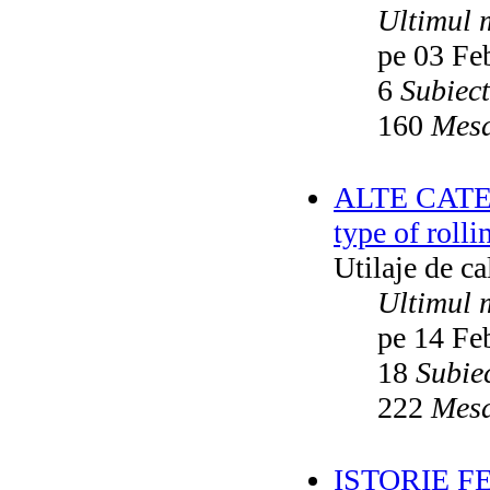
Ultimul 
pe 03 Fe
6
Subiec
160
Mesa
ALTE CATEGO
type of rolli
Utilaje de c
Ultimul 
pe 14 Fe
18
Subie
222
Mesa
ISTORIE F