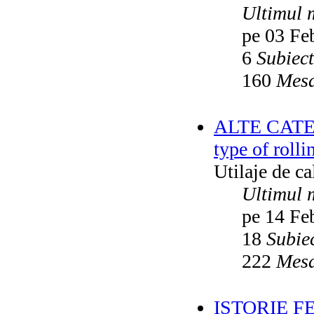
Ultimul 
pe 03 Fe
6
Subiec
160
Mesa
ALTE CATEGO
type of rolli
Utilaje de c
Ultimul 
pe 14 Fe
18
Subie
222
Mesa
ISTORIE F