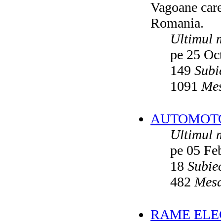
Vagoane care 
Vatmanu076
ultimul raspuns:
Ikarus_260
Romania.
Autobuze din Oradea
de
Vladyz
ultimul raspuns:
Ikarus_260
Ultimul 
Troleibuzele (autobuzele) Saurer
de
pe 25 Oc
Ikarus_260
ultimul raspuns:
Ikarus_260
149
Subi
Troleibuzul Rocar Autodromo 7460
de
Vatmanu076
1091
Mes
ultimul raspuns:
Ikarus_260
Interventii RATB
de
Ikarus_260
ultimul raspuns:
Ikarus_260
AUTOMOTOA
Autobuze Roman 112UD
de
Ikarus_260
Ultimul 
ultimul raspuns:
Ikarus_260
pe 05 Fe
Autobuze Mercedes-Benz Citaro C2
Hybrid ale STB
de
Andrei98
ultimul raspuns:
Ikarus_260
18
Subie
Tramvai tip V3A-93M modernizat cu
482
Mesa
echipamente INDAELTRAC
de
Vatmanu076
ultimul raspuns:
Ikarus_260
Tramvaiele V3A-93M EPC
de
Matei
RAME ELEC
ultimul raspuns:
Ikarus_260