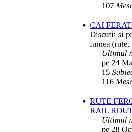
107
Mesa
CAI FERA
Discutii si p
lumea (rute, g
Ultimul 
pe 24 Ma
15
Subie
116
Mesa
RUTE FER
RAIL ROU
Ultimul 
pe 28 Oc