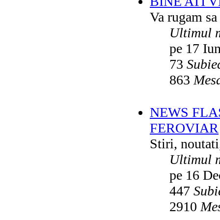
BINE ATI 
Va rugam sa v
Ultimul 
pe 17 Iu
73
Subie
863
Mesa
NEWS FLA
FEROVIAR
Stiri, noutat
Ultimul 
pe 16 De
447
Subi
2910
Mes