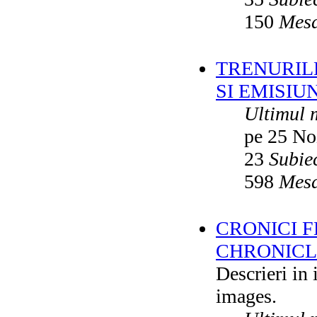
150
Mesa
TRENURILE
SI EMISIUN
Ultimul 
pe 25 No
23
Subie
598
Mesa
CRONICI F
CHRONICLE
Descrieri in
images.