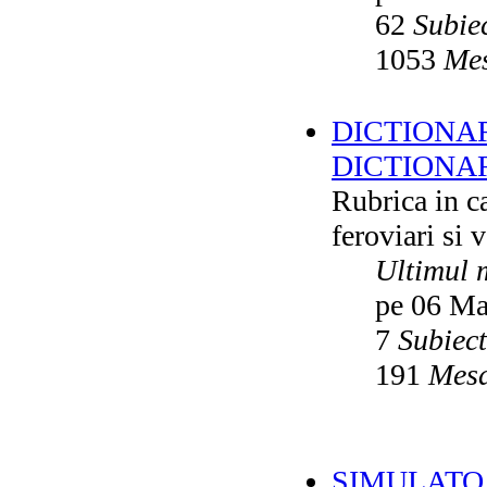
62
Subie
1053
Mes
DICTIONAR
DICTIONA
Rubrica in ca
feroviari si 
Ultimul 
pe 06 Ma
7
Subiec
191
Mesa
SIMULATO