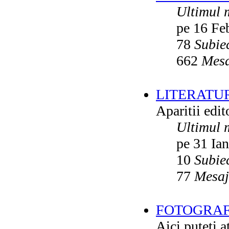
Ultimul 
pe 16 Fe
78
Subie
662
Mesa
LITERATU
Aparitii edito
Ultimul 
pe 31 Ia
10
Subie
77
Mesaj
FOTOGRAFI
Aici puteti a