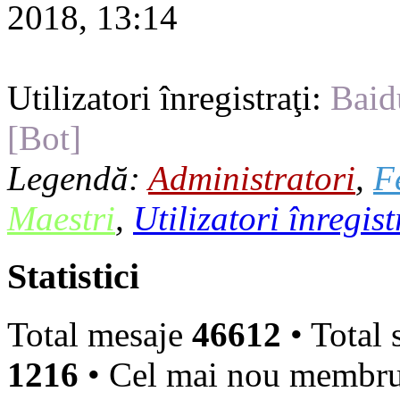
2018, 13:14
Utilizatori înregistraţi:
Baid
[Bot]
Legendă:
Administratori
,
F
Maestri
,
Utilizatori înregist
Statistici
Total mesaje
46612
• Total 
1216
• Cel mai nou membr