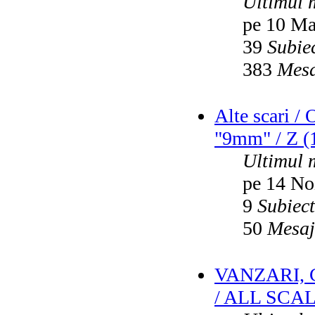
Ultimul 
pe 10 Ma
39
Subie
383
Mesa
Alte scari /
"9mm" / Z (1
Ultimul 
pe 14 No
9
Subiec
50
Mesaj
VANZARI,
/ ALL SCA