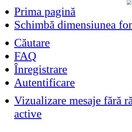
Prima pagină
Schimbă dimensiunea fon
Căutare
FAQ
Înregistrare
Autentificare
Vizualizare mesaje fără r
Filmari si fotografii DPS
de
DPS
ultimul raspuns:
DPS
active
Masini de inchiriatin Baucuresti
aeroport
de
paraschivrazvan25
ultimul raspuns:
paraschivrazvan25
Vagoane de dormit seria 70-91. AVA