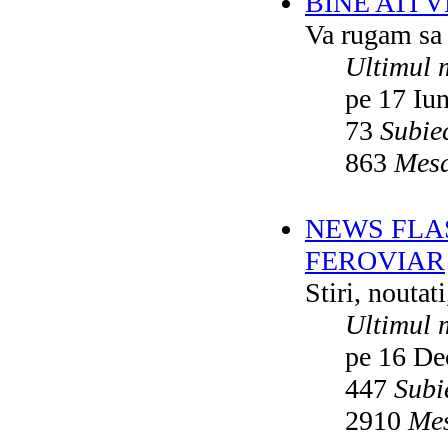
BINE ATI 
Va rugam sa v
Ultimul 
pe 17 Iu
73
Subie
863
Mesa
NEWS FLA
FEROVIAR
Stiri, noutat
Ultimul 
pe 16 De
447
Subi
2910
Mes