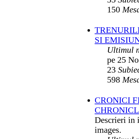
150
Mesa
TRENURILE
SI EMISIUN
Ultimul 
pe 25 No
23
Subie
598
Mesa
CRONICI F
CHRONICLE
Descrieri in
images.