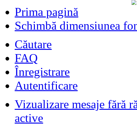
Prima pagină
Schimbă dimensiunea fon
Căutare
FAQ
Înregistrare
Autentificare
Vizualizare mesaje fără r
Filmari si fotografii DPS
de
DPS
ultimul raspuns:
DPS
active
Masini de inchiriatin Baucuresti
aeroport
de
paraschivrazvan25
ultimul raspuns:
paraschivrazvan25
Vagoane de dormit seria 70-91. AVA