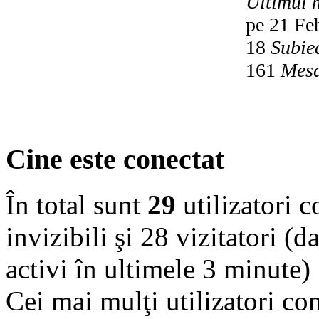
Ultimul 
pe 21 Fe
18
Subie
161
Mesa
Cine este conectat
În total sunt
29
utilizatori co
invizibili şi 28 vizitatori (d
activi în ultimele 3 minute)
Cei mai mulţi utilizatori co