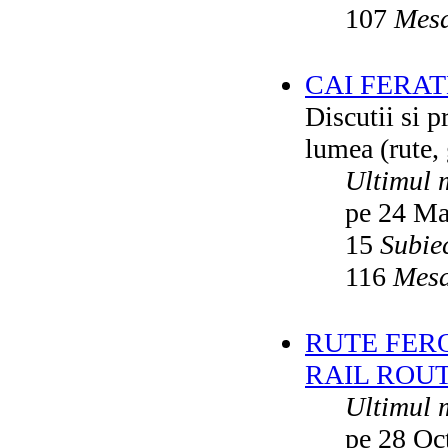
107
Mesa
CAI FERA
Discutii si p
lumea (rute, g
Ultimul 
pe 24 Ma
15
Subie
116
Mesa
RUTE FER
RAIL ROU
Ultimul 
pe 28 Oc