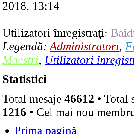
2018, 13:14
Utilizatori înregistraţi:
Baid
Legendă:
Administratori
,
F
Maestri
,
Utilizatori înregist
Statistici
Total mesaje
46612
• Total 
1216
• Cel mai nou membr
Prima pagină