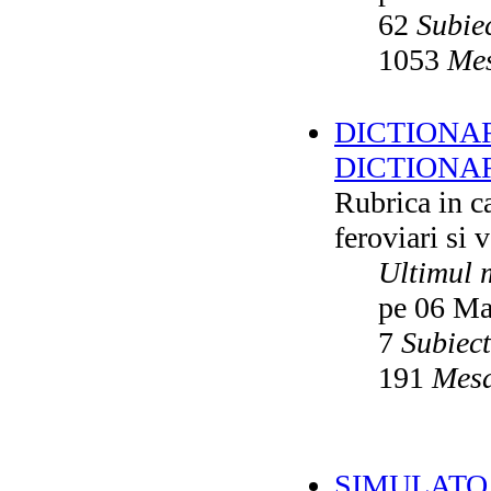
62
Subie
1053
Mes
DICTIONAR
DICTIONA
Rubrica in ca
feroviari si 
Ultimul 
pe 06 Ma
7
Subiec
191
Mesa
SIMULATO