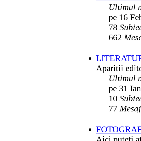
Ultimul 
pe 16 Fe
78
Subie
662
Mesa
LITERATU
Aparitii edito
Ultimul 
pe 31 Ia
10
Subie
77
Mesaj
FOTOGRAFI
Aici puteti a