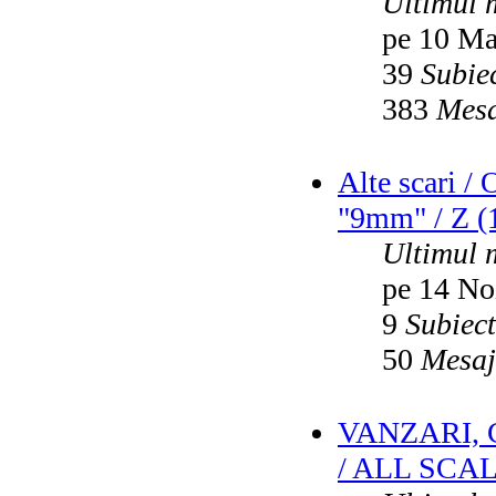
Ultimul 
pe 10 Ma
39
Subie
383
Mesa
Alte scari /
"9mm" / Z (1
Ultimul 
pe 14 No
9
Subiec
50
Mesaj
VANZARI,
/ ALL SCA