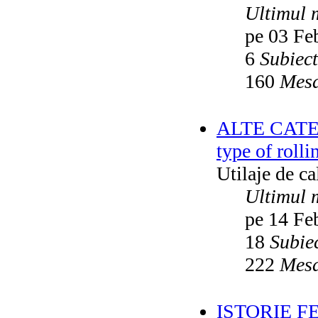
Ultimul 
pe 03 Fe
6
Subiec
160
Mesa
ALTE CATEGO
type of rolli
Utilaje de c
Ultimul 
pe 14 Fe
18
Subie
222
Mesa
ISTORIE F