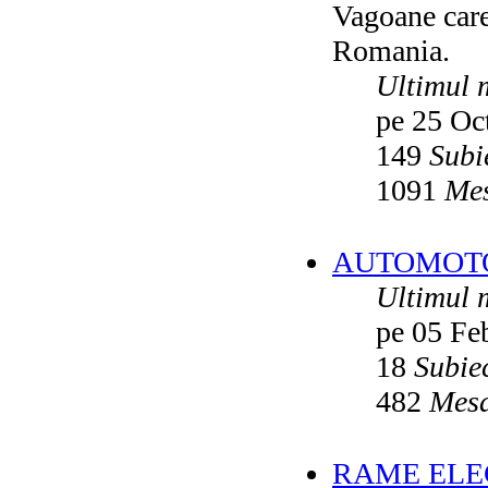
Vagoane care 
Vatmanu076
ultimul raspuns:
Ikarus_260
Romania.
Autobuze din Oradea
de
Vladyz
ultimul raspuns:
Ikarus_260
Ultimul 
Troleibuzele (autobuzele) Saurer
de
pe 25 Oc
Ikarus_260
ultimul raspuns:
Ikarus_260
149
Subi
Troleibuzul Rocar Autodromo 7460
de
Vatmanu076
1091
Mes
ultimul raspuns:
Ikarus_260
Interventii RATB
de
Ikarus_260
ultimul raspuns:
Ikarus_260
AUTOMOTOA
Autobuze Roman 112UD
de
Ikarus_260
Ultimul 
ultimul raspuns:
Ikarus_260
pe 05 Fe
Autobuze Mercedes-Benz Citaro C2
Hybrid ale STB
de
Andrei98
ultimul raspuns:
Ikarus_260
18
Subie
Tramvai tip V3A-93M modernizat cu
482
Mesa
echipamente INDAELTRAC
de
Vatmanu076
ultimul raspuns:
Ikarus_260
Tramvaiele V3A-93M EPC
de
Matei
RAME ELEC
ultimul raspuns:
Ikarus_260