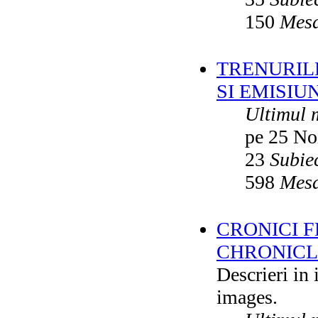
150
Mesa
TRENURILE
SI EMISIUN
Ultimul 
pe 25 No
23
Subie
598
Mesa
CRONICI F
CHRONICLE
Descrieri in
images.