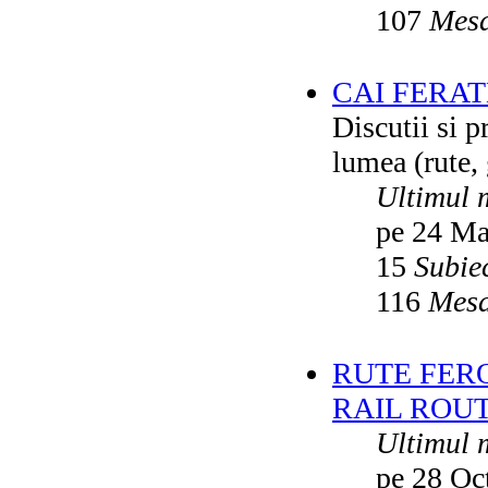
107
Mesa
CAI FERA
Discutii si p
lumea (rute, g
Ultimul 
pe 24 Ma
15
Subie
116
Mesa
RUTE FER
RAIL ROU
Ultimul 
pe 28 Oc