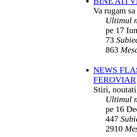
BINE ATI 
Va rugam sa v
Ultimul 
pe 17 Iu
73
Subie
863
Mesa
NEWS FLA
FEROVIAR
Stiri, noutat
Ultimul 
pe 16 De
447
Subi
2910
Mes