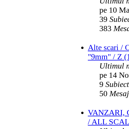
Ultimul 
pe 10 Ma
39
Subie
383
Mesa
Alte scari /
"9mm" / Z (1
Ultimul 
pe 14 No
9
Subiec
50
Mesaj
VANZARI,
/ ALL SCA