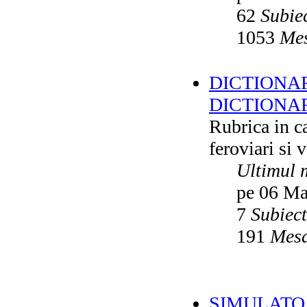
62
Subie
1053
Mes
DICTIONAR
DICTIONA
Rubrica in ca
feroviari si 
Ultimul 
pe 06 Ma
7
Subiec
191
Mesa
SIMULATO