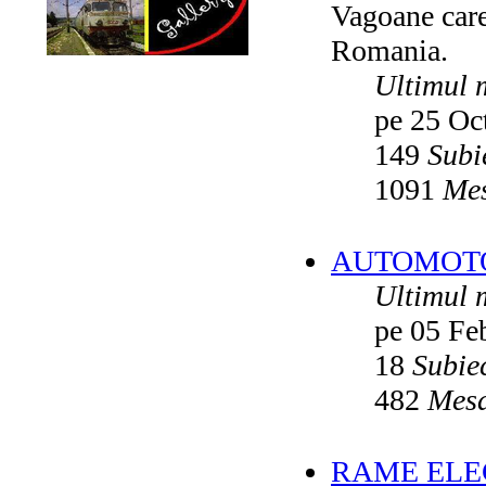
Vagoane care 
Vatmanu076
ultimul raspuns:
Ikarus_260
Romania.
Autobuze din Oradea
de
Vladyz
ultimul raspuns:
Ikarus_260
Ultimul 
Troleibuzele (autobuzele) Saurer
de
pe 25 Oc
Ikarus_260
ultimul raspuns:
Ikarus_260
149
Subi
Troleibuzul Rocar Autodromo 7460
de
Vatmanu076
1091
Mes
ultimul raspuns:
Ikarus_260
Interventii RATB
de
Ikarus_260
ultimul raspuns:
Ikarus_260
AUTOMOTOA
Autobuze Roman 112UD
de
Ikarus_260
Ultimul 
ultimul raspuns:
Ikarus_260
pe 05 Fe
Autobuze Mercedes-Benz Citaro C2
Hybrid ale STB
de
Andrei98
ultimul raspuns:
Ikarus_260
18
Subie
Tramvai tip V3A-93M modernizat cu
482
Mesa
echipamente INDAELTRAC
de
Vatmanu076
ultimul raspuns:
Ikarus_260
Tramvaiele V3A-93M EPC
de
Matei
RAME ELEC
ultimul raspuns:
Ikarus_260