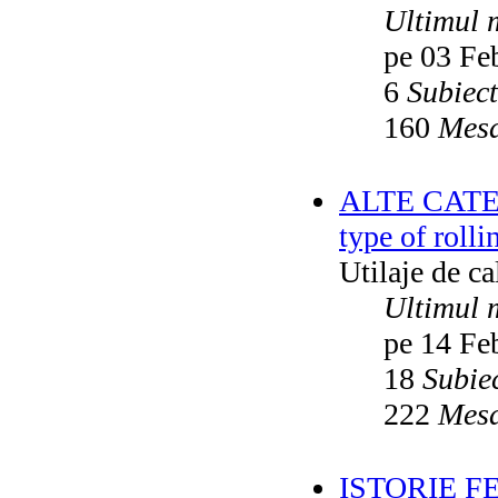
Ultimul 
pe 03 Fe
6
Subiec
160
Mesa
ALTE CATEGO
type of rolli
Utilaje de c
Ultimul 
pe 14 Fe
18
Subie
222
Mesa
ISTORIE F