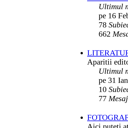
Ultimul 
pe 16 Fe
78
Subie
662
Mesa
LITERATU
Aparitii edito
Ultimul 
pe 31 Ia
10
Subie
77
Mesaj
FOTOGRAFI
Aici puteti a