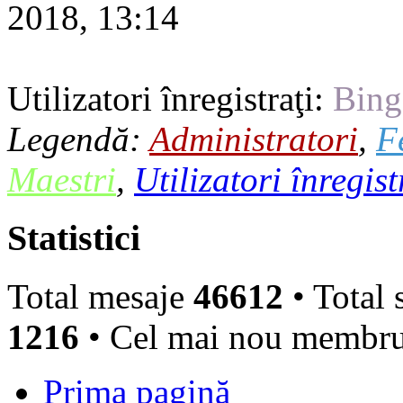
2018, 13:14
Utilizatori înregistraţi:
Bing
Legendă:
Administratori
,
F
Maestri
,
Utilizatori înregist
Statistici
Total mesaje
46612
• Total 
1216
• Cel mai nou membr
Prima pagină