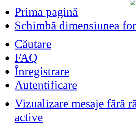
Prima pagină
Schimbă dimensiunea fon
Căutare
FAQ
Înregistrare
Autentificare
Vizualizare mesaje fără r
Filmari si fotografii DPS
de
DPS
ultimul raspuns:
DPS
active
Masini de inchiriatin Baucuresti
aeroport
de
paraschivrazvan25
ultimul raspuns:
paraschivrazvan25
Vagoane de dormit seria 70-91. AVA