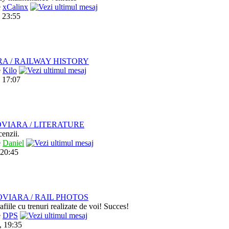
e
xCalinx
 23:55
RA / RAILWAY HISTORY
e
Kilo
 17:07
VIARA / LITERATURE
cenzii.
e
Daniel
 20:45
VIARA / RAIL PHOTOS
afiile cu trenuri realizate de voi! Succes!
e
DPS
, 19:35