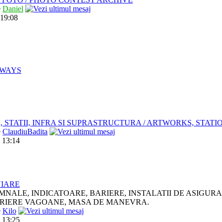
e
Daniel
 19:08
LWAYS
, STATII, INFRA SI SUPRASTRUCTURA / ARTWORKS, STAT
e
ClaudiuBadita
 13:14
VIARE
MNALE, INDICATOARE, BARIERE, INSTALATII DE ASIGUR
RIERE VAGOANE, MASA DE MANEVRA.
e
Kilo
 13:25