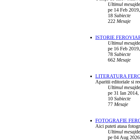
Interventii RATB
de
Ikarus_260
Ultimul mesaj
d
ultimul raspuns:
Ikarus_260
pe 14 Feb 2019,
18
Subiecte
Autobuze Roman 112UD
de
Ikarus_260
222
Mesaje
ultimul raspuns:
Ikarus_260
Autobuze Mercedes-Benz Citaro C2
ISTORIE FEROVIA
Hybrid ale STB
de
Andrei98
ultimul raspuns:
Ikarus_260
Ultimul mesaj
d
pe 16 Feb 2019,
Tramvai tip V3A-93M modernizat cu
78
Subiecte
echipamente INDAELTRAC
de
Vatmanu076
662
Mesaje
ultimul raspuns:
Ikarus_260
Tramvaiele V3A-93M EPC
de
Matei
LITERATURA FERO
ultimul raspuns:
Ikarus_260
Aparitii editoriale si re
Ultimul mesaj
d
pe 31 Ian 2014,
10
Subiecte
77
Mesaje
FOTOGRAFIE FERO
Aici puteti atasa fotogr
Ultimul mesaj
d
pe 04 Aug 2026