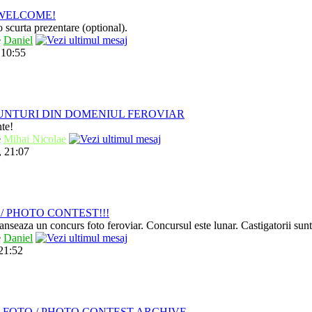
/ WELCOME!
 scurta prezentare (optional).
e
Daniel
 10:55
UNTURI DIN DOMENIUL FEROVIAR
nte!
e
Mihai Nicolae
, 21:07
/ PHOTO CONTEST!!!
anseaza un concurs foto feroviar. Concursul este lunar. Castigatorii sun
e
Daniel
 21:52
 FOTO / PHOTO CONTEST ARCHIVE