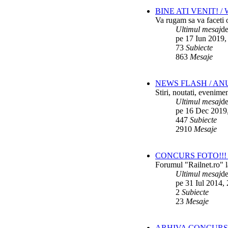
BINE ATI VENIT! 
Va rugam sa va faceti o
Ultimul mesaj
d
pe 17 Iun 2019,
73
Subiecte
863
Mesaje
NEWS FLASH / AN
Stiri, noutati, evenime
Ultimul mesaj
d
pe 16 Dec 2019
447
Subiecte
2910
Mesaje
CONCURS FOTO!!! 
Forumul "Railnet.ro" l
Ultimul mesaj
d
pe 31 Iul 2014,
2
Subiecte
23
Mesaje
ARHIVA CONCURS