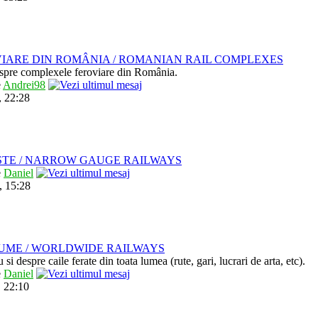
IARE DIN ROMÂNIA / ROMANIAN RAIL COMPLEXES
despre complexele feroviare din România.
e
Andrei98
, 22:28
STE / NARROW GAUGE RAILWAYS
e
Daniel
, 15:28
LUME / WORLDWIDE RAILWAYS
u si despre caile ferate din toata lumea (rute, gari, lucrari de arta, etc).
e
Daniel
 22:10