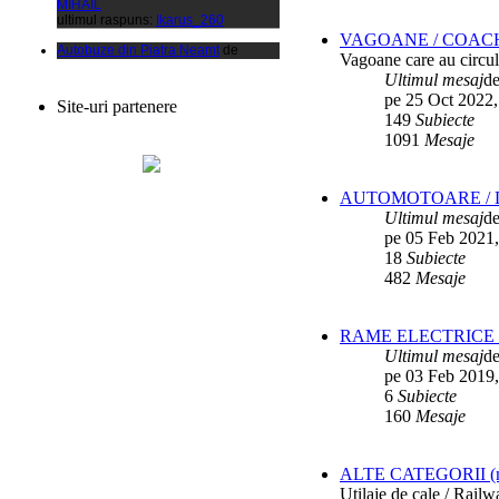
Autobuze din Piatra Neamt
de
xCalinx
VAGOANE / COAC
ultimul raspuns:
Ikarus_260
Vagoane care au circula
Ultimul mesaj
d
Liaz
de
Vladyz
pe 25 Oct 2022,
ultimul raspuns:
Ikarus_260
Site-uri partenere
149
Subiecte
Autobuze din Fetesti
de
1091
Mesaje
ANDU2100CP
ultimul raspuns:
Ikarus_260
Parc SC RATBV SA
de
Ikarus_260
AUTOMOTOARE / D
ultimul raspuns:
Ikarus_260
Ultimul mesaj
d
Rocar de Simon
de
Vladyz
pe 05 Feb 2021,
ultimul raspuns:
Ikarus_260
18
Subiecte
482
Mesaje
Autobuze din Ploiesti (RATP)
de
Vatmanu076
ultimul raspuns:
Ikarus_260
RAME ELECTRICE /
Autobuze din Oradea
de
Vladyz
Ultimul mesaj
d
ultimul raspuns:
Ikarus_260
pe 03 Feb 2019,
Troleibuzele (autobuzele) Saurer
de
6
Subiecte
Ikarus_260
160
Mesaje
ultimul raspuns:
Ikarus_260
Troleibuzul Rocar Autodromo 7460
de
Vatmanu076
ALTE CATEGORII (mater
ultimul raspuns:
Ikarus_260
Utilaje de cale / Rail