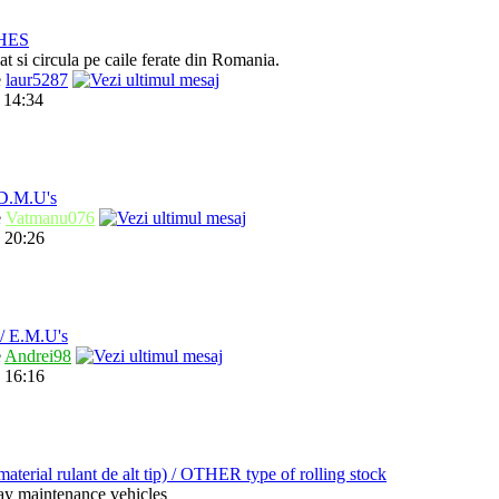
HES
t si circula pe caile ferate din Romania.
e
laur5287
 14:34
.M.U's
e
Vatmanu076
 20:26
 E.M.U's
e
Andrei98
 16:16
ial rulant de alt tip) / OTHER type of rolling stock
way maintenance vehicles