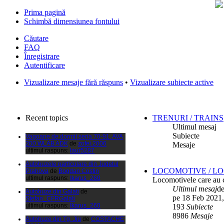
Prima pagină
Schimbă dimensiunea fontului
Căutare
FAQ
Înregistrare
Autentificare
Filmari si fotografii DPS
de
DPS
Vizualizare mesaje fără răspuns
•
Vizualizare subiecte active
ultimul raspuns:
DPS
Masini de inchiriatin Baucuresti
aeroport
de
paraschivrazvan25
ultimul raspuns:
paraschivrazvan25
Recent topics
TRENURI / TRAINS
Vagoane de dormit seria 70-91. AVA
Ultimul mesaj
200 WLAB ADK
de
zofei.2006
Subiecte
ultimul raspuns:
laur5287
Mesaje
Autobuzele particulare din Judetul
Prahova
de
Bogdan Costin
ultimul raspuns:
Ikarus_260
LOCOMOTIVE / L
Autobuze din Galati
de
Locomotivele care au c
Stefan_CFRGalati
Ultimul mesaj
d
ultimul raspuns:
Ikarus_260
pe 18 Feb 2021,
193
Subiecte
Autobuze din Tg. Jiu
de
COSTACHE
MIHAIL
8986
Mesaje
ultimul raspuns:
Ikarus_260