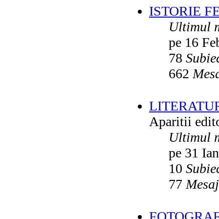
ISTORIE F
Ultimul 
pe 16 Fe
78
Subie
662
Mesa
LITERATU
Aparitii edito
Ultimul 
pe 31 Ia
10
Subie
77
Mesaj
FOTOGRAFI