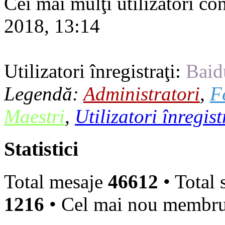
Cei mai mulţi utilizatori co
2018, 13:14
Utilizatori înregistraţi:
Baid
Legendă:
Administratori
,
F
Maestri
,
Utilizatori înregist
Statistici
Total mesaje
46612
• Total 
1216
• Cel mai nou membr