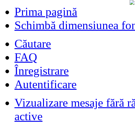
Prima pagină
Schimbă dimensiunea fon
Căutare
FAQ
Înregistrare
Autentificare
Vizualizare mesaje fără r
Filmari si fotografii DPS
de
DPS
ultimul raspuns:
DPS
active
Masini de inchiriatin Baucuresti
aeroport
de
paraschivrazvan25
ultimul raspuns:
paraschivrazvan25
Vagoane de dormit seria 70-91. AVA