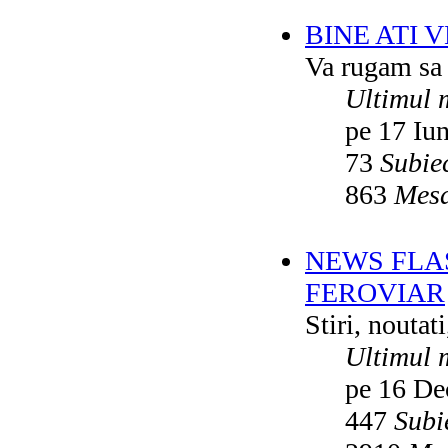
BINE ATI 
Va rugam sa v
Ultimul 
pe 17 Iu
73
Subie
863
Mesa
NEWS FLA
FEROVIAR
Stiri, noutat
Ultimul 
pe 16 De
447
Subi