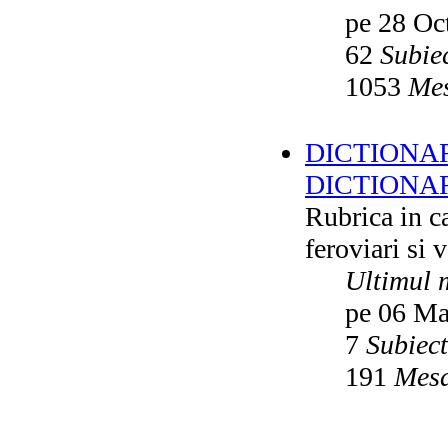
pe 28 Oc
62
Subie
1053
Mes
DICTIONAR
DICTIONA
Rubrica in ca
feroviari si 
Ultimul 
pe 06 Ma
7
Subiec
191
Mesa