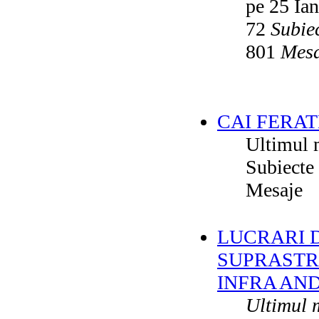
pe 25 Ia
72
Subie
801
Mesa
CAI FERAT
Ultimul 
Subiecte
Mesaje
LUCRARI DE
SUPRASTR
INFRA AN
Ultimul 