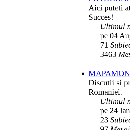
Aici puteti a
Succes!
Ultimul 
pe 04 Au
71
Subie
3463
Mes
MAPAMON
Discutii si p
Romaniei.
Ultimul 
pe 24 Ia
23
Subie
97
Mesaj