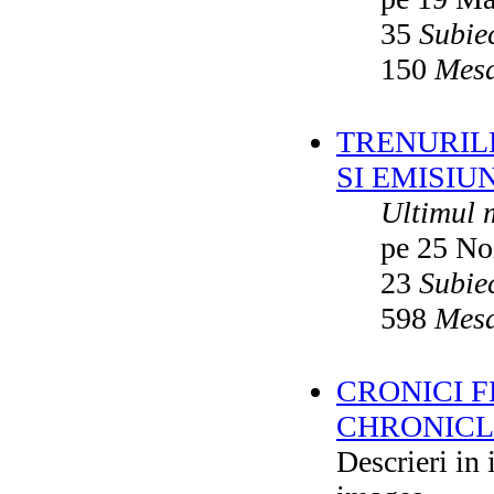
35
Subie
150
Mesa
TRENURILE
SI EMISIUN
Ultimul 
pe 25 No
23
Subie
598
Mesa
CRONICI F
CHRONICLE
Descrieri in