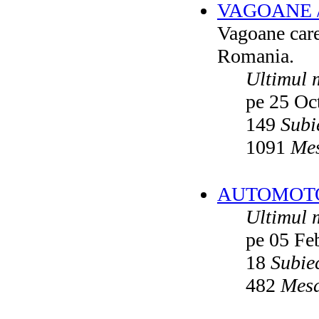
Autobuze din Ploiesti (RATP)
de
VAGOANE 
Vatmanu076
ultimul raspuns:
Ikarus_260
Vagoane care 
Autobuze din Oradea
de
Vladyz
Romania.
ultimul raspuns:
Ikarus_260
Troleibuzele (autobuzele) Saurer
de
Ultimul 
Ikarus_260
ultimul raspuns:
Ikarus_260
pe 25 Oc
Troleibuzul Rocar Autodromo 7460
149
Subi
de
Vatmanu076
ultimul raspuns:
Ikarus_260
1091
Mes
Interventii RATB
de
Ikarus_260
ultimul raspuns:
Ikarus_260
Autobuze Roman 112UD
de
AUTOMOTOA
Ikarus_260
ultimul raspuns:
Ikarus_260
Ultimul 
Autobuze Mercedes-Benz Citaro C2
Hybrid ale STB
de
Andrei98
pe 05 Fe
ultimul raspuns:
Ikarus_260
18
Subie
Tramvai tip V3A-93M modernizat cu
echipamente INDAELTRAC
de
Vatmanu076
482
Mesa
ultimul raspuns:
Ikarus_260
Tramvaiele V3A-93M EPC
de
Matei
ultimul raspuns:
Ikarus_260