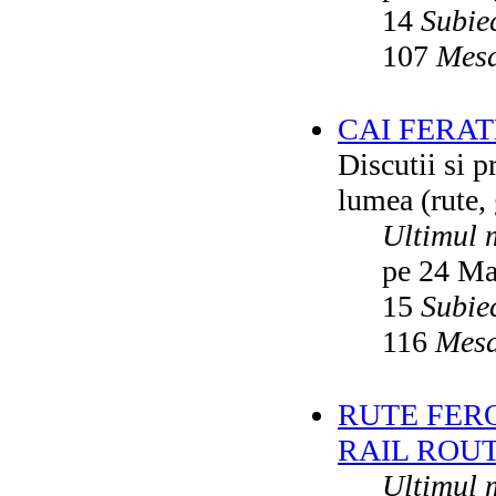
14
Subie
107
Mesa
CAI FERA
Discutii si p
lumea (rute, g
Ultimul 
pe 24 Ma
15
Subie
116
Mesa
RUTE FER
RAIL ROU
Ultimul 