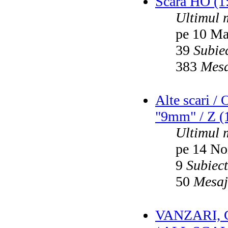
Scara HO (1
Ultimul 
pe 10 Ma
39
Subie
383
Mesa
Alte scari /
"9mm" / Z (1
Ultimul 
pe 14 No
9
Subiec
50
Mesaj
VANZARI,