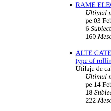
RAME ELEC
Ultimul 
pe 03 Fe
6
Subiec
160
Mesa
ALTE CATEGO
type of rolli
Utilaje de c
Ultimul 
pe 14 Fe
18
Subie
222
Mesa