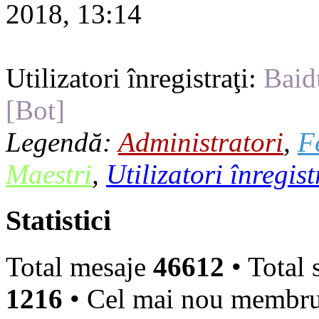
2018, 13:14
Utilizatori înregistraţi:
Baid
[Bot]
Legendă:
Administratori
,
F
Maestri
,
Utilizatori înregist
Statistici
Total mesaje
46612
• Total 
1216
• Cel mai nou membr