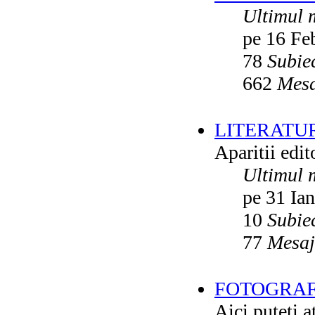
Ultimul 
pe 16 Fe
78
Subie
662
Mesa
LITERATU
Aparitii edito
Ultimul 
pe 31 Ia
10
Subie
77
Mesaj
FOTOGRAFI
Aici puteti a