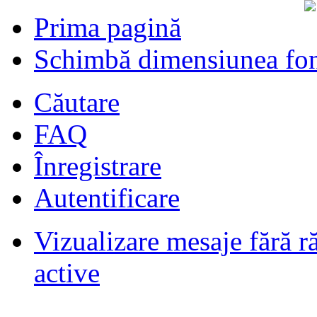
Prima pagină
Schimbă dimensiunea fon
Căutare
FAQ
Înregistrare
Autentificare
Vizualizare mesaje fără r
Filmari si fotografii DPS
de
DPS
ultimul raspuns:
DPS
active
Masini de inchiriatin Baucuresti
aeroport
de
paraschivrazvan25
ultimul raspuns:
paraschivrazvan25
Vagoane de dormit seria 70-91. AVA