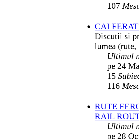
107
Mesa
CAI FERA
Discutii si p
lumea (rute, g
Ultimul 
pe 24 Ma
15
Subie
116
Mesa
RUTE FER
RAIL ROU
Ultimul 
pe 28 Oc