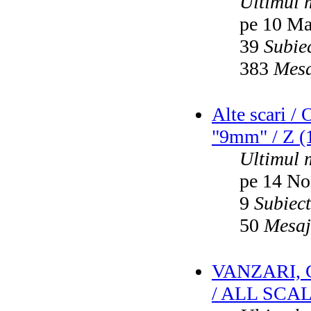
Ultimul 
pe 10 Ma
39
Subie
383
Mesa
Alte scari /
"9mm" / Z (1
Ultimul 
pe 14 No
9
Subiec
50
Mesaj
VANZARI,
/ ALL SCA