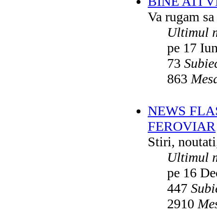
BINE ATI 
Va rugam sa v
Ultimul 
pe 17 Iu
73
Subie
863
Mesa
NEWS FLA
FEROVIAR
Stiri, noutat
Ultimul 
pe 16 De
447
Subi
2910
Mes