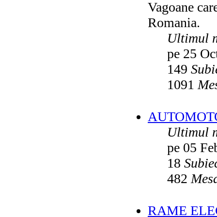
Vagoane care 
Vatmanu076
ultimul raspuns:
Ikarus_260
Romania.
Autobuze din Oradea
de
Vladyz
ultimul raspuns:
Ikarus_260
Ultimul 
Troleibuzele (autobuzele) Saurer
de
pe 25 Oc
Ikarus_260
ultimul raspuns:
Ikarus_260
149
Subi
Troleibuzul Rocar Autodromo 7460
de
Vatmanu076
1091
Mes
ultimul raspuns:
Ikarus_260
Interventii RATB
de
Ikarus_260
ultimul raspuns:
Ikarus_260
AUTOMOTOA
Autobuze Roman 112UD
de
Ikarus_260
Ultimul 
ultimul raspuns:
Ikarus_260
pe 05 Fe
Autobuze Mercedes-Benz Citaro C2
Hybrid ale STB
de
Andrei98
ultimul raspuns:
Ikarus_260
18
Subie
Tramvai tip V3A-93M modernizat cu
482
Mesa
echipamente INDAELTRAC
de
Vatmanu076
ultimul raspuns:
Ikarus_260
Tramvaiele V3A-93M EPC
de
Matei
RAME ELEC
ultimul raspuns:
Ikarus_260