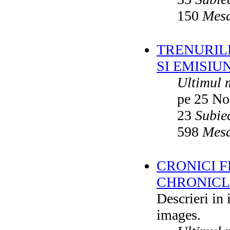
150
Mesa
TRENURILE
SI EMISIUN
Ultimul 
pe 25 No
23
Subie
598
Mesa
CRONICI F
CHRONICLE
Descrieri in
images.