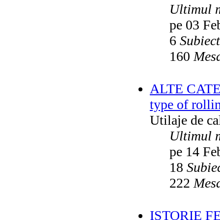
Ultimul 
pe 03 Fe
6
Subiec
160
Mesa
ALTE CATEGO
type of rolli
Utilaje de c
Ultimul 
pe 14 Fe
18
Subie
222
Mesa
ISTORIE F