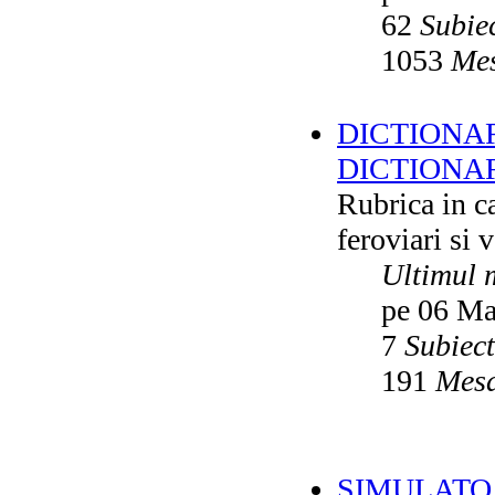
62
Subie
1053
Mes
DICTIONAR
DICTIONA
Rubrica in ca
feroviari si 
Ultimul 
pe 06 Ma
7
Subiec
191
Mesa
SIMULATO