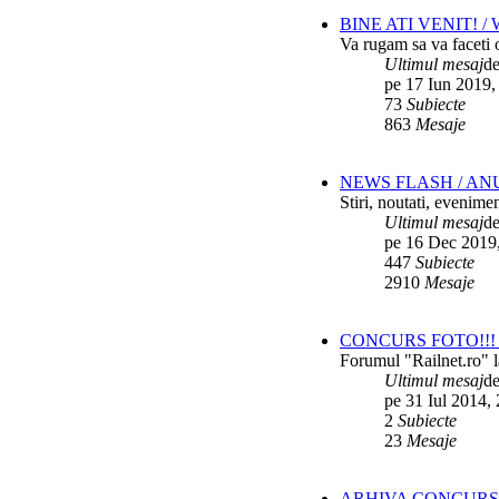
BINE ATI VENIT! 
Va rugam sa va faceti o
Ultimul mesaj
d
pe 17 Iun 2019,
73
Subiecte
863
Mesaje
NEWS FLASH / AN
Stiri, noutati, evenime
Ultimul mesaj
d
pe 16 Dec 2019
447
Subiecte
2910
Mesaje
CONCURS FOTO!!! 
Forumul "Railnet.ro" l
Ultimul mesaj
d
pe 31 Iul 2014,
2
Subiecte
23
Mesaje
ARHIVA CONCURS