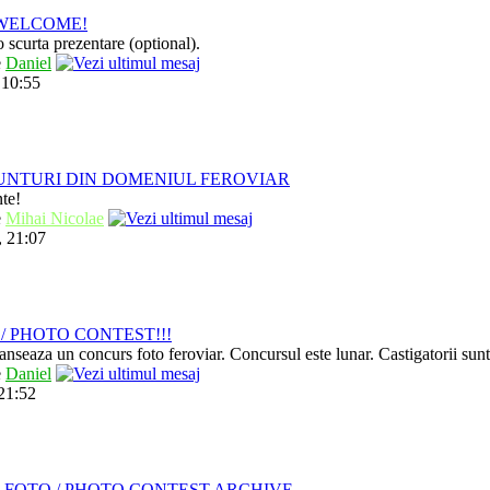
/ WELCOME!
 scurta prezentare (optional).
e
Daniel
 10:55
UNTURI DIN DOMENIUL FEROVIAR
nte!
e
Mihai Nicolae
, 21:07
/ PHOTO CONTEST!!!
anseaza un concurs foto feroviar. Concursul este lunar. Castigatorii sun
e
Daniel
 21:52
 FOTO / PHOTO CONTEST ARCHIVE