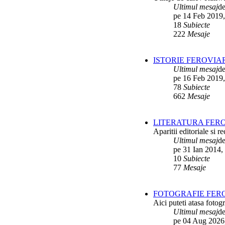
Interventii RATB
de
Ikarus_260
Ultimul mesaj
d
ultimul raspuns:
Ikarus_260
pe 14 Feb 2019,
18
Subiecte
Autobuze Roman 112UD
de
Ikarus_260
222
Mesaje
ultimul raspuns:
Ikarus_260
Autobuze Mercedes-Benz Citaro C2
ISTORIE FEROVIA
Hybrid ale STB
de
Andrei98
ultimul raspuns:
Ikarus_260
Ultimul mesaj
d
pe 16 Feb 2019,
Tramvai tip V3A-93M modernizat cu
78
Subiecte
echipamente INDAELTRAC
de
Vatmanu076
662
Mesaje
ultimul raspuns:
Ikarus_260
Tramvaiele V3A-93M EPC
de
Matei
LITERATURA FERO
ultimul raspuns:
Ikarus_260
Aparitii editoriale si re
Ultimul mesaj
d
pe 31 Ian 2014,
10
Subiecte
77
Mesaje
FOTOGRAFIE FERO
Aici puteti atasa fotogr
Ultimul mesaj
d
pe 04 Aug 2026