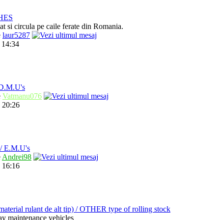
HES
t si circula pe caile ferate din Romania.
e
laur5287
 14:34
.M.U's
e
Vatmanu076
 20:26
 E.M.U's
e
Andrei98
 16:16
ial rulant de alt tip) / OTHER type of rolling stock
way maintenance vehicles