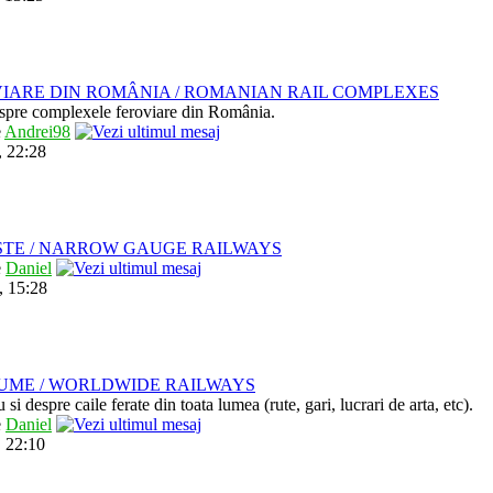
IARE DIN ROMÂNIA / ROMANIAN RAIL COMPLEXES
despre complexele feroviare din România.
e
Andrei98
, 22:28
STE / NARROW GAUGE RAILWAYS
e
Daniel
, 15:28
LUME / WORLDWIDE RAILWAYS
u si despre caile ferate din toata lumea (rute, gari, lucrari de arta, etc).
e
Daniel
 22:10