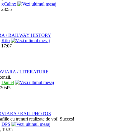
e
xCalinx
 23:55
RA / RAILWAY HISTORY
e
Kilo
 17:07
VIARA / LITERATURE
cenzii.
e
Daniel
 20:45
VIARA / RAIL PHOTOS
afiile cu trenuri realizate de voi! Succes!
e
DPS
, 19:35