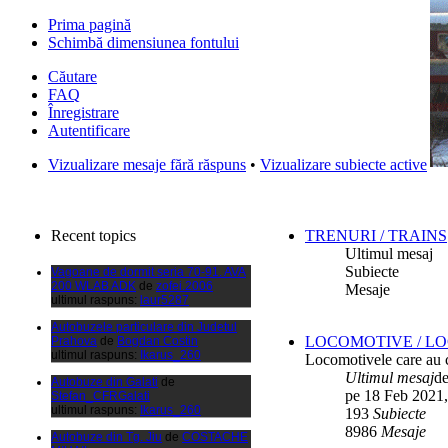
Prima pagină
Schimbă dimensiunea fontului
Căutare
FAQ
Înregistrare
Autentificare
Filmari si fotografii DPS
de
DPS
Vizualizare mesaje fără răspuns
•
Vizualizare subiecte active
ultimul raspuns:
DPS
Masini de inchiriatin Baucuresti
aeroport
de
paraschivrazvan25
ultimul raspuns:
paraschivrazvan25
Recent topics
TRENURI / TRAINS
Vagoane de dormit seria 70-91. AVA
Ultimul mesaj
200 WLAB ADK
de
zofei.2006
Subiecte
ultimul raspuns:
laur5287
Mesaje
Autobuzele particulare din Judetul
Prahova
de
Bogdan Costin
ultimul raspuns:
Ikarus_260
LOCOMOTIVE / L
Autobuze din Galati
de
Locomotivele care au c
Stefan_CFRGalati
Ultimul mesaj
d
ultimul raspuns:
Ikarus_260
pe 18 Feb 2021,
Autobuze din Tg. Jiu
de
COSTACHE
193
Subiecte
MIHAIL
8986
Mesaje
ultimul raspuns:
Ikarus_260