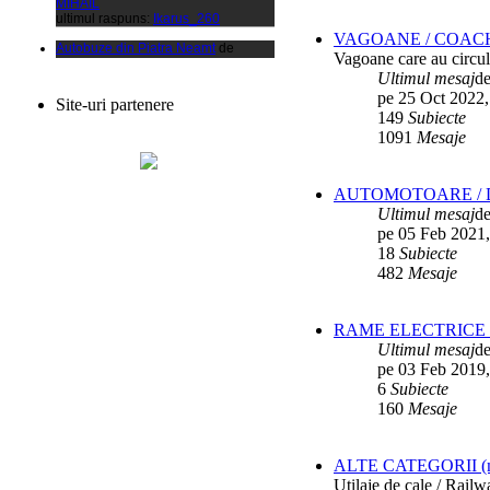
Autobuze din Piatra Neamt
de
xCalinx
VAGOANE / COAC
ultimul raspuns:
Ikarus_260
Vagoane care au circula
Ultimul mesaj
d
Liaz
de
Vladyz
ultimul raspuns:
Ikarus_260
pe 25 Oct 2022,
Site-uri partenere
149
Subiecte
Autobuze din Fetesti
de
1091
Mesaje
ANDU2100CP
ultimul raspuns:
Ikarus_260
Parc SC RATBV SA
de
Ikarus_260
AUTOMOTOARE / D
ultimul raspuns:
Ikarus_260
Ultimul mesaj
d
Rocar de Simon
de
Vladyz
pe 05 Feb 2021,
ultimul raspuns:
Ikarus_260
18
Subiecte
482
Mesaje
Autobuze din Ploiesti (RATP)
de
Vatmanu076
ultimul raspuns:
Ikarus_260
RAME ELECTRICE /
Autobuze din Oradea
de
Vladyz
Ultimul mesaj
d
ultimul raspuns:
Ikarus_260
pe 03 Feb 2019,
Troleibuzele (autobuzele) Saurer
de
6
Subiecte
Ikarus_260
160
Mesaje
ultimul raspuns:
Ikarus_260
Troleibuzul Rocar Autodromo 7460
de
Vatmanu076
ALTE CATEGORII (mater
ultimul raspuns:
Ikarus_260
Utilaje de cale / Rail