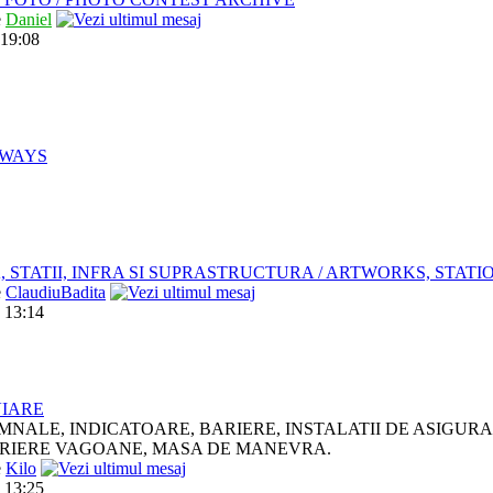
e
Daniel
 19:08
LWAYS
, STATII, INFRA SI SUPRASTRUCTURA / ARTWORKS, STAT
e
ClaudiuBadita
 13:14
VIARE
MNALE, INDICATOARE, BARIERE, INSTALATII DE ASIGUR
RIERE VAGOANE, MASA DE MANEVRA.
e
Kilo
 13:25