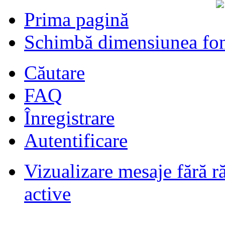
Prima pagină
Schimbă dimensiunea fon
Căutare
FAQ
Înregistrare
Autentificare
Vizualizare mesaje fără r
Filmari si fotografii DPS
de
DPS
ultimul raspuns:
DPS
active
Masini de inchiriatin Baucuresti
aeroport
de
paraschivrazvan25
ultimul raspuns:
paraschivrazvan25
Vagoane de dormit seria 70-91. AVA