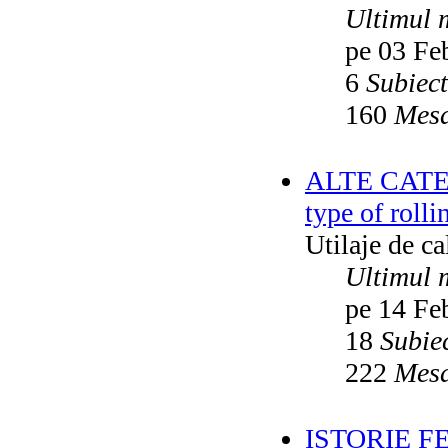
Ultimul 
pe 03 Fe
6
Subiec
160
Mesa
ALTE CATEGO
type of rolli
Utilaje de c
Ultimul 
pe 14 Fe
18
Subie
222
Mesa
ISTORIE F