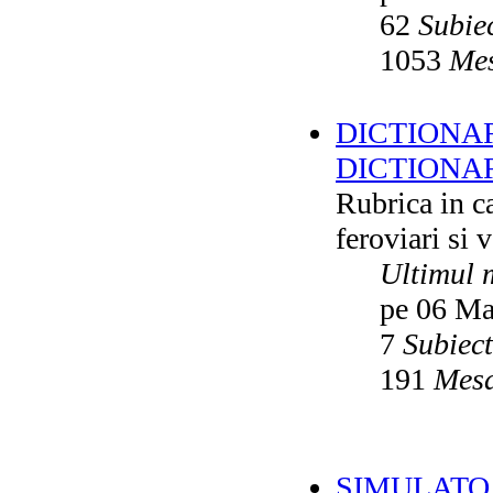
62
Subie
1053
Mes
DICTIONAR
DICTIONA
Rubrica in ca
feroviari si 
Ultimul 
pe 06 Ma
7
Subiec
191
Mesa
SIMULATO