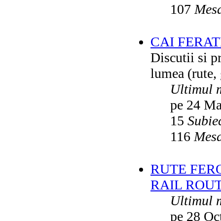
107
Mesa
CAI FERA
Discutii si p
lumea (rute, g
Ultimul 
pe 24 Ma
15
Subie
116
Mesa
RUTE FER
RAIL ROU
Ultimul 
pe 28 Oc