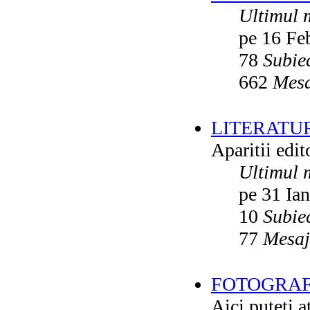
Ultimul 
pe 16 Fe
78
Subie
662
Mesa
LITERATU
Aparitii edito
Ultimul 
pe 31 Ia
10
Subie
77
Mesaj
FOTOGRAFI
Aici puteti a