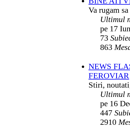
BINE ATI 
Va rugam sa v
Ultimul 
pe 17 Iu
73
Subie
863
Mesa
NEWS FLA
FEROVIAR
Stiri, noutat
Ultimul 
pe 16 De
447
Subi
2910
Mes