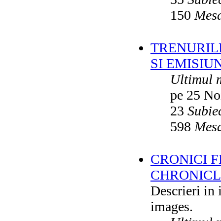
150
Mesa
TRENURILE
SI EMISIUN
Ultimul 
pe 25 No
23
Subie
598
Mesa
CRONICI F
CHRONICLE
Descrieri in
images.