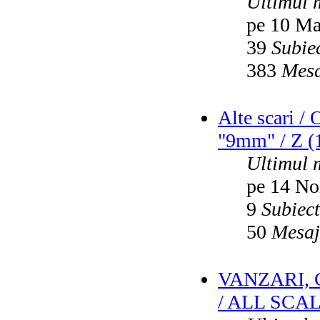
Ultimul 
pe 10 Ma
39
Subie
383
Mesa
Alte scari /
"9mm" / Z (1
Ultimul 
pe 14 No
9
Subiec
50
Mesaj
VANZARI,
/ ALL SCA