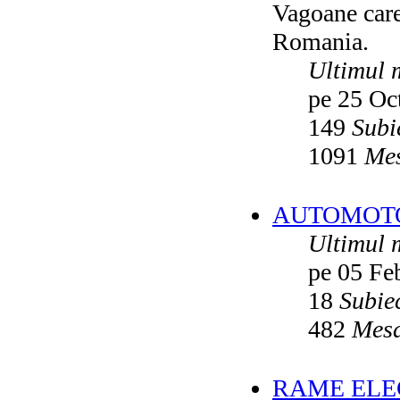
Vagoane care 
Vatmanu076
ultimul raspuns:
Ikarus_260
Romania.
Autobuze din Oradea
de
Vladyz
ultimul raspuns:
Ikarus_260
Ultimul 
Troleibuzele (autobuzele) Saurer
de
pe 25 Oc
Ikarus_260
ultimul raspuns:
Ikarus_260
149
Subi
Troleibuzul Rocar Autodromo 7460
de
Vatmanu076
1091
Mes
ultimul raspuns:
Ikarus_260
Interventii RATB
de
Ikarus_260
ultimul raspuns:
Ikarus_260
AUTOMOTOA
Autobuze Roman 112UD
de
Ikarus_260
Ultimul 
ultimul raspuns:
Ikarus_260
pe 05 Fe
Autobuze Mercedes-Benz Citaro C2
Hybrid ale STB
de
Andrei98
ultimul raspuns:
Ikarus_260
18
Subie
Tramvai tip V3A-93M modernizat cu
482
Mesa
echipamente INDAELTRAC
de
Vatmanu076
ultimul raspuns:
Ikarus_260
Tramvaiele V3A-93M EPC
de
Matei
RAME ELEC
ultimul raspuns:
Ikarus_260