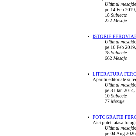
Interventii RATB
de
Ikarus_260
Ultimul mesaj
d
ultimul raspuns:
Ikarus_260
pe 14 Feb 2019,
18
Subiecte
Autobuze Roman 112UD
de
Ikarus_260
222
Mesaje
ultimul raspuns:
Ikarus_260
Autobuze Mercedes-Benz Citaro C2
ISTORIE FEROVIA
Hybrid ale STB
de
Andrei98
ultimul raspuns:
Ikarus_260
Ultimul mesaj
d
pe 16 Feb 2019,
Tramvai tip V3A-93M modernizat cu
78
Subiecte
echipamente INDAELTRAC
de
Vatmanu076
662
Mesaje
ultimul raspuns:
Ikarus_260
Tramvaiele V3A-93M EPC
de
Matei
LITERATURA FERO
ultimul raspuns:
Ikarus_260
Aparitii editoriale si re
Ultimul mesaj
d
pe 31 Ian 2014,
10
Subiecte
77
Mesaje
FOTOGRAFIE FERO
Aici puteti atasa fotogr
Ultimul mesaj
d
pe 04 Aug 2026