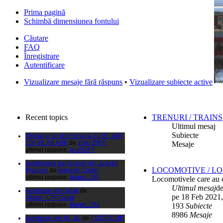
Prima pagină
Schimbă dimensiunea fontului
Căutare
FAQ
Înregistrare
Autentificare
Filmari si fotografii DPS
de
DPS
Vizualizare mesaje fără răspuns
•
Vizualizare subiecte active
ultimul raspuns:
DPS
Masini de inchiriatin Baucuresti
aeroport
de
paraschivrazvan25
ultimul raspuns:
paraschivrazvan25
Recent topics
TRENURI / TRAINS
Vagoane de dormit seria 70-91. AVA
Ultimul mesaj
200 WLAB ADK
de
zofei.2006
Subiecte
ultimul raspuns:
laur5287
Mesaje
Autobuzele particulare din Judetul
Prahova
de
Bogdan Costin
ultimul raspuns:
Ikarus_260
LOCOMOTIVE / L
Autobuze din Galati
de
Locomotivele care au c
Stefan_CFRGalati
Ultimul mesaj
d
ultimul raspuns:
Ikarus_260
pe 18 Feb 2021,
193
Subiecte
Autobuze din Tg. Jiu
de
COSTACHE
MIHAIL
8986
Mesaje
ultimul raspuns:
Ikarus_260