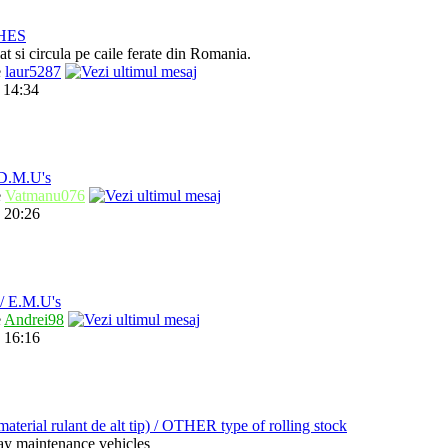
HES
t si circula pe caile ferate din Romania.
e
laur5287
 14:34
.M.U's
e
Vatmanu076
 20:26
 E.M.U's
e
Andrei98
 16:16
ial rulant de alt tip) / OTHER type of rolling stock
way maintenance vehicles