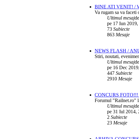
BINE ATI VENIT! 
Va rugam sa va faceti o
Ultimul mesaj
d
pe 17 Iun 2019,
73
Subiecte
863
Mesaje
NEWS FLASH / AN
Stiri, noutati, evenime
Ultimul mesaj
d
pe 16 Dec 2019
447
Subiecte
2910
Mesaje
CONCURS FOTO!!! 
Forumul "Railnet.ro" l
Ultimul mesaj
d
pe 31 Iul 2014,
2
Subiecte
23
Mesaje
ARHIVA CONCURS