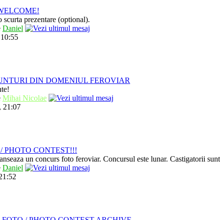
/ WELCOME!
 scurta prezentare (optional).
e
Daniel
 10:55
UNTURI DIN DOMENIUL FEROVIAR
nte!
e
Mihai Nicolae
, 21:07
/ PHOTO CONTEST!!!
anseaza un concurs foto feroviar. Concursul este lunar. Castigatorii sun
e
Daniel
 21:52
 FOTO / PHOTO CONTEST ARCHIVE