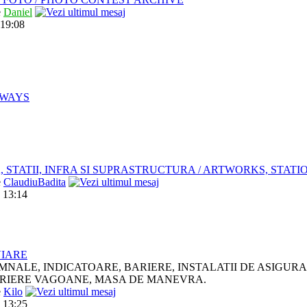
e
Daniel
 19:08
LWAYS
, STATII, INFRA SI SUPRASTRUCTURA / ARTWORKS, STAT
e
ClaudiuBadita
 13:14
VIARE
MNALE, INDICATOARE, BARIERE, INSTALATII DE ASIGUR
RIERE VAGOANE, MASA DE MANEVRA.
e
Kilo
 13:25