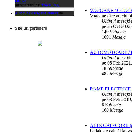
Autobuze din Piatra Neamt
de
xCalinx
VAGOANE / COAC
ultimul raspuns:
Ikarus_260
Vagoane care au circula
Ultimul mesaj
d
Liaz
de
Vladyz
pe 25 Oct 2022,
ultimul raspuns:
Ikarus_260
Site-uri partenere
149
Subiecte
Autobuze din Fetesti
de
1091
Mesaje
ANDU2100CP
ultimul raspuns:
Ikarus_260
Parc SC RATBV SA
de
Ikarus_260
AUTOMOTOARE / D
ultimul raspuns:
Ikarus_260
Ultimul mesaj
d
Rocar de Simon
de
Vladyz
pe 05 Feb 2021,
ultimul raspuns:
Ikarus_260
18
Subiecte
482
Mesaje
Autobuze din Ploiesti (RATP)
de
Vatmanu076
ultimul raspuns:
Ikarus_260
RAME ELECTRICE /
Autobuze din Oradea
de
Vladyz
Ultimul mesaj
d
ultimul raspuns:
Ikarus_260
pe 03 Feb 2019,
Troleibuzele (autobuzele) Saurer
de
6
Subiecte
Ikarus_260
160
Mesaje
ultimul raspuns:
Ikarus_260
Troleibuzul Rocar Autodromo 7460
de
Vatmanu076
ALTE CATEGORII (mater
ultimul raspuns:
Ikarus_260
Utilaje de cale / Rail