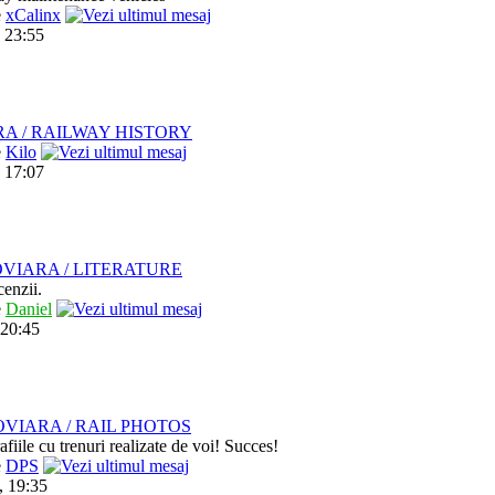
e
xCalinx
 23:55
RA / RAILWAY HISTORY
e
Kilo
 17:07
VIARA / LITERATURE
cenzii.
e
Daniel
 20:45
VIARA / RAIL PHOTOS
afiile cu trenuri realizate de voi! Succes!
e
DPS
, 19:35