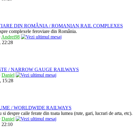
IARE DIN ROMÂNIA / ROMANIAN RAIL COMPLEXES
despre complexele feroviare din România.
e
Andrei98
, 22:28
STE / NARROW GAUGE RAILWAYS
e
Daniel
, 15:28
LUME / WORLDWIDE RAILWAYS
u si despre caile ferate din toata lumea (rute, gari, lucrari de arta, etc).
e
Daniel
 22:10